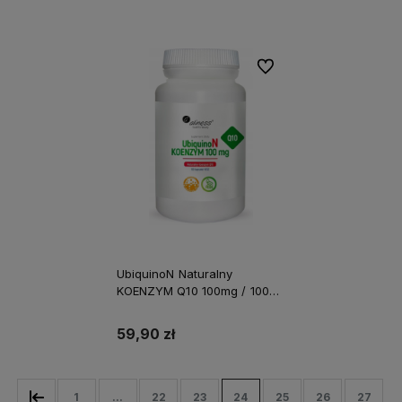
Do koszyka
Do ulubionych
UbiquinoN Naturalny
KOENZYM Q10 100mg / 100
kapsułek ALINESS
59,90 zł
1
...
22
23
24
25
26
27