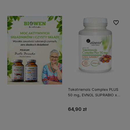
Do koszyka
Do ulubi
Tokotrienols Complex PLUS
50 mg, EVNOL SUPRABIO x
60 kapsułek ALINESS
64,90 zł
Do koszyka