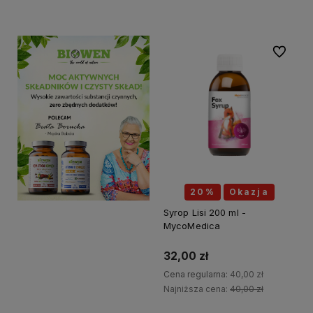
Do koszyka
Do ulubi
20%
Okazja
Syrop Lisi 200 ml -
MycoMedica
32,00 zł
Cena regularna:
40,00 zł
Najniższa cena:
40,00 zł