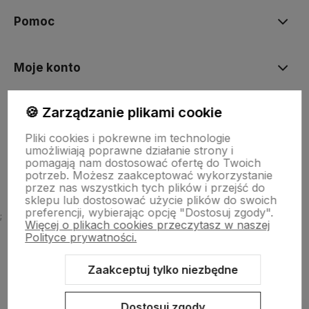
Pomoc
Moje konto
🍪 Zarządzanie plikami cookie
Płatności i dostawa
Pliki cookies i pokrewne im technologie
umożliwiają poprawne działanie strony i
O nas
pomagają nam dostosować ofertę do Twoich
potrzeb. Możesz zaakceptować wykorzystanie
przez nas wszystkich tych plików i przejść do
sklepu lub dostosować użycie plików do swoich
preferencji, wybierając opcję "Dostosuj zgody".
;
Więcej o plikach cookies przeczytasz w naszej
Polityce prywatności.
Zaakceptuj tylko niezbędne
Sklep internetowy Shoper.pl
Szablon Shoper Modern 3.0™
od
GrowCommerce
Dostosuj zgody