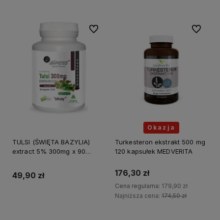
Do ulubionych
Do ulubi
Okazja
TULSI (ŚWIĘTA BAZYLIA)
Turkesteron ekstrakt 500 mg
extract 5% 300mg x 90
120 kapsułek MEDVERITA
kapsułek ALINESS
176,30 zł
49,90 zł
Cena regularna:
179,90 zł
Najniższa cena:
174,50 zł
Do koszyka
Do koszyka