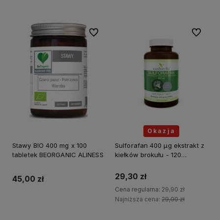
Do ulubionych
Do ulubi
Okazja
Stawy BIO 400 mg x 100
Sulforafan 400 µg ekstrakt z
tabletek BEORGANIC ALINESS
kiełków brokułu - 120
kapsułek MEDVERITA
29,30 zł
45,00 zł
Cena regularna:
29,90 zł
Najniższa cena:
29,00 zł
Do koszyka