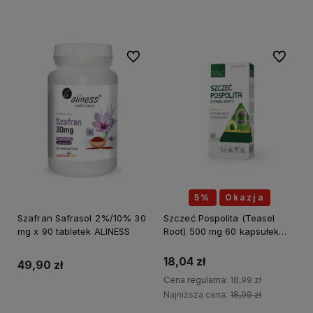
Do koszyka
Do ulubionych
Do ulubi
5%
Okazja
Szafran Safrasol 2%/10% 30
Szczeć Pospolita (Teasel
mg x 90 tabletek ALINESS
Root) 500 mg 60 kapsułek
MEDICA HERBS
18,04 zł
49,90 zł
Cena regularna:
18,99 zł
Najniższa cena:
18,99 zł
Do koszyka