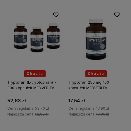
Do ulubionych
Do ulubi
Okazja
Okazja
Tryptofan (L-tryptophan) -
Tryptofan 250 mg 100
300 kapsułek MEDVERITA
kapsułek MEDVERITA
52,63 zł
17,54 zł
Cena regularna:
53,70 zł
Cena regularna:
17,90 zł
Najniższa cena:
52,09 zł
Najniższa cena:
17,36 zł
Do koszyka
Do koszyka