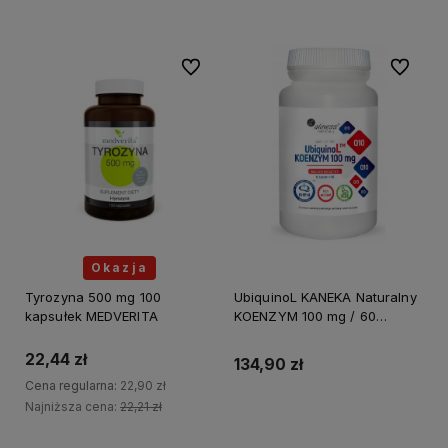
Do ulubionych
Do ulubi
Okazja
Tyrozyna 500 mg 100
UbiquinoL KANEKA Naturalny
kapsułek MEDVERITA
KOENZYM 100 mg / 60
kapsułek ALINESS
22,44 zł
134,90 zł
Cena regularna:
22,90 zł
Najniższa cena:
22,21 zł
Do koszyka