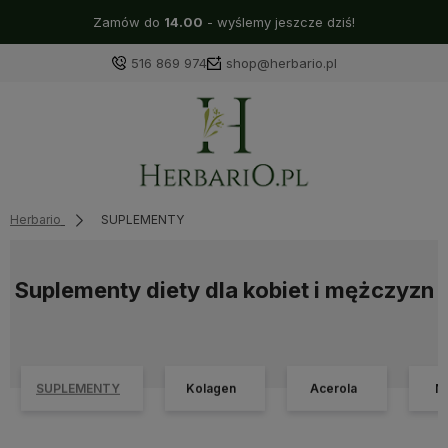
Zamów do
14.00
- wyślemy jeszcze dziś!
516 869 974
shop@herbario.pl
Herbario
SUPLEMENTY
Suplementy diety dla kobiet i mężczyzn
SUPLEMENTY
Kolagen
Acerola
M