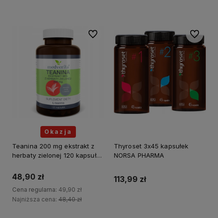
Do koszyka
Do ulubionych
Do ulubi
Okazja
Teanina 200 mg ekstrakt z
Thyroset 3x45 kapsułek
herbaty zielonej 120 kapsułek
NORSA PHARMA
MEDVERITA
48,90 zł
113,99 zł
Cena regularna:
49,90 zł
Najniższa cena:
48,40 zł
Do koszyka