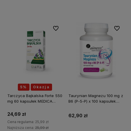
Do koszyka
Do ulubionych
Do ulubi
5%
Okazja
Tarczyca Bajkalska Forte 550
Taurynian Magnezu 100 mg z
mg 60 kapsułek MEDICA
B6 (P-5-P) x 100 kapsułek
HERBS
ALINESS
24,69 zł
62,90 zł
Cena regularna:
25,99 zł
Najniższa cena:
25,99 zł