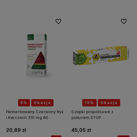
Do koszyka
Do koszyka
Do ulubionych
Do ulubi
5%
Okazja
15%
Okazja
Fermentowany Czerwony Ryż
Czopki propolisowe z
i Karczoch 310 mg 80
piołunem STOP
kapsułek - MEDICA HERBS
PASOŻYTY(piołun, tymianek,
wrotycz, zielony orzech,
20,89 zł
45,05 zł
szałwia, kłącze tataraku,