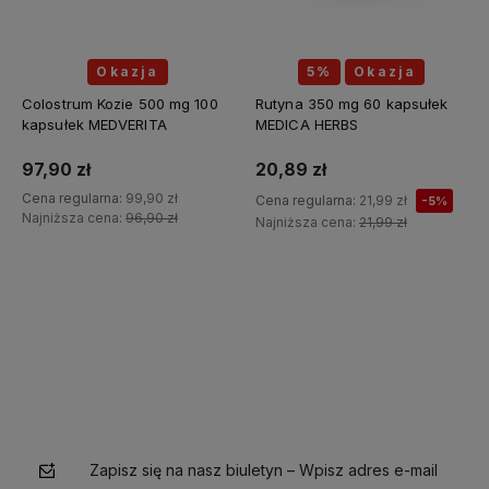
Okazja
5%
Okazja
Colostrum Kozie 500 mg 100
Rutyna 350 mg 60 kapsułek
kapsułek MEDVERITA
MEDICA HERBS
97,90 zł
20,89 zł
Cena regularna:
99,90 zł
Cena regularna:
21,99 zł
-5%
Najniższa cena:
96,90 zł
Najniższa cena:
21,99 zł
Do koszyka
Zapisz się na nasz biuletyn – Wpisz adres e-mail