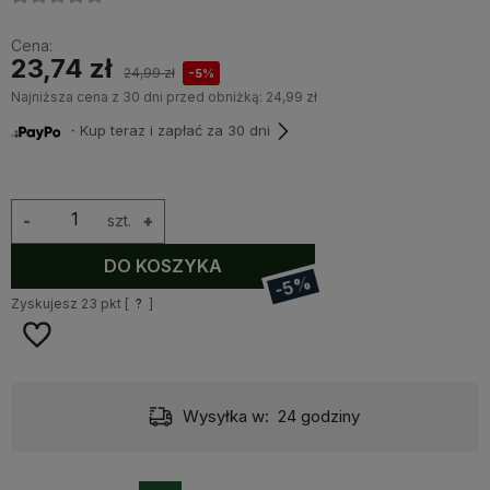
Cena:
23,74 zł
24,99 zł
-5%
Najniższa cena z 30 dni przed obniżką:
24,99 zł
・Kup teraz i zapłać za 30 dni
-
szt.
+
DO KOSZYKA
-5%
Zyskujesz
23
pkt [
?
]
Wysyłka w:
24 godziny