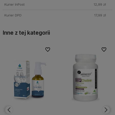
Kurier InPost
12,99 zł
Kurier DPD
17,99 zł
Inne z tej kategorii
bionych
bionych
Do ulubionych
Do ulubionych
Do ulubi
Do ulubi