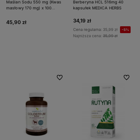
Maślan Sodu 550 mg (Kwas
Berberyna HCL 516mg 40
masłowy 170 mg) x 100
kapsułek MEDICA HERBS
kapsułek ALINESS
34,19 zł
45,90 zł
Cena regularna:
35,99 zł
-5%
Najniższa cena:
35,99 zł
Do koszyka
Do koszyka
Do ulubionych
Do ulubi