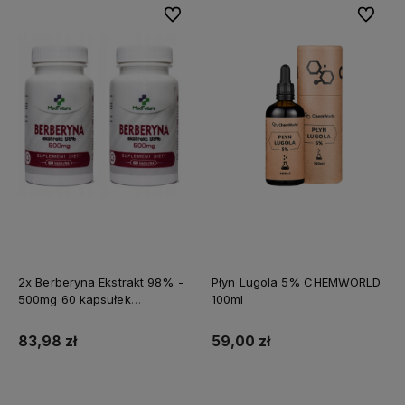
Do ulubionych
Do ulubi
2x Berberyna Ekstrakt 98% -
Płyn Lugola 5% CHEMWORLD
500mg 60 kapsułek
100ml
MEDFUTURE
83,98 zł
59,00 zł