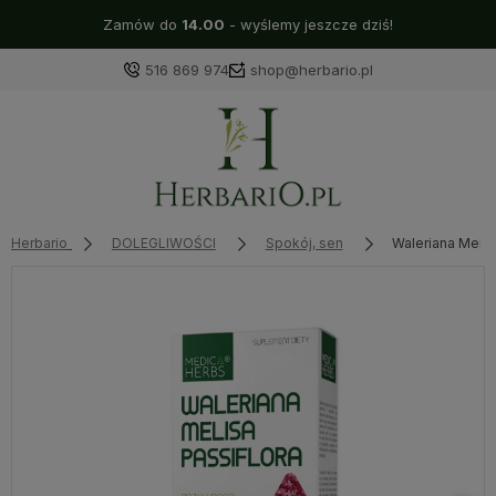
Zamów do
14.00
- wyślemy jeszcze dziś!
516 869 974
shop@herbario.pl
Herbario
DOLEGLIWOŚCI
Spokój, sen
Waleriana Meli