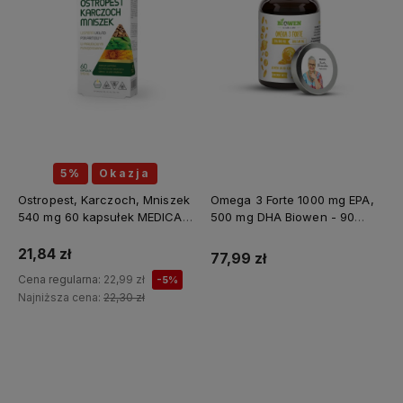
5%
Okazja
Ostropest, Karczoch, Mniszek
Omega 3 Forte 1000 mg EPA,
540 mg 60 kapsułek MEDICA
500 mg DHA Biowen - 90
HERBS
kapsułek
21,84 zł
77,99 zł
Cena regularna:
22,99 zł
-5%
Najniższa cena:
22,30 zł
Do koszyka
Do koszyka