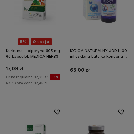
5%
Okazja
Kurkuma + piperyna 605 mg
IODICA NATURALNY JOD I 100
60 kapsułek MEDICA HERBS
ml szklana butelka koncentrat
Z MINERAŁAMI PL
17,09 zł
65,00 zł
Cena regularna:
17,99 zł
-5%
Najniższa cena:
17,45 zł
Do koszyka
Do ulubionych
Do ulubi