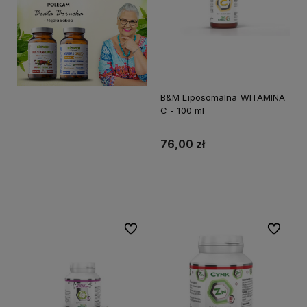
B&M Liposomalna WITAMINA
C - 100 ml
76,00 zł
Do koszyka
Do ulubionych
Do ulubi