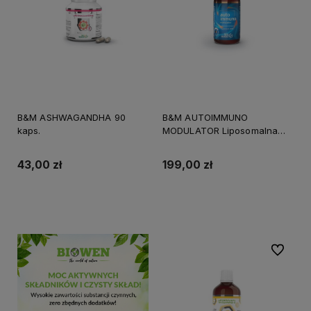
B&M ASHWAGANDHA 90
B&M AUTOIMMUNO
kaps.
MODULATOR Liposomalna
formuła Jana Oruby - 100ml
43,00 zł
199,00 zł
Do koszyka
Do koszyka
Do ulubi