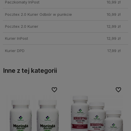
Paczkomaty InPost
10,99 zł
Pocztex 2.0 Kurier Odbiór w punkcie
10,99 zł
Pocztex 2.0 Kurier
12,99 zł
Kurier InPost
12,99 zł
Kurier DPD
17,99 zł
Inne z tej kategorii
bionych
bionych
Do ulubionych
Do ulubionych
Do ulubi
Do ulubi