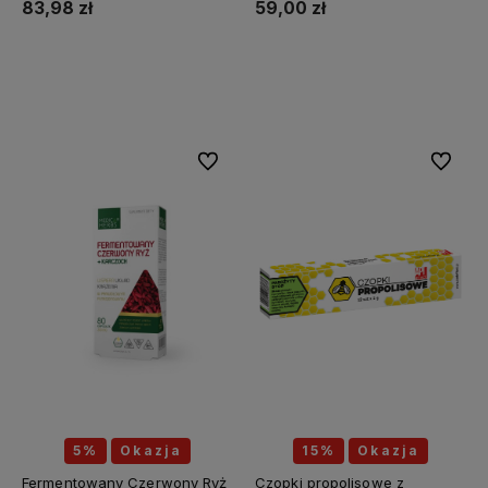
83,98 zł
59,00 zł
Do koszyka
Do koszyka
Do ulubionych
Do ulubi
5%
Okazja
15%
Okazja
Fermentowany Czerwony Ryż
Czopki propolisowe z