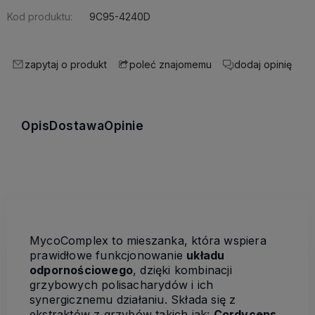
Kod produktu:
9C95-4240D
zapytaj o produkt
dodaj opinię
poleć znajomemu
Opis
Dostawa
Opinie
MycoComplex to mieszanka, która wspiera
prawidłowe funkcjonowanie
układu
odpornościowego
, dzięki kombinacji
grzybowych polisacharydów i ich
synergicznemu działaniu. Składa się z
ekstraktów z grzybów takich jak:
Cordyceps,