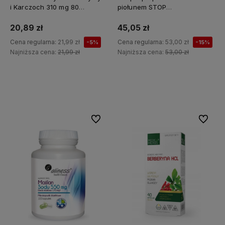
i Karczoch 310 mg 80
piołunem STOP
kapsułek - MEDICA HERBS
PASOŻYTY(piołun, tymianek,
wrotycz, zielony orzech,
20,89 zł
45,05 zł
szałwia, kłącze tataraku,
Cena regularna:
21,99 zł
Cena regularna:
53,00 zł
-5%
-15%
konopia siewna) 12 sztuk x 2g
Najniższa cena:
21,99 zł
Najniższa cena:
53,00 zł
API Effect
Do koszyka
Do koszyka
Do ulubionych
Do ulubi