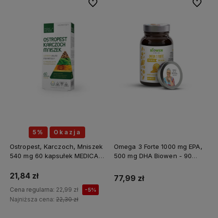
Do ulubionych
Do ulubi
5%
Okazja
Ostropest, Karczoch, Mniszek
Omega 3 Forte 1000 mg EPA,
540 mg 60 kapsułek MEDICA
500 mg DHA Biowen - 90
HERBS
kapsułek
21,84 zł
77,99 zł
Cena regularna:
22,99 zł
-5%
Najniższa cena:
22,30 zł