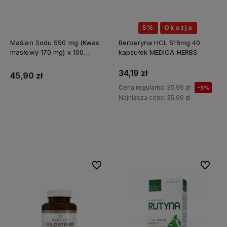
5%
Okazja
Maślan Sodu 550 mg (Kwas
Berberyna HCL 516mg 40
masłowy 170 mg) x 100
kapsułek MEDICA HERBS
kapsułek ALINESS
34,19 zł
45,90 zł
Cena regularna:
35,99 zł
-5%
Najniższa cena:
35,99 zł
Do koszyka
Do koszyka
Do ulubionych
Do ulubi