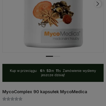
Kup w przeciągu:
6
53
11
Zamówienie wyślemy
jeszcze dzisiaj!
MycoComplex 90 kapsułek MycoMedica