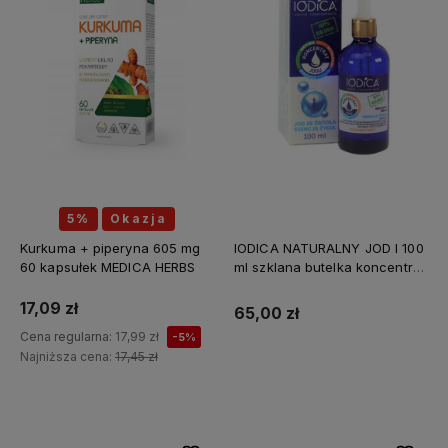
5%
Okazja
Kurkuma + piperyna 605 mg
IODICA NATURALNY JOD I 100
60 kapsułek MEDICA HERBS
ml szklana butelka koncentrat
Z MINERAŁAMI PL
17,09 zł
65,00 zł
Cena regularna:
17,99 zł
-5%
Najniższa cena:
17,45 zł
Do koszyka