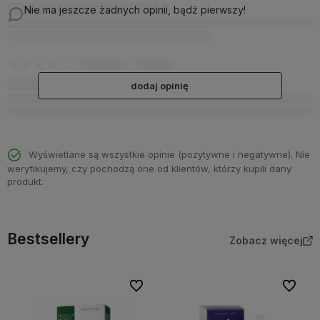
Nie ma jeszcze żadnych opinii, bądź pierwszy!
dodaj opinię
Wyświetlane są wszystkie opinie (pozytywne i negatywne). Nie
weryfikujemy, czy pochodzą one od klientów, którzy kupili dany
produkt.
Bestsellery
Zobacz więcej
Do ulubionych
Do ulubi