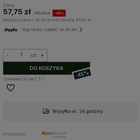
Cena:
57,75 zł
105,00 zł
-45%
Najniższa cena z 30 dni przed obniżką:
84,00 zł
・Kup teraz i zapłać za 30 dni
-
szt.
+
DO KOSZYKA
-45%
Zyskujesz
57
pkt [
?
]
Wysyłka w:
24 godziny
Producent: