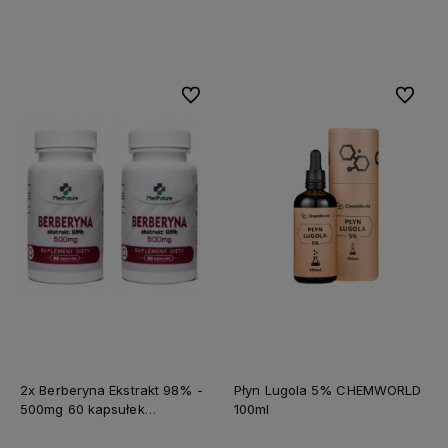
Do koszyka
Do koszyka
Do ulubionych
Do ulubi
2x Berberyna Ekstrakt 98% -
Płyn Lugola 5% CHEMWORLD
500mg 60 kapsułek
100ml
MEDFUTURE