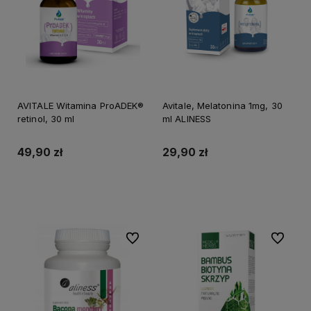
AVITALE Witamina ProADEK®
Avitale, Melatonina 1mg, 30
retinol, 30 ml
ml ALINESS
49,90 zł
29,90 zł
Do koszyka
Do koszyka
Do ulubionych
Do ulubi