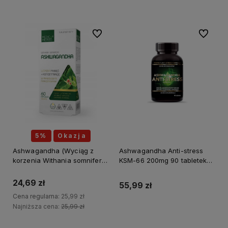
Do ulubionych
Do ulubi
5%
Okazja
Ashwagandha (Wyciąg z
Ashwagandha Anti-stress
korzenia Withania somnifera)
KSM-66 200mg 90 tabletek
500 mg 60 kapsułek MEDICA
INTENSON
HERBS
24,69 zł
55,99 zł
Cena regularna:
25,99 zł
Najniższa cena:
25,99 zł