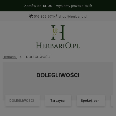
Zamów do
14.00
- wyślemy jeszcze dziś!
516 869 974
shop@herbario.pl
Herbario
DOLEGLIWOŚCI
DOLEGLIWOŚCI
DOLEGLIWOŚCI
Tarczyca
Spokój, sen