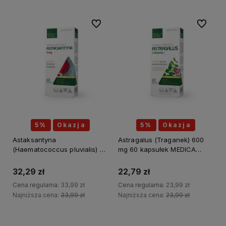
Do ulubionych
Do ulubi
5%
Okazja
5%
Okazja
Astaksantyna
Astragalus (Traganek) 600
(Haematococcus pluvialis) 6
mg 60 kapsułek MEDICA
mg 60 kapsułek MEDICA
HERBS
HERBS
32,29 zł
22,79 zł
Cena regularna:
33,99 zł
Cena regularna:
23,99 zł
Najniższa cena:
33,99 zł
Najniższa cena:
23,99 zł
Do koszyka
Do koszyka