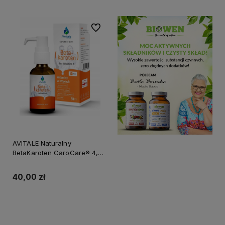
Do ulubionych
AVITALE Naturalny
BetaKaroten CaroCare® 4,5
mg jako Prowitamina A, 30 ml
40,00 zł
Do koszyka