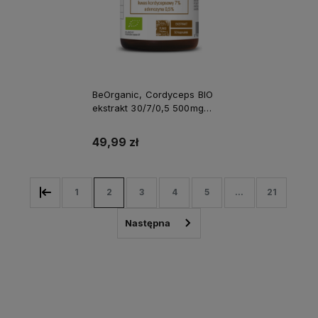
BeOrganic, Cordyceps BIO
ekstrakt 30/7/0,5 500mg
ALINESS
49,99 zł
1
2
3
4
5
...
21