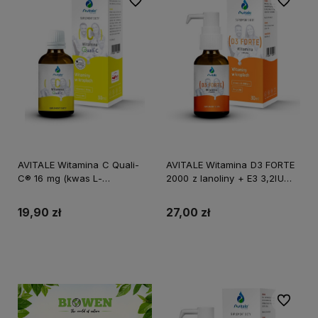
Do ulubionych
Do ulubi
AVITALE Witamina C Quali-
AVITALE Witamina D3 FORTE
C® 16 mg (kwas L-
2000 z lanoliny + E3 3,2IU
askorbinowy) 30 ml
Olive 30ml
19,90 zł
27,00 zł
Do koszyka
Do koszyka
Do ulubi