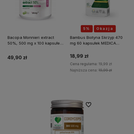
5%
Okazja
Bacopa Monnieri extract
Bambus Biotyna Skrzyp 470
50%, 500 mg x 100 kapsułek
mg 60 kapsułek MEDICA
ALINESS
HERBS
18,99 zł
49,90 zł
Cena regularna:
19,99 zł
Najniższa cena:
19,99 zł
Do koszyka
Do koszyka
Do ulubionych