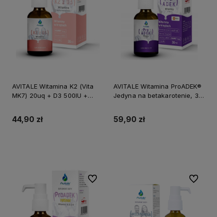
AVITALE Witamina K2 (Vita
AVITALE Witamina ProADEK®
MK7) 20uq + D3 500IU +
Jedyna na betakarotenie, 30
E3,2IU Olive 30 ml
ml
44,90 zł
59,90 zł
Do koszyka
Do koszyka
Do ulubionych
Do ulubi