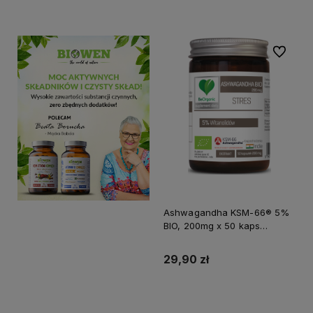
Do koszyka
Do ulubi
Ashwagandha KSM-66® 5%
BIO, 200mg x 50 kaps
BEORGANIC ALINESS
29,90 zł
Do koszyka