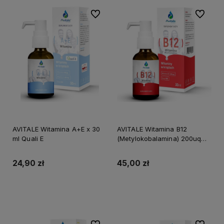
Do ulubionych
Do ulubi
AVITALE Witamina A+E x 30
AVITALE Witamina B12
ml Quali E
(Metylokobalamina) 200uq
Olive 30 ml
24,90 zł
45,00 zł
Do koszyka
Do koszyka