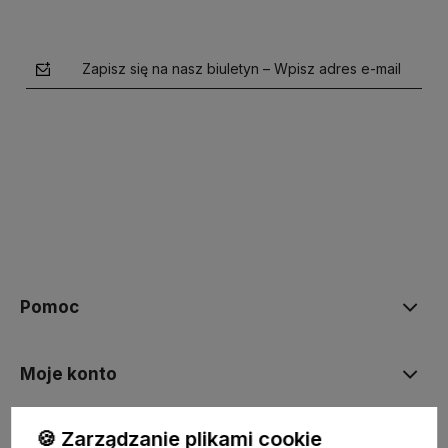
Zapisz się na nasz biuletyn – Wpisz adres e-mail
polityce prywatności
Pomoc
Moje konto
🍪 Zarządzanie plikami cookie
Płatności i dostawa