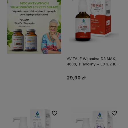
AVITALE Witamina D3 MAX
4000, z lanoliny + E3 3,2 IU
Olive, 30ml
29,90 zł
Do koszyka
Do ulubionych
Do ulubi