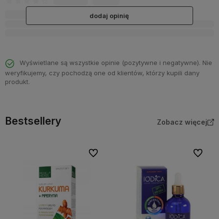
dodaj opinię
Wyświetlane są wszystkie opinie (pozytywne i negatywne). Nie
weryfikujemy, czy pochodzą one od klientów, którzy kupili dany
produkt.
Bestsellery
Zobacz więcej
Do ulubionych
Do ulubi