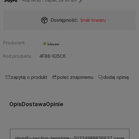
・Kup teraz i zapłać za 30 dni
Dostępność:
brak towaru
Producent:
Kod produktu:
4F88-925C6
zapytaj o produkt
dodaj opinię
poleć znajomemu
Opis
Dostawa
Opinie
shopify-section-template--20334989836637 page