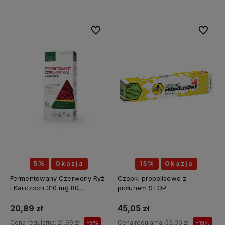
Do ulubionych
Do ulubi
5%
Okazja
15%
Okazja
Fermentowany Czerwony Ryż
Czopki propolisowe z
i Karczoch 310 mg 80
piołunem STOP
kapsułek - MEDICA HERBS
PASOŻYTY(piołun, tymianek,
wrotycz, zielony orzech,
20,89 zł
45,05 zł
szałwia, kłącze tataraku,
Cena regularna:
21,99 zł
Cena regularna:
53,00 zł
-5%
-15%