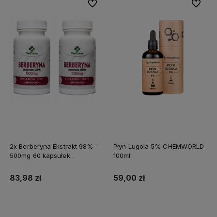
Do ulubionych
Do ulubi
2x Berberyna Ekstrakt 98% -
Płyn Lugola 5% CHEMWORLD
500mg 60 kapsułek
100ml
MEDFUTURE
83,98 zł
59,00 zł
Do koszyka
Do koszyka