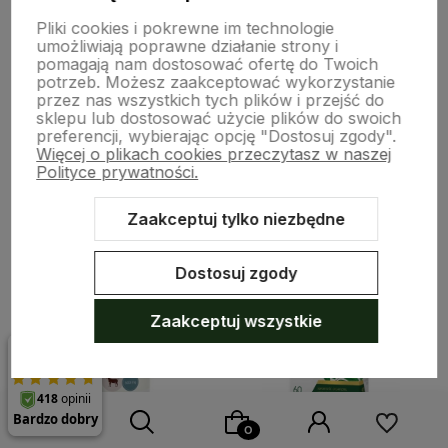
masłowy 170 mg) x 100
kapsułek MEDICA HERBS
Pliki cookies i pokrewne im technologie
kapsułek ALINESS
umożliwiają poprawne działanie strony i
34,19 zł
45,90 zł
pomagają nam dostosować ofertę do Twoich
potrzeb. Możesz zaakceptować wykorzystanie
Cena regularna:
35,99 zł
-5%
przez nas wszystkich tych plików i przejść do
Najniższa cena:
35,99 zł
sklepu lub dostosować użycie plików do swoich
preferencji, wybierając opcję "Dostosuj zgody".
Więcej o plikach cookies przeczytasz w naszej
Polityce prywatności.
Do koszyka
Do koszyka
Zaakceptuj tylko niezbędne
Do ulubionych
Do ulubi
Dostosuj zgody
Zaakceptuj wszystkie