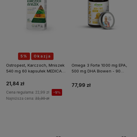
5%
Okazja
Ostropest, Karczoch, Mniszek
Omega 3 Forte 1000 mg EPA,
540 mg 60 kapsułek MEDICA
500 mg DHA Biowen - 90
HERBS
kapsułek
21,84 zł
77,99 zł
Cena regularna:
22,99 zł
-5%
Najniższa cena:
22,30 zł
Do koszyka
Do koszyka