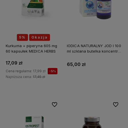
5%
Okazja
Kurkuma + piperyna 605 mg
IODICA NATURALNY JOD I 100
60 kapsułek MEDICA HERBS
ml szklana butelka koncentrat
Z MINERAŁAMI PL
17,09 zł
65,00 zł
Cena regularna:
17,99 zł
-5%
Najniższa cena:
17,45 zł
Do koszyka
Do ulubionych
Do ulubi