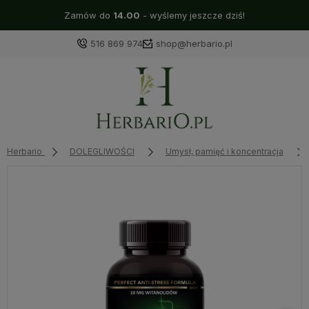
Zamów do
14.00
- wyślemy jeszcze dziś!
516 869 974
shop@herbario.pl
Herbario
DOLEGLIWOŚCI
Umysł, pamięć i koncentracja