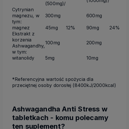
(1000mg)/
(500mg)/
Cytrynian
magnezu, w
300mg
600mg
tym:
magnez
45mg
12%
90mg
24%
Ekstrakt z
korzenia
100mg
200mg
Ashwagandhy,
w tym:
witanolidy
5mg
10mg
*Referencyjna wartość spożycia dla
przeciętnej osoby dorosłej (8400kJ/2000kcal)
Ashwagandha Anti Stress w
tabletkach - komu polecamy
ten suplement?