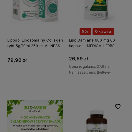
5%
Okazja
Liposol Liposomalny Collagen
Liść Damiana 600 mg 60
rybi 5g/10ml 250 ml ALINESS
kapsułek MEDICA HERBS
26,59 zł
79,90 zł
Cena regularna:
27,99 zł
Najniższa cena:
27,99 zł
Do koszyka
Do koszyka
Do ulubi