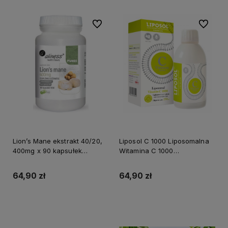
Do ulubionych
Do ulubi
Lion’s Mane ekstrakt 40/20,
Liposol C 1000 Liposomalna
400mg x 90 kapsułek
Witamina C 1000
ALINESS
(Buforowana) 250 ml Smak
Cytrynowy ALINESS
64,90 zł
64,90 zł
Do koszyka
Do koszyka