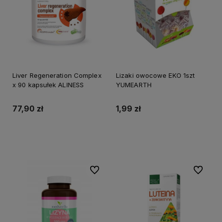
Liver Regeneration Complex
Lizaki owocowe EKO 1szt
x 90 kapsułek ALINESS
YUMEARTH
77,90 zł
1,99 zł
Do koszyka
Do koszyka
Do ulubionych
Do ulubi