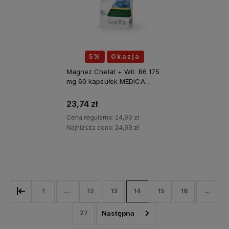
5%
Okazja
Magnez Chelat + Wit. B6 175
mg 60 kapsułek MEDICA
HERBS
23,74 zł
Cena regularna:
24,99 zł
Najniższa cena:
24,99 zł
Do koszyka
1
...
12
13
14
15
16
...
27