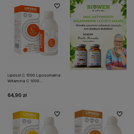
Do ulubionych
Liposol C 1000 Liposomalna
Witamina C 1000
(Buforowana) 250 ml Smak
Pomarańczowy ALINESS
64,90 zł
Do ulubionych
Do ulubi