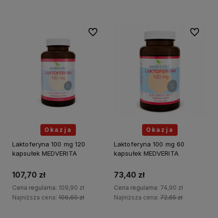
Do ulubionych
Do ulubi
Okazja
Okazja
Laktoferyna 100 mg 120
Laktoferyna 100 mg 60
kapsułek MEDVERITA
kapsułek MEDVERITA
107,70 zł
73,40 zł
Cena regularna:
109,90 zł
Cena regularna:
74,90 zł
Najniższa cena:
106,60 zł
Najniższa cena:
72,65 zł