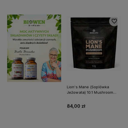
Do koszyka
Do koszyka
Do ulubi
Lion's Mane (Soplówka
Jeżowata) 10:1 Mushroom
powder 50g SOLVE LABS
84,00 zł
Do koszyka