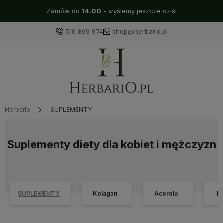
Zamów do
14.00
- wyślemy jeszcze dziś!
516 869 974
shop@herbario.pl
Herbario
SUPLEMENTY
Suplementy diety dla kobiet i mężczyzn
SUPLEMENTY
Kolagen
Acerola
M