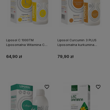
Liposol C 1000TM
Liposol Curcumin 3 PLUS
Liposomalna Witamina C
Liposomalna kurkumina
1000 (Buforowana) 250 ml
170mg – 250 ml
ALINESS
64,90 zł
79,90 zł
Do koszyka
Do koszyka
Do ulubionych
Do ulubi