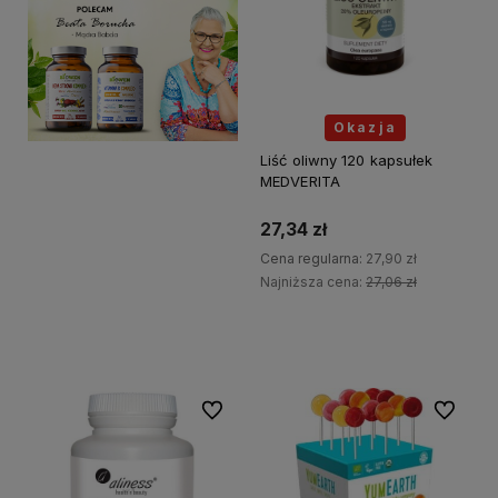
Okazja
Liść oliwny 120 kapsułek
MEDVERITA
27,34 zł
Cena regularna:
27,90 zł
Najniższa cena:
27,06 zł
Do koszyka
Do ulubionych
Do ulubi