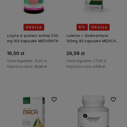
Okazja
5%
Okazja
Lizyna w postaci wolnej 500
Luteina + Zeaksantyna
mg 100 kapsułek MEDVERITA
100mg 80 kapsułek MEDICA
HERBS
19,50 zł
26,59 zł
Cena regularna:
19,90 zł
Cena regularna:
27,99 zł
Najniższa cena:
19,30 zł
Najniższa cena:
27,15 zł
Do koszyka
Do koszyka
Do ulubionych
Do ulubi