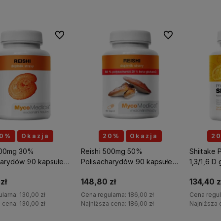
Do koszyka
Do ulubionych
Do ulubionych
0%
Okazja
20%
Okazja
2
500mg 30%
Reishi 500mg 50%
Shiitake
harydów 90 kapsułek
Polisacharydów 90 kapsułek
1,3/1,6 D
dica
MycoMedica
Suplement
zł
148,80 zł
134,40 z
MycoMed
ularna:
130,00 zł
Cena regularna:
186,00 zł
Cena regul
a cena:
130,00 zł
Najniższa cena:
186,00 zł
Najniższa 