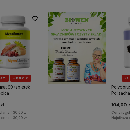
Do ulubionych
0%
Okazja
2
at 90 tabletek
Polypor
dica
Polisach
MycoMed
zł
104,00 z
ularna:
130,00 zł
Cena regul
a cena:
130,00 zł
Najniższa 