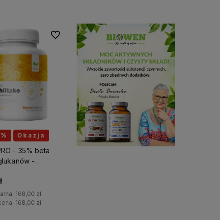
Do koszyka
Do koszyka
Do ulubionych
0%
Okazja
 PRO - 35% beta
 glukanów -
 diety -
ł
ica
arna:
168,00 zł
cena:
168,00 zł