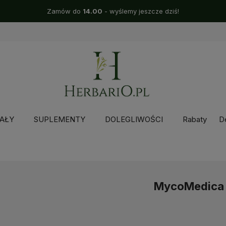
Zamów do
14.00
- wyślemy jeszcze dziś!
AŁY
SUPLEMENTY
DOLEGLIWOŚCI
Rabaty
D
MycoMedica