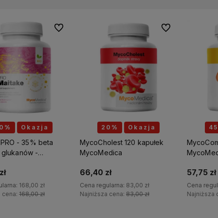
Do ulubionych
Do ulubionych
0%
Okazja
20%
Okazja
4
 PRO - 35% beta
MycoCholest 120 kapułek
MycoCom
D glukanów -
MycoMedica
MycoMed
t diety -
zł
66,40 zł
57,75 zł
dica
ularna:
168,00 zł
Cena regularna:
83,00 zł
Cena regul
a cena:
168,00 zł
Najniższa cena:
83,00 zł
Najniższa 
Do koszyka
Do koszyka