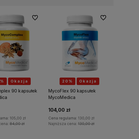
Do ulubionych
Do ulubionych
5%
Okazja
20%
Okazja
plex 90 kapsułek
MycoFlex 90 kapsułek
ica
MycoMedica
104,00 zł
arna:
105,00 zł
Cena regularna:
130,00 zł
cena:
84,00 zł
Najniższa cena:
130,00 zł
Do koszyka
Do koszyka