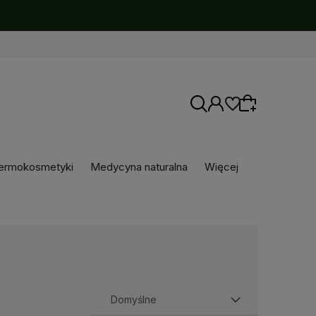
ermokosmetyki
Medycyna naturalna
Więcej
Wybierz coś dla siebie z naszej aktualnej
oferty lub zaloguj się, aby przywrócić dodane
produkty do listy z poprzedniej sesji.