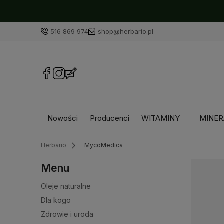
516 869 974
shop@herbario.pl
Nowości
Producenci
WITAMINY
MINER
Herbario
MycoMedica
Menu
Oleje naturalne
Dla kogo
Zdrowie i uroda