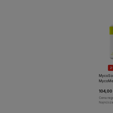
2
MycoSom
MycoMe
104,00 
Cena reg
Najniższ