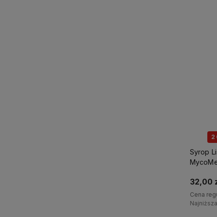
2
Syrop Li
MycoMe
32,00 z
Cena reg
Najniższ