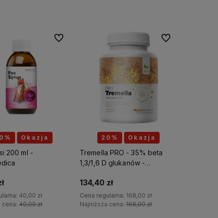
Do koszyka
Do ulubionych
Do ulubionych
Rabat 7 %
0%
Okazja
20%
Okazja
Zostaw swój adres mailowy, aby
si 200 ml -
Tremella PRO - 35% beta
otrzymać rabat 7% na zakupy w
dica
1,3/1,6 D glukanów -
herbario.pl
Suplement diety -
ł
134,40 zł
MycoMedica
Podaj swój adres e-mail
ularna:
40,00 zł
Cena regularna:
168,00 zł
a cena:
40,00 zł
Najniższa cena:
168,00 zł