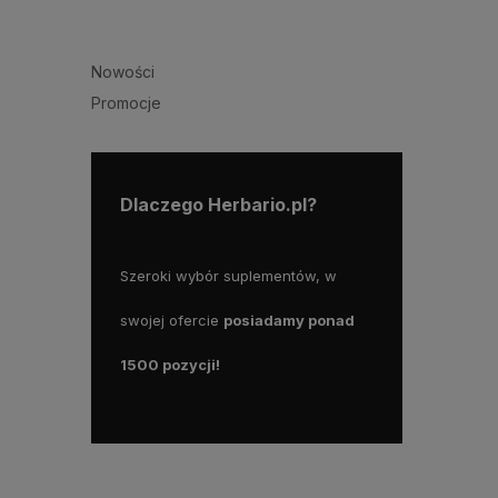
Nowości
Promocje
Dlaczego Herbario.pl?
roku, mamy więc
Szeroki wybór suplementów, w
Wszystkie nasze 
świadczenia na
swojej ofercie
posiadamy ponad
dostępne od ręki
1500 pozycji!
liczyć na ekspr