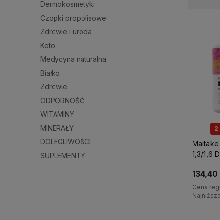
Dermokosmetyki
Czopki propolisowe
Zdrowie i uroda
Keto
Medycyna naturalna
Białko
Zdrowie
ODPORNOŚĆ
WITAMINY
MINERAŁY
2
DOLEGLIWOŚCI
Maitake
1,3/1,6 
SUPLEMENTY
Suplemen
134,40 
MycoMe
Cena reg
Najniższ