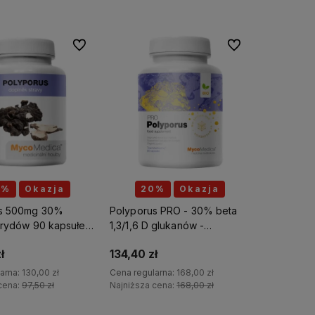
Do ulubionych
Do ulubionych
0%
Okazja
20%
Okazja
us 500mg 30%
Polyporus PRO - 30% beta
arydów 90 kapsułek
1,3/1,6 D glukanów -
ica
Suplement diety -
ł
134,40 zł
MycoMedica
arna:
130,00 zł
Cena regularna:
168,00 zł
cena:
97,50 zł
Najniższa cena:
168,00 zł