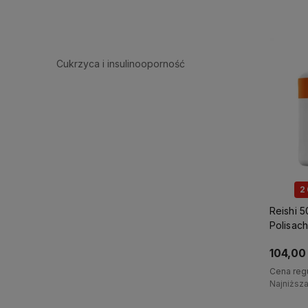
Cukrzyca i insulinooporność
2
Reishi 
Polisac
MycoMe
104,00 
Cena reg
Najniższ