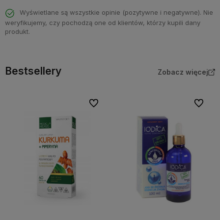
Wyświetlane są wszystkie opinie (pozytywne i negatywne). Nie
weryfikujemy, czy pochodzą one od klientów, którzy kupili dany
produkt.
Bestsellery
Zobacz więcej
Do ulubionych
Do ulubi