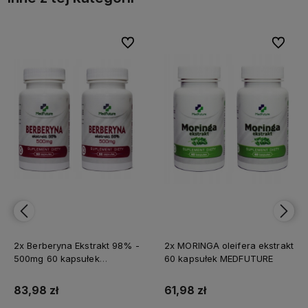
bionych
bionych
Do ulubionych
Do ulubionych
Do ulubi
Do ulubi
2x Berberyna Ekstrakt 98% -
2x MORINGA oleifera ekstrakt
500mg 60 kapsułek
60 kapsułek MEDFUTURE
MEDFUTURE
83,98 zł
61,98 zł