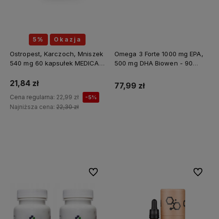
5%
Okazja
Ostropest, Karczoch, Mniszek
Omega 3 Forte 1000 mg EPA,
540 mg 60 kapsułek MEDICA
500 mg DHA Biowen - 90
HERBS
kapsułek
21,84 zł
77,99 zł
Cena regularna:
22,99 zł
-5%
Najniższa cena:
22,30 zł
Do koszyka
Do koszyka
Do ulubionych
Do ulubi