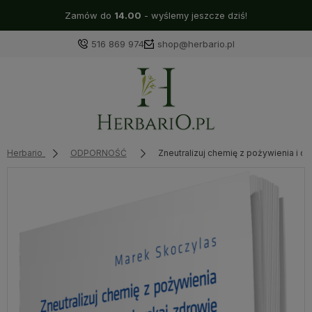
Zamów do
14.00
- wyślemy jeszcze dziś!
516 869 974
shop@herbario.pl
Herbario
ODPORNOŚĆ
Zneutralizuj chemię z pożywienia i 