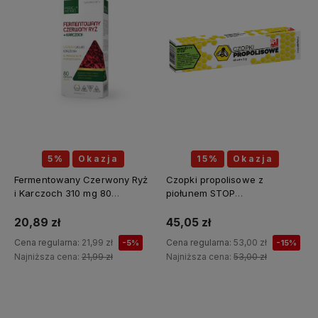
5%
Okazja
15%
Okazja
Fermentowany Czerwony Ryż
Czopki propolisowe z
i Karczoch 310 mg 80
piołunem STOP
kapsułek - MEDICA HERBS
PASOŻYTY(piołun, tymianek,
wrotycz, zielony orzech,
20,89 zł
45,05 zł
szałwia, kłącze tataraku,
Cena regularna:
21,99 zł
Cena regularna:
53,00 zł
-5%
-15%
konopia siewna) 12 sztuk x 2g
Najniższa cena:
21,99 zł
Najniższa cena:
53,00 zł
API Effect
Do koszyka
Do koszyka