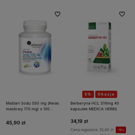
Do ulubionych
Do ulubi
5%
Okazja
Maślan Sodu 550 mg (Kwas
Berberyna HCL 516mg 40
masłowy 170 mg) x 100
kapsułek MEDICA HERBS
kapsułek ALINESS
34,19 zł
45,90 zł
Cena regularna:
35,99 zł
-5%