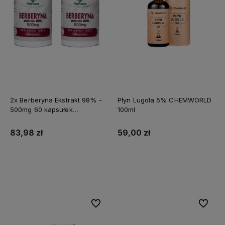
2x Berberyna Ekstrakt 98% -
Płyn Lugola 5% CHEMWORLD
500mg 60 kapsułek
100ml
MEDFUTURE
83,98 zł
59,00 zł
Do koszyka
Do koszyka
Do ulubionych
Do ulubi