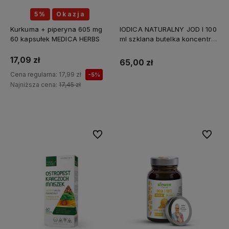
5%
Okazja
Kurkuma + piperyna 605 mg
IODICA NATURALNY JOD I 100
60 kapsułek MEDICA HERBS
ml szklana butelka koncentrat
Z MINERAŁAMI PL
17,09 zł
65,00 zł
Cena regularna:
17,99 zł
-5%
Najniższa cena:
17,45 zł
Do koszyka
Do ulubionych
Do ulubi