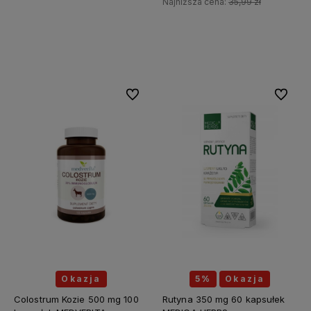
Najniższa cena:
35,99 zł
Do koszyka
Do koszyka
Do ulubionych
Do ulubi
Okazja
5%
Okazja
Colostrum Kozie 500 mg 100
Rutyna 350 mg 60 kapsułek