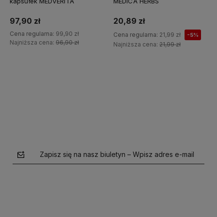
kapsułek MEDVERITA
MEDICA HERBS
97,90 zł
20,89 zł
Cena regularna:
99,90 zł
Cena regularna:
21,99 zł
-5%
Najniższa cena:
96,90 zł
Najniższa cena:
21,99 zł
Do koszyka
Zapisz się na nasz biuletyn – Wpisz adres e-mail