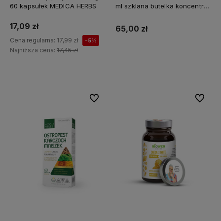
60 kapsułek MEDICA HERBS
ml szklana butelka koncentrat
Z MINERAŁAMI PL
17,09 zł
65,00 zł
Cena regularna:
17,99 zł
-5%
Najniższa cena:
17,45 zł
Do koszyka
Do ulubionych
Do ulubi