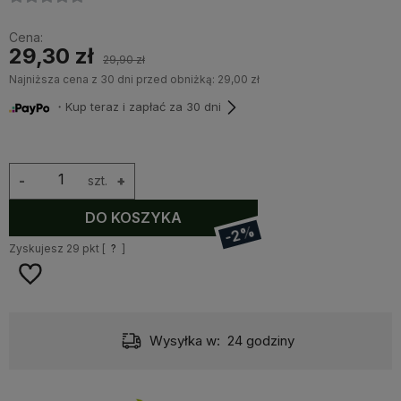
Cena:
29,30 zł
29,90 zł
Najniższa cena z 30 dni przed obniżką:
29,00 zł
・Kup teraz i zapłać za 30 dni
-
szt.
+
DO KOSZYKA
-2%
Zyskujesz
29
pkt [
?
]
Wysyłka w:
24 godziny