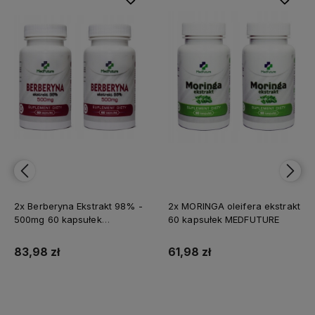
2x Berberyna Ekstrakt 98% -
2x MORINGA oleifera ekstrakt
500mg 60 kapsułek
60 kapsułek MEDFUTURE
MEDFUTURE
83,98 zł
61,98 zł
Do koszyka
Do koszyka