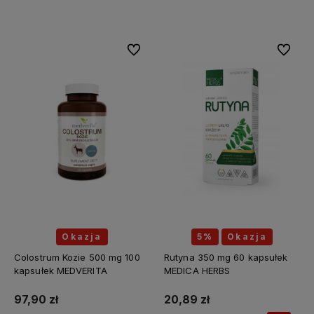
Do koszyka
Do koszyka
Do ulubionych
Do ulubi
Okazja
5%
Okazja
Colostrum Kozie 500 mg 100
Rutyna 350 mg 60 kapsułek
kapsułek MEDVERITA
MEDICA HERBS
97,90 zł
20,89 zł