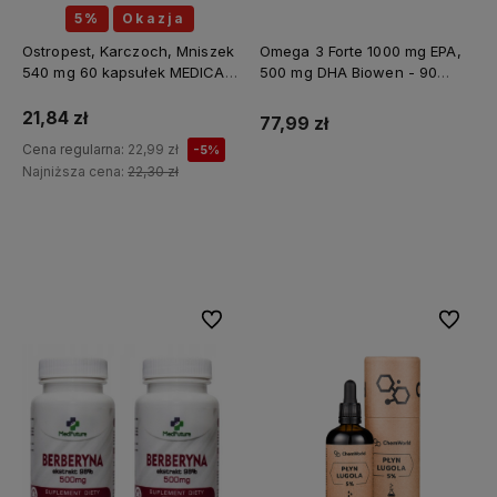
5%
Okazja
Ostropest, Karczoch, Mniszek
Omega 3 Forte 1000 mg EPA,
540 mg 60 kapsułek MEDICA
500 mg DHA Biowen - 90
HERBS
kapsułek
21,84 zł
77,99 zł
Cena regularna:
22,99 zł
-5%
Najniższa cena:
22,30 zł
Do koszyka
Do koszyka
Do ulubionych
Do ulubi