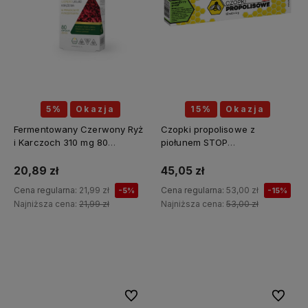
5%
Okazja
15%
Okazja
Fermentowany Czerwony Ryż
Czopki propolisowe z
i Karczoch 310 mg 80
piołunem STOP
kapsułek - MEDICA HERBS
PASOŻYTY(piołun, tymianek,
wrotycz, zielony orzech,
20,89 zł
45,05 zł
szałwia, kłącze tataraku,
Cena regularna:
21,99 zł
Cena regularna:
53,00 zł
-5%
-15%
konopia siewna) 12 sztuk x 2g
Najniższa cena:
21,99 zł
Najniższa cena:
53,00 zł
API Effect
Do koszyka
Do koszyka
Do ulubionych
Do ulubi