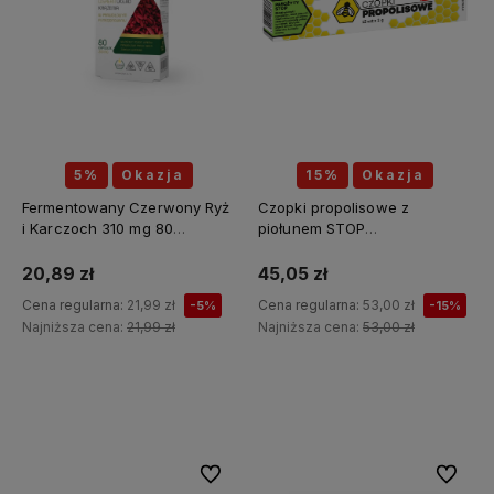
5%
Okazja
15%
Okazja
Fermentowany Czerwony Ryż
Czopki propolisowe z
i Karczoch 310 mg 80
piołunem STOP
kapsułek - MEDICA HERBS
PASOŻYTY(piołun, tymianek,
wrotycz, zielony orzech,
20,89 zł
45,05 zł
szałwia, kłącze tataraku,
Cena regularna:
21,99 zł
Cena regularna:
53,00 zł
-5%
-15%
konopia siewna) 12 sztuk x 2g
Najniższa cena:
21,99 zł
Najniższa cena:
53,00 zł
API Effect
Do koszyka
Do koszyka
Do ulubionych
Do ulubi