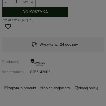
-
szt.
+
DO KOSZYKA
Zyskujesz
49
pkt [
?
]
Wysyłka w:
24 godziny
Producent:
Kod produktu:
C2B6-42602
zapytaj o produkt
dodaj opinię
poleć znajomemu