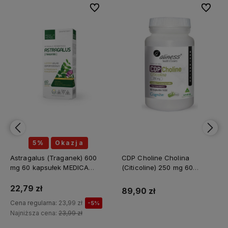
bionych
bionych
Do ulubionych
Do ulubionych
Do ulubi
Do ulubi
5%
Okazja
Astragalus (Traganek) 600
CDP Choline Cholina
mg 60 kapsułek MEDICA
(Citicoline) 250 mg 60
HERBS
kapsułek ALINESS
22,79 zł
89,90 zł
Cena regularna:
23,99 zł
-5%
Najniższa cena:
23,99 zł