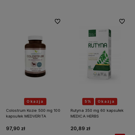
Do koszyka
Do koszyka
Do ulubionych
Do ulubi
Okazja
5%
Okazja
Colostrum Kozie 500 mg 100
Rutyna 350 mg 60 kapsułek
kapsułek MEDVERITA
MEDICA HERBS
97,90 zł
20,89 zł