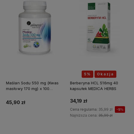
5%
Okazja
Maślan Sodu 550 mg (Kwas
Berberyna HCL 516mg 40
masłowy 170 mg) x 100
kapsułek MEDICA HERBS
kapsułek ALINESS
34,19 zł
45,90 zł
Cena regularna:
35,99 zł
-5%
Najniższa cena:
35,99 zł