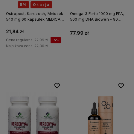
5%
Okazja
Ostropest, Karczoch, Mniszek
Omega 3 Forte 1000 mg EPA,
540 mg 60 kapsułek MEDICA
500 mg DHA Biowen - 90
HERBS
kapsułek
21,84 zł
77,99 zł
Cena regularna:
22,99 zł
-5%
Najniższa cena:
22,30 zł
Do koszyka
Do koszyka
Do ulubionych
Do ulubi