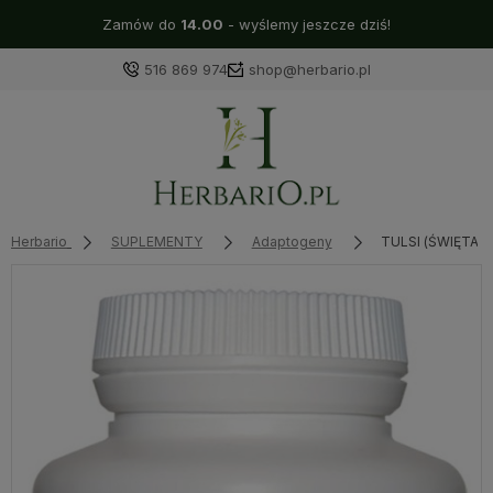
Zamów do
14.00
- wyślemy jeszcze dziś!
516 869 974
shop@herbario.pl
Herbario
SUPLEMENTY
Adaptogeny
TULSI (ŚWIĘTA B