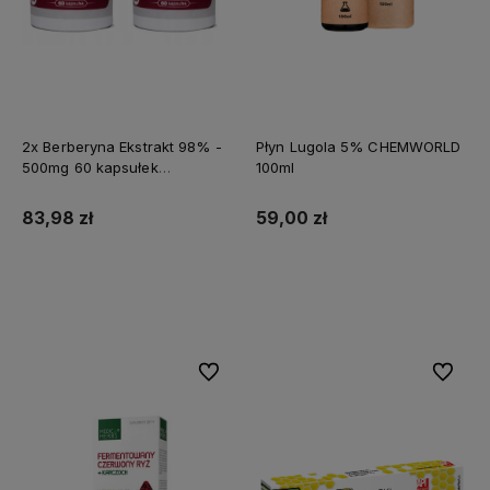
2x Berberyna Ekstrakt 98% -
Płyn Lugola 5% CHEMWORLD
500mg 60 kapsułek
100ml
MEDFUTURE
83,98 zł
59,00 zł
Do koszyka
Do koszyka
Do ulubionych
Do ulubi