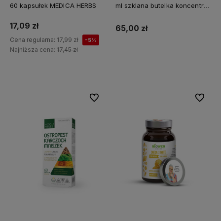
60 kapsułek MEDICA HERBS
ml szklana butelka koncentrat
Z MINERAŁAMI PL
17,09 zł
65,00 zł
Cena regularna:
17,99 zł
-5%
Najniższa cena:
17,45 zł
Do koszyka
Do ulubionych
Do ulubi