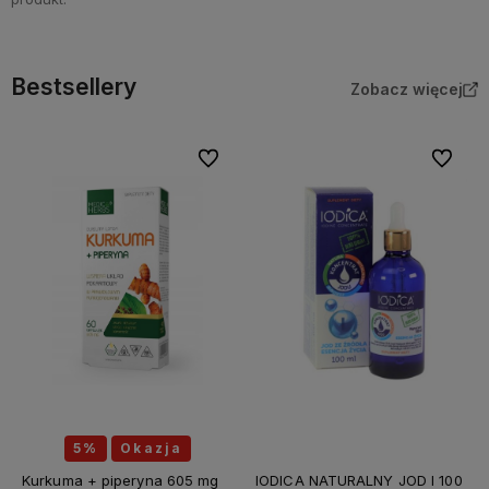
Bestsellery
Zobacz więcej
Do ulubionych
Do ulubi
5%
Okazja
Kurkuma + piperyna 605 mg
IODICA NATURALNY JOD I 100