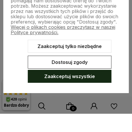
pomagają nam dostosować ofertę do Twoich
potrzeb. Możesz zaakceptować wykorzystanie
przez nas wszystkich tych plików i przejść do
Pomoc
sklepu lub dostosować użycie plików do swoich
preferencji, wybierając opcję "Dostosuj zgody".
Więcej o plikach cookies przeczytasz w naszej
Polityce prywatności.
Moje konto
Zaakceptuj tylko niezbędne
Płatności i dostawa
Dostosuj zgody
O nas
Zaakceptuj wszystkie
;
Sklep internetowy Shoper.pl
Szablon Shoper Modern 3.0™
od
GrowCommerce