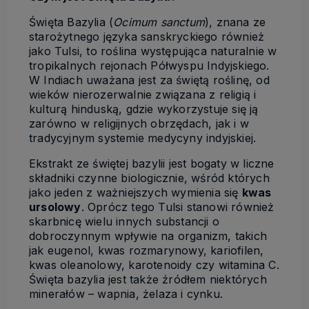
Święta Bazylia (
Ocimum sanctum
), znana ze
starożytnego języka sanskryckiego również
jako Tulsi, to roślina występująca naturalnie w
tropikalnych rejonach Półwyspu Indyjskiego.
W Indiach uważana jest za świętą roślinę, od
wieków nierozerwalnie związana z religią i
kulturą hinduską, gdzie wykorzystuje się ją
zarówno w religijnych obrzędach, jak i w
tradycyjnym systemie medycyny indyjskiej.
Ekstrakt ze świętej bazylii jest bogaty w liczne
składniki czynne biologicznie, wśród których
jako jeden z ważniejszych wymienia się
kwas
ursolowy
. Oprócz tego Tulsi stanowi również
skarbnicę wielu innych substancji o
dobroczynnym wpływie na organizm, takich
jak eugenol, kwas rozmarynowy, kariofilen,
kwas oleanolowy, karotenoidy czy witamina C.
Święta bazylia jest także źródłem niektórych
minerałów – wapnia, żelaza i cynku.