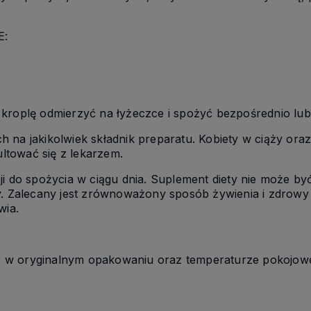
E:
 kroplę odmierzyć na łyżeczce i spożyć bezpośrednio lu
 na jakikolwiek składnik preparatu. Kobiety w ciąży oraz
ltować się z lekarzem.
ji do spożycia w ciągu dnia. Suplement diety nie może by
y. Zalecany jest zrównoważony sposób żywienia i zdrowy 
owia.
Rabat 7 %
Zostaw swój adres mailowy, aby
w oryginalnym opakowaniu oraz temperaturze pokojowej
otrzymać rabat 7% na zakupy w
herbario.pl
Podaj swój adres e-mail