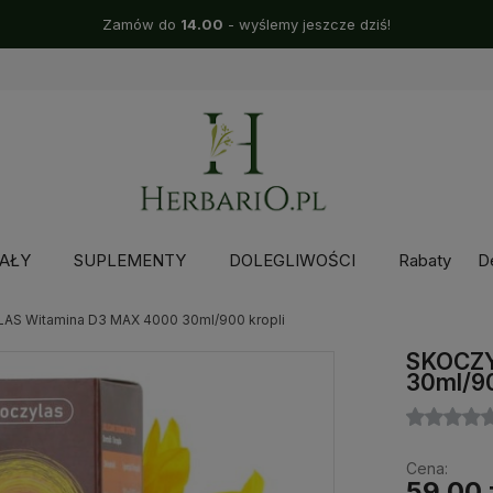
Zamów do
14.00
- wyślemy jeszcze dziś!
AŁY
SUPLEMENTY
DOLEGLIWOŚCI
Rabaty
D
AS Witamina D3 MAX 4000 30ml/900 kropli
SKOCZY
30ml/90
Cena:
59,00 