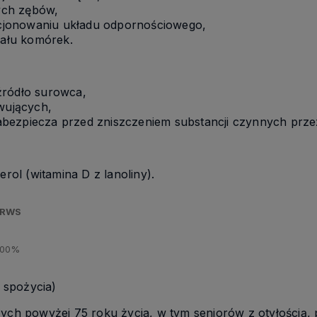
ych zębów,
jonowaniu układu odpornościowego,
iału komórek.
źródło surowca,
rwujących,
bezpiecza przed zniszczeniem substancji czynnych przez
erol (witamina D z lanoliny).
 RWS
000%
 spożycia)
zych powyżej 75 roku życia, w tym seniorów z otyłością,