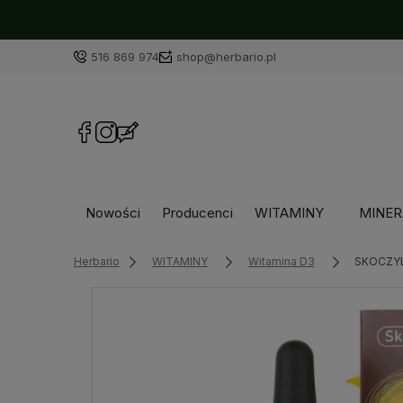
516 869 974
shop@herbario.pl
Nowości
Producenci
WITAMINY
MINER
Herbario
WITAMINY
Witamina D3
SKOCZYL