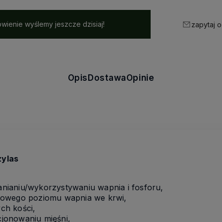
wienie wyślemy jeszcze dzisiaj!
zapytaj o
Opis
Dostawa
Opinie
zylas
ianiu/wykorzystywaniu wapnia i fosforu,
łowego poziomu wapnia we krwi,
ch kości,
jonowaniu mięśni,