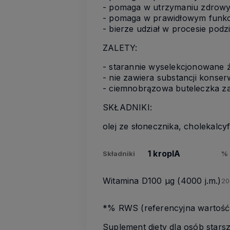
- pomaga w utrzymaniu zdrow
- pomaga w prawidłowym funkc
- bierze udział w procesie podz
ZALETY:
- starannie wyselekcjonowane 
- nie zawiera substancji konse
- ciemnobrązowa buteleczka za
SKŁADNIKI:
olej ze słonecznika, cholekalcyf
1 kroplA
Składniki
%
Witamina D
100 µg (4000 j.m.)
2
*% RWS (referencyjna wartość
Suplement diety dla osób stars