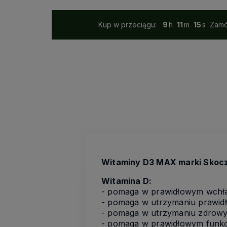
Kup w przeciągu:
9
11
14
Zamó
Witaminy D3 MAX marki Skoc
Witamina D:
- pomaga w prawidłowym wchłan
- pomaga w utrzymaniu prawid
- pomaga w utrzymaniu zdrowy
- pomaga w prawidłowym funkc