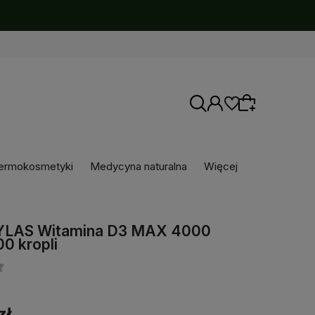
ermokosmetyki
Medycyna naturalna
Więcej
Wybierz coś dla siebie z naszej aktualnej
oferty lub zaloguj się, aby przywrócić dodane
LAS Witamina D3 MAX 4000
produkty do listy z poprzedniej sesji.
0 kropli
zł