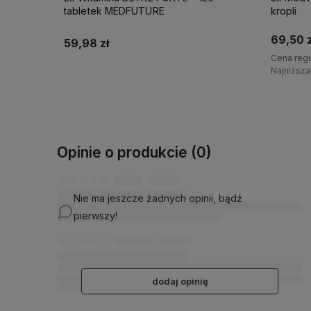
kropli
tablete
69,50 zł
89,97 z
Cena regularna:
70,92 zł
Najniższa cena:
68,79 zł
Do koszyka
Opinie o produkcie (0)
Nie ma jeszcze żadnych opinii, bądź
pierwszy!
dodaj opinię