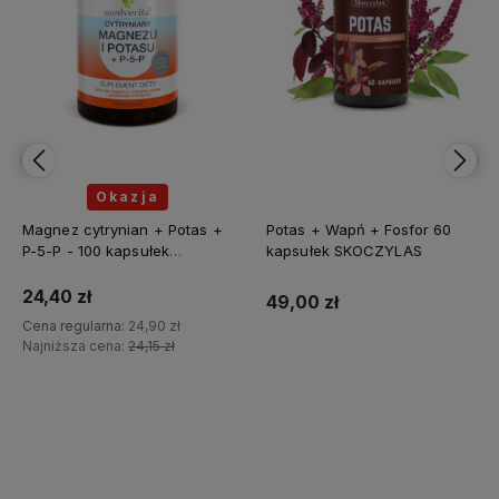
Okazja
Magnez cytrynian + Potas +
Potas + Wapń + Fosfor 60
P-5-P - 100 kapsułek
kapsułek SKOCZYLAS
MEDVERITA
24,40 zł
49,00 zł
Cena regularna:
24,90 zł
Najniższa cena:
24,15 zł
Do koszyka
Do koszyka