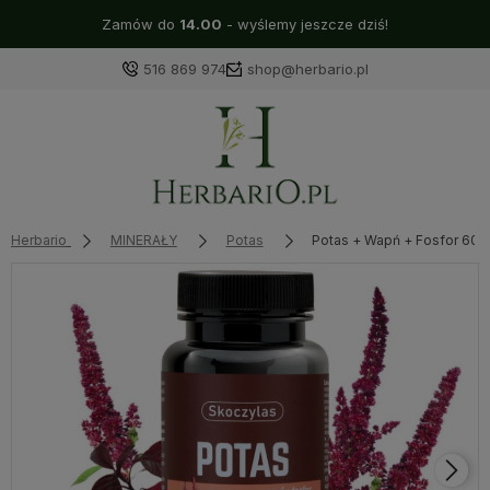
Zamów do
14.00
- wyślemy jeszcze dziś!
516 869 974
shop@herbario.pl
Herbario
MINERAŁY
Potas
Potas + Wapń + Fosfor 60