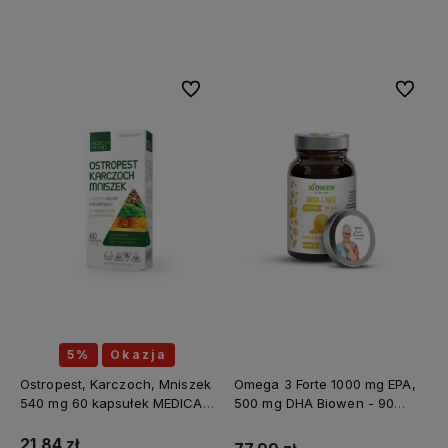
Do koszyka
Do ulubionych
Do ulubi
5%
Okazja
Ostropest, Karczoch, Mniszek
Omega 3 Forte 1000 mg EPA,
540 mg 60 kapsułek MEDICA
500 mg DHA Biowen - 90
HERBS
kapsułek
21,84 zł