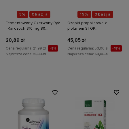
5%
Okazja
15%
Okazja
Fermentowany Czerwony Ryż
Czopki propolisowe z
i Karczoch 310 mg 80
piołunem STOP
kapsułek - MEDICA HERBS
PASOŻYTY(piołun, tymianek,
wrotycz, zielony orzech,
20,89 zł
45,05 zł
szałwia, kłącze tataraku,
Cena regularna:
21,99 zł
Cena regularna:
53,00 zł
-5%
-15%
konopia siewna) 12 sztuk x 2g
Najniższa cena:
21,99 zł
Najniższa cena:
53,00 zł
API Effect
Do koszyka
Do koszyka
Do ulubionych
Do ulubi