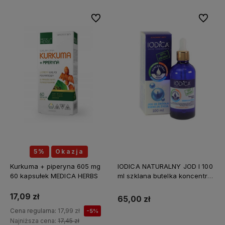
Do ulubionych
Do ulubi
5%
Okazja
Kurkuma + piperyna 605 mg
IODICA NATURALNY JOD I 100
60 kapsułek MEDICA HERBS
ml szklana butelka koncentrat
Z MINERAŁAMI PL
17,09 zł
65,00 zł
Cena regularna:
17,99 zł
-5%
Najniższa cena:
17,45 zł