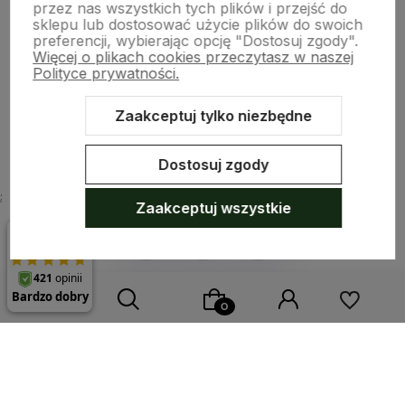
Moje konto
przez nas wszystkich tych plików i przejść do
sklepu lub dostosować użycie plików do swoich
preferencji, wybierając opcję "Dostosuj zgody".
Więcej o plikach cookies przeczytasz w naszej
Płatności i dostawa
Polityce prywatności.
Zaakceptuj tylko niezbędne
O nas
Dostosuj zgody
;
Zaakceptuj wszystkie
Sklep internetowy Shoper.pl
Szablon Shoper Modern 3.0™
od
GrowCommerce
Wybierz coś dla siebie z naszej aktualnej oferty lub zaloguj
się, aby przywrócić dodane produkty do listy z poprzedniej