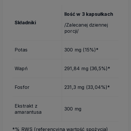
Ilość w 3 kapsułkach
Składniki
/Zalecanej dziennej
porcji/
Potas
300 mg (15%)*
Wapń
291,84 mg (36,5%)*
Fosfor
231,3 mg (33,04%)*
Ekstrakt z
300 mg
amarantusa
*% RWS (referencyjna wartość spożycia)