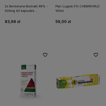
2x Berberyna Ekstrakt 98% -
Płyn Lugola 5% CHEMWORLD
500mg 60 kapsułek
100ml
MEDFUTURE
83,98 zł
59,00 zł
Do koszyka
Do koszyka
Do ulubionych
Do ulubi