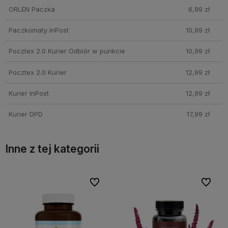
ORLEN Paczka
6,99 zł
Paczkomaty InPost
10,99 zł
Pocztex 2.0 Kurier Odbiór w punkcie
10,99 zł
Pocztex 2.0 Kurier
12,99 zł
Kurier InPost
12,99 zł
Kurier DPD
17,99 zł
Inne z tej kategorii
bionych
bionych
Do ulubionych
Do ulubionych
Do ulubi
Do ulubi