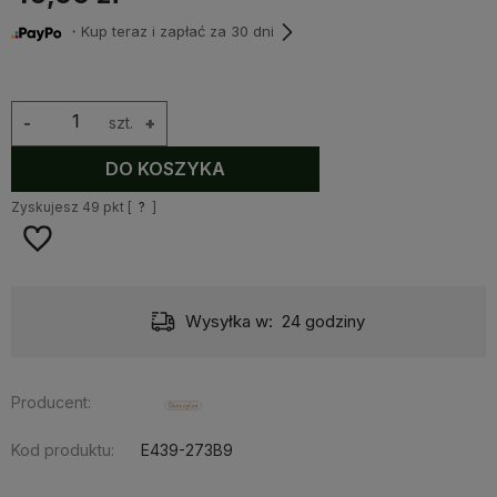
・Kup teraz i zapłać za 30 dni
-
szt.
+
DO KOSZYKA
Zyskujesz
49
pkt [
?
]
Wysyłka w:
24 godziny
Producent:
Kod produktu:
E439-273B9