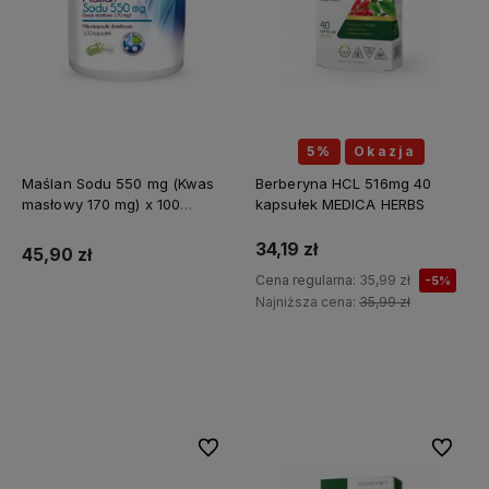
5%
Okazja
Maślan Sodu 550 mg (Kwas
Berberyna HCL 516mg 40
masłowy 170 mg) x 100
kapsułek MEDICA HERBS
kapsułek ALINESS
34,19 zł
45,90 zł
Cena regularna:
35,99 zł
-5%
Najniższa cena:
35,99 zł
Do koszyka
Do koszyka
Do ulubionych
Do ulubi