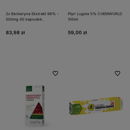
2x Berberyna Ekstrakt 98% -
Płyn Lugola 5% CHEMWORLD
500mg 60 kapsułek
100ml
MEDFUTURE
83,98 zł
59,00 zł
Do koszyka
Do koszyka
Do ulubionych
Do ulubi