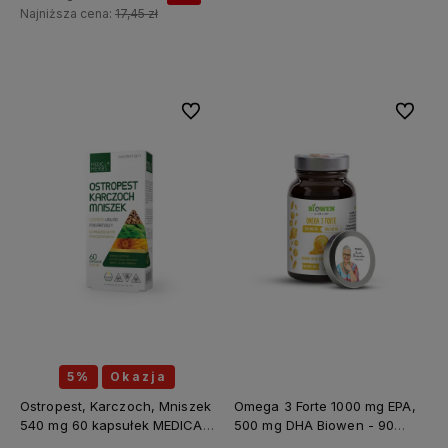
Najniższa cena:
17,45 zł
Do koszyka
Do ulubionych
Do ulubi
5%
Okazja
Ostropest, Karczoch, Mniszek
Omega 3 Forte 1000 mg EPA,
540 mg 60 kapsułek MEDICA
500 mg DHA Biowen - 90
HERBS
kapsułek