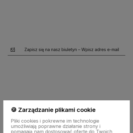
Do koszyka
Zapisz się na nasz biuletyn – Wpisz adres e-mail
polityce prywatności
🍪 Zarządzanie plikami cookie
Pomoc
Pliki cookies i pokrewne im technologie
umożliwiają poprawne działanie strony i
pomagają nam dostosować ofertę do Twoich