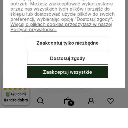
potrzeb. Możesz zaakceptować wykorzystanie
Moje konto
przez nas wszystkich tych plików i przejść do
sklepu lub dostosować użycie plików do swoich
preferencji, wybierając opcję "Dostosuj zgody".
Więcej o plikach cookies przeczytasz w naszej
Płatności i dostawa
Polityce prywatności.
Zaakceptuj tylko niezbędne
O nas
Dostosuj zgody
;
Zaakceptuj wszystkie
Sklep internetowy Shoper.pl
Szablon Shoper Modern 3.0™
od
GrowCommerce
Wybierz coś dla siebie z naszej aktualnej oferty lub zaloguj