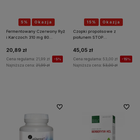
5%
Okazja
15%
Okazja
Fermentowany Czerwony Ryż
Czopki propolisowe z
i Karczoch 310 mg 80
piołunem STOP
kapsułek - MEDICA HERBS
PASOŻYTY(piołun, tymianek,
wrotycz, zielony orzech,
20,89 zł
45,05 zł
szałwia, kłącze tataraku,
Cena regularna:
21,99 zł
Cena regularna:
53,00 zł
-5%
-15%
konopia siewna) 12 sztuk x 2g
Najniższa cena:
21,99 zł
Najniższa cena:
53,00 zł
API Effect
Do koszyka
Do koszyka
Do ulubionych
Do ulubi