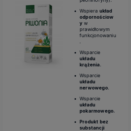
peonifloryny).
Wspiera
układ
odpornościow
y
w
prawidłowym
funkcjonowaniu
.
Wsparcie
układu
krążenia
.
Wsparcie
układu
nerwowego
.
Wsparcie
układu
pokarmowego.
Produkt bez
substancji