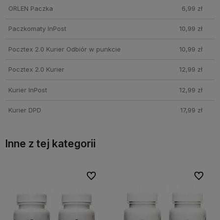
ORLEN Paczka
6,99 zł
Paczkomaty InPost
10,99 zł
Pocztex 2.0 Kurier Odbiór w punkcie
10,99 zł
Pocztex 2.0 Kurier
12,99 zł
Kurier InPost
12,99 zł
Kurier DPD
17,99 zł
Inne z tej kategorii
bionych
bionych
Do ulubionych
Do ulubionych
Do ulubi
Do ulubi