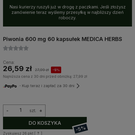
Nasi kurierzy ruszyli już w drogę z paczkami. Jeśli złożysz
zamówienie teraz wyślemy przesyłkę w najbliższy dzień
roboczy.
Piwonia 600 mg 60 kapsułek MEDICA HERBS
Cena:
26,59 zł
27,99 zł
-5%
Najniższa cena z 30 dni przed obniżką:
27,99 zł
・Kup teraz i zapłać za 30 dni
-
szt.
+
DO KOSZYKA
-5%
Zyskujesz
26
pkt [
?
]