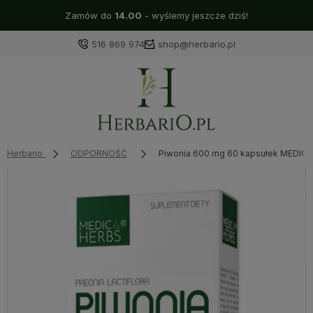
Zamów do
14.00
- wyślemy jeszcze dziś!
516 869 974
shop@herbario.pl
Herbario
ODPORNOŚĆ
Piwonia 600 mg 60 kapsułek MEDIC