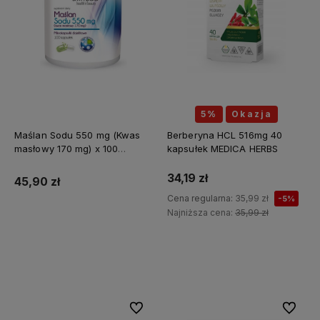
5%
Okazja
Maślan Sodu 550 mg (Kwas
Berberyna HCL 516mg 40
masłowy 170 mg) x 100
kapsułek MEDICA HERBS
kapsułek ALINESS
34,19 zł
45,90 zł
Cena regularna:
35,99 zł
-5%
Najniższa cena:
35,99 zł
Do koszyka
Do koszyka
Do ulubionych
Do ulubi