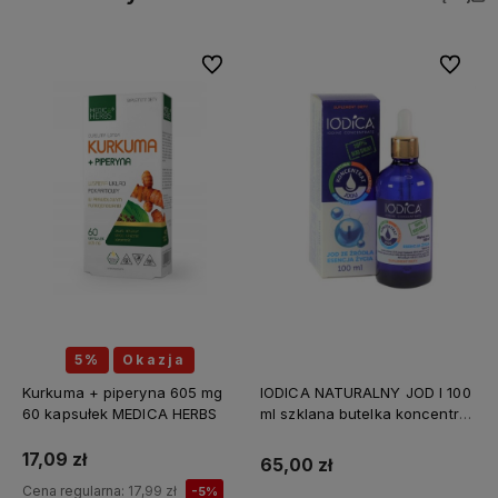
Do ulubionych
Do ulubi
5%
Okazja
Kurkuma + piperyna 605 mg
IODICA NATURALNY JOD I 100
60 kapsułek MEDICA HERBS
ml szklana butelka koncentrat
Z MINERAŁAMI PL
17,09 zł
65,00 zł
Cena regularna:
17,99 zł
-5%