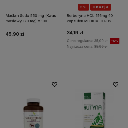
5%
Okazja
Maślan Sodu 550 mg (Kwas
Berberyna HCL 516mg 40
masłowy 170 mg) x 100
kapsułek MEDICA HERBS
kapsułek ALINESS
34,19 zł
45,90 zł
Cena regularna:
35,99 zł
-5%
Najniższa cena:
35,99 zł
Do koszyka
Do koszyka
Do ulubionych
Do ulubi