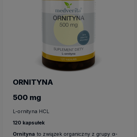
ORNITYNA
500 mg
L-ornityna HCL
120 kapsułek
Ornityna
to związek organiczny z grupy α-