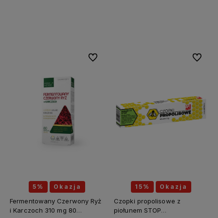
Do koszyka
Do koszyka
Do ulubionych
Do ulubi
5%
Okazja
15%
Okazja
Fermentowany Czerwony Ryż
Czopki propolisowe z
i Karczoch 310 mg 80
piołunem STOP