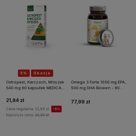
5%
Okazja
Ostropest, Karczoch, Mniszek
Omega 3 Forte 1000 mg EPA,
540 mg 60 kapsułek MEDICA
500 mg DHA Biowen - 90
HERBS
kapsułek
21,84 zł
77,99 zł
Cena regularna:
22,99 zł
-5%
Najniższa cena:
22,30 zł
Do koszyka
Do koszyka