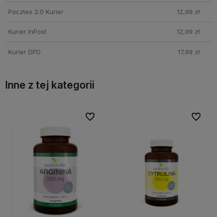
Pocztex 2.0 Kurier
12,99 zł
Kurier InPost
12,99 zł
Kurier DPD
17,99 zł
Inne z tej kategorii
bionych
bionych
Do ulubionych
Do ulubionych
Do ulubi
Do ulubi