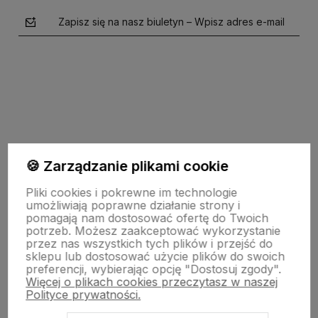
Zapisz się na nasz biuletyn – Wpisz adres e-mail
polityce prywatności
🍪 Zarządzanie plikami cookie
Pomoc
Pliki cookies i pokrewne im technologie
umożliwiają poprawne działanie strony i
pomagają nam dostosować ofertę do Twoich
potrzeb. Możesz zaakceptować wykorzystanie
Moje konto
przez nas wszystkich tych plików i przejść do
sklepu lub dostosować użycie plików do swoich
preferencji, wybierając opcję "Dostosuj zgody".
Więcej o plikach cookies przeczytasz w naszej
Płatności i dostawa
Polityce prywatności.