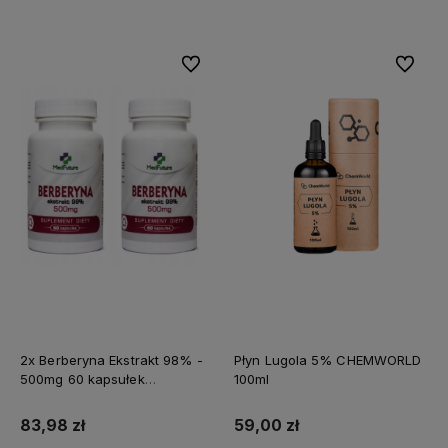
Do ulubionych
Do ulubi
2x Berberyna Ekstrakt 98% -
Płyn Lugola 5% CHEMWORLD
500mg 60 kapsułek
100ml
MEDFUTURE
83,98 zł
59,00 zł