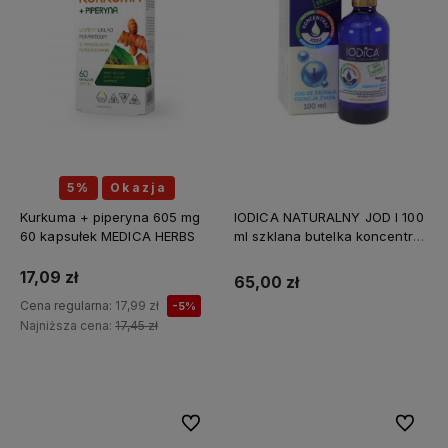
5%
Okazja
Kurkuma + piperyna 605 mg
IODICA NATURALNY JOD I 100
60 kapsułek MEDICA HERBS
ml szklana butelka koncentrat
Z MINERAŁAMI PL
17,09 zł
65,00 zł
Cena regularna:
17,99 zł
-5%
Najniższa cena:
17,45 zł
Do koszyka
Do ulubionych
Do ulubi