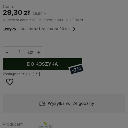
Cena:
29,30 zł
29,90 zł
Najniższa cena z 30 dni przed obniżką:
29,00 zł
・Kup teraz i zapłać za 30 dni
-
szt.
+
DO KOSZYKA
-2%
Zyskujesz
29
pkt [
?
]
Wysyłka w:
24 godziny
Producent: