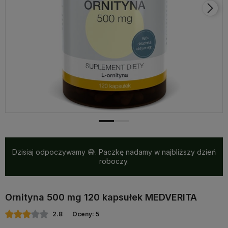
Dzisiaj odpoczywamy 😅. Paczkę nadamy w najbliższy dzień
roboczy.
Ornityna 500 mg 120 kapsułek MEDVERITA
2.8
Oceny: 5