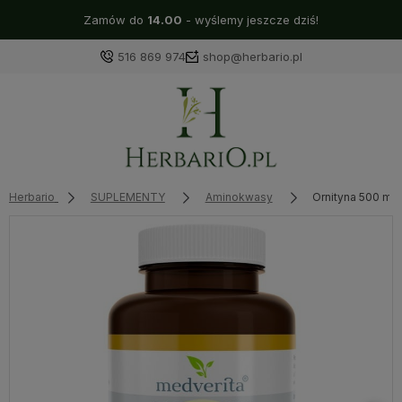
Zamów do
14.00
- wyślemy jeszcze dziś!
516 869 974
shop@herbario.pl
Herbario
SUPLEMENTY
Aminokwasy
Ornityna 500 mg