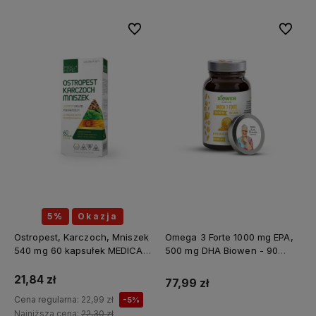
Do ulubionych
Do ulubi
5%
Okazja
Ostropest, Karczoch, Mniszek
Omega 3 Forte 1000 mg EPA,
540 mg 60 kapsułek MEDICA
500 mg DHA Biowen - 90
HERBS
kapsułek
21,84 zł
77,99 zł
Cena regularna:
22,99 zł
-5%
Najniższa cena:
22,30 zł