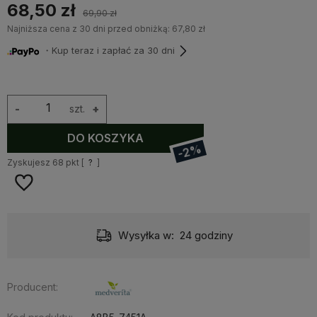
68,50 zł
69,90 zł
Najniższa cena z 30 dni przed obniżką:
67,80 zł
・Kup teraz i zapłać za 30 dni
-
szt.
+
DO KOSZYKA
-2%
Zyskujesz
68
pkt [
?
]
Wysyłka w:
24 godziny
Producent: