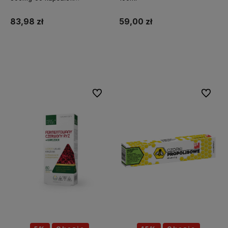
MEDFUTURE
83,98 zł
59,00 zł
Do koszyka
Do koszyka
Do ulubionych
Do ulubi