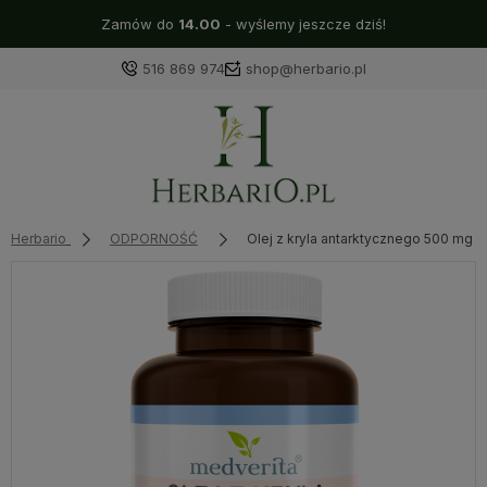
Zamów do
14.00
- wyślemy jeszcze dziś!
516 869 974
shop@herbario.pl
Herbario
ODPORNOŚĆ
Olej z kryla antarktycznego 500 mg 