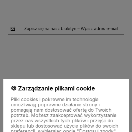
Zapisz się na nasz biuletyn – Wpisz adres e-mail
polityce prywatności
🍪 Zarządzanie plikami cookie
Pomoc
Pliki cookies i pokrewne im technologie
umożliwiają poprawne działanie strony i
pomagają nam dostosować ofertę do Twoich
potrzeb. Możesz zaakceptować wykorzystanie
Moje konto
przez nas wszystkich tych plików i przejść do
sklepu lub dostosować użycie plików do swoich
preferencji, wybierając opcję "Dostosuj zgody".