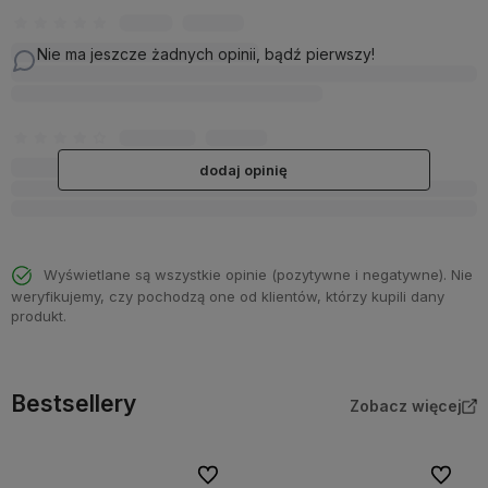
Nie ma jeszcze żadnych opinii, bądź pierwszy!
dodaj opinię
Wyświetlane są wszystkie opinie (pozytywne i negatywne). Nie
weryfikujemy, czy pochodzą one od klientów, którzy kupili dany
produkt.
Bestsellery
Zobacz więcej
Do ulubionych
Do ulubi