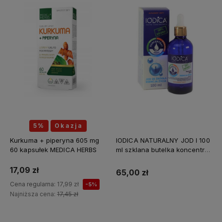
5%
Okazja
Kurkuma + piperyna 605 mg
IODICA NATURALNY JOD I 100
60 kapsułek MEDICA HERBS
ml szklana butelka koncentrat
Z MINERAŁAMI PL
17,09 zł
65,00 zł
Cena regularna:
17,99 zł
-5%
Najniższa cena:
17,45 zł
Do koszyka