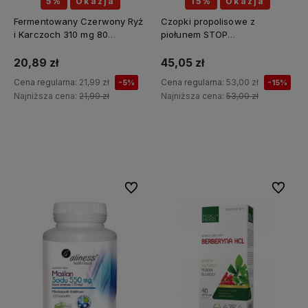
5%
Okazja
15%
Okazja
Fermentowany Czerwony Ryż
Czopki propolisowe z
i Karczoch 310 mg 80
piołunem STOP
kapsułek - MEDICA HERBS
PASOŻYTY(piołun, tymianek,
wrotycz, zielony orzech,
20,89 zł
45,05 zł
szałwia, kłącze tataraku,
Cena regularna:
21,99 zł
Cena regularna:
53,00 zł
-5%
-15%
konopia siewna) 12 sztuk x 2g
Najniższa cena:
21,99 zł
Najniższa cena:
53,00 zł
API Effect
Do koszyka
Do koszyka
Do ulubionych
Do ulubi