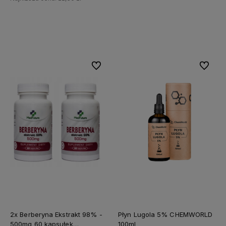
Do koszyka
Do koszyka
Do ulubionych
Do ulubi
2x Berberyna Ekstrakt 98% -
Płyn Lugola 5% CHEMWORLD
500mg 60 kapsułek
100ml