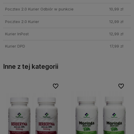
Pocztex 2.0 Kurier Odbiór w punkcie
10,99 zł
Pocztex 2.0 Kurier
12,99 zł
Kurier InPost
12,99 zł
Kurier DPD
17,99 zł
Inne z tej kategorii
bionych
bionych
Do ulubionych
Do ulubionych
Do ulubi
Do ulubi