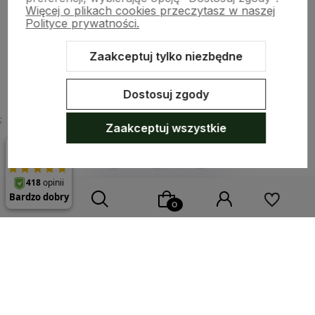
Więcej o plikach cookies przeczytasz w naszej
Płatności i dostawa
Polityce prywatności.
Zaakceptuj tylko niezbędne
O nas
Dostosuj zgody
;
Zaakceptuj wszystkie
Sklep internetowy Shoper.pl
Szablon Shoper Modern 3.0™
od
GrowCommerce
Wybierz coś dla siebie z naszej aktualnej oferty lub zaloguj
się, aby przywrócić dodane produkty do listy z poprzedniej
sesji.