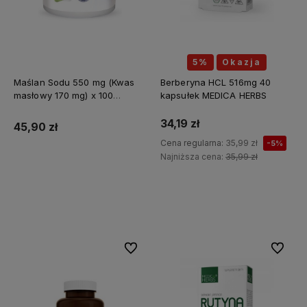
5%
Okazja
Maślan Sodu 550 mg (Kwas
Berberyna HCL 516mg 40
masłowy 170 mg) x 100
kapsułek MEDICA HERBS
kapsułek ALINESS
34,19 zł
45,90 zł
Cena regularna:
35,99 zł
-5%
Najniższa cena:
35,99 zł
Do koszyka
Do koszyka
Do ulubionych
Do ulubi