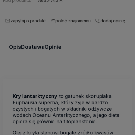
Kod produktu:
A8B5-7451A
zapytaj o produkt
dodaj opinię
poleć znajomemu
Opis
Dostawa
Opinie
Kryl antarktyczny
to gatunek skorupiaka
Euphausia superba, który żyje w bardzo
czystych i bogatych w składniki odżywcze
wodach Oceanu Antarktycznego, a jego dieta
opiera się głównie na fitoplanktonie.
Olej z kryla stanowi bogate źródło kwasów