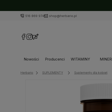
516 869 974
shop@herbario.pl
Nowości
Producenci
WITAMINY
MINER
Herbario
SUPLEMENTY
Suplementy dla kobiet