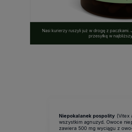
Nasi kurierzy ruszyli już w drogę z paczkami.
przesyłkę w najbliższ
Niepokalanek
pospolity
(Vitex 
wszystkim agnuzyd. Owoce niep
zawiera 500 mg wyciągu z owoc