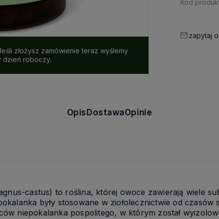
Kod produkt
zapytaj o
 Jeśli złożysz zamówienie teraz wyślemy
y dzień roboczy.
Opis
Dostawa
Opinie
agnus-castus) to roślina, której owoce zawierają wiele s
okalanka były stosowane w ziołolecznictwie od czasów 
ów niepokalanka pospolitego, w którym został wyizolo