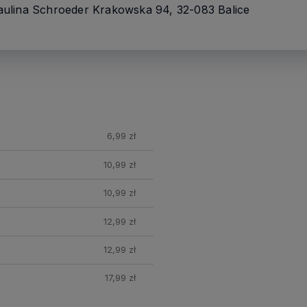
ulina Schroeder Krakowska 94, 32-083 Balice
nych
6,99 zł
10,99 zł
10,99 zł
Rabat 7 %
12,99 zł
12,99 zł
Zostaw swój adres mailowy, aby
otrzymać rabat 7% na zakupy w
herbario.pl
17,99 zł
Podaj swój adres e-mail