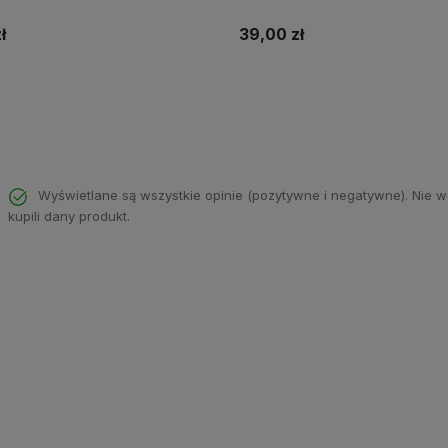
24,69 zł
ł
Cena regularna:
25,99 zł
-5%
Najniższa cena:
25,99 zł
Do koszyka
Do koszyka
Wyświetlane są wszystkie opinie (pozytywne i negatywne). Nie w
kupili dany produkt.