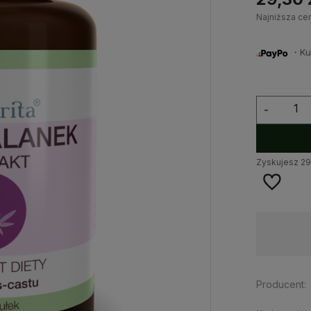
Najniższa ce
・Kup 
-
Zyskujesz
29
Dostępność:
duża ilość
Producent: