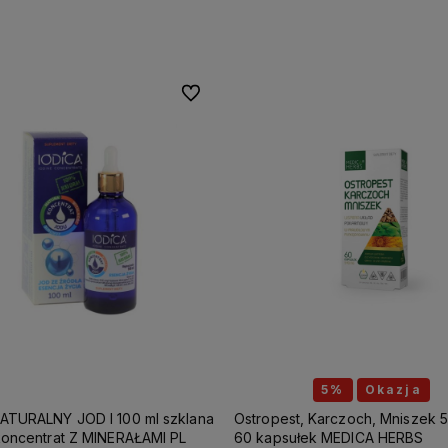
Do ulubionych
5%
Okazja
ATURALNY JOD I 100 ml szklana
Ostropest, Karczoch, Mniszek 
koncentrat Z MINERAŁAMI PL
60 kapsułek MEDICA HERBS