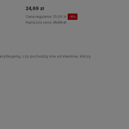
24,69 z
49,90 zł
Cena regu
Najniższa
Do koszyka
eryfikujemy, czy pochodzą one od klientów, którzy