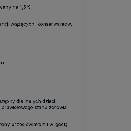
owany na 1,5%
tancji wiążących, konserwantów,
ku.
tępny dla małych dzieci.
e prawidłowego stanu zdrowia
ny przed światłem i wilgocią.