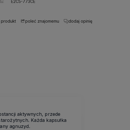
u:
E2C5-773CE
 produkt
dodaj opinię
poleć znajomemu
ubstancji aktywnych, przede
starożytnych. Każda kapsułka
wany agnuzyd.