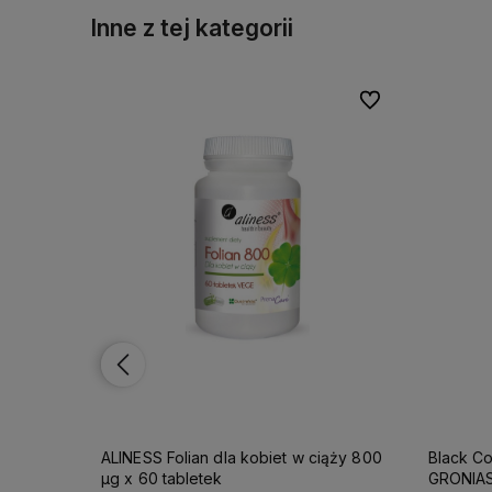
Inne z tej kategorii
Do ulubionych
Do ulubionych
Do ulubionych
Do ulubionych
iąży 800
Black Cohosh 300mg (PLUSKWICA
Ciąża 6
GRONIASTA) x 90 kapsułek ALINESS