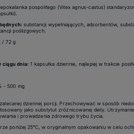
iepokalanka pospolitego (Vitex agnus-castus) standaryz
psułki).
zbędnych:
substancji wypełniających, adsorbentów, subs
tancji poślizgowych.
 / 72 g
 ciągu dnia:
1 kapsułka dziennie, najlepiej w trakcie posił
% - 500 mg
 zalecanej dziennej porcji. Przechowywać w sposób niedos
tosowany jako substytut zróżnicowanej diety. Utrzymani
ania i prowadzenia zdrowego trybu życia.
rze poniżej 25°C, w oryginalnym opakowaniu w celu ochro