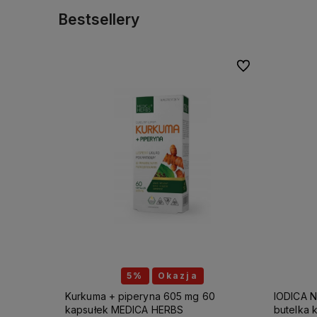
Bestsellery
Do ulubionych
5%
Okazja
Kurkuma + piperyna 605 mg 60
IODICA N
kapsułek MEDICA HERBS
butelka 