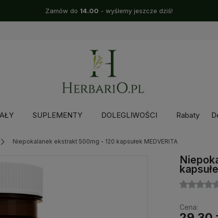
Zamów do
14.00
- wyślemy jeszcze dziś!
AŁY
SUPLEMENTY
DOLEGLIWOŚCI
Rabaty
D
Niepokalanek ekstrakt 500mg - 120 kapsułek MEDVERITA
Niepoka
kapsuł
Cena:
29,30 