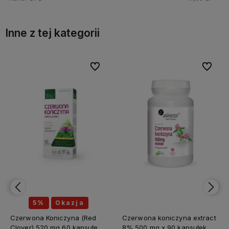
Inne z tej kategorii
bionych
bionych
Do ulubionych
Do ulubionych
Do ulubi
Do ulubi
5%
Okazja
Czerwona Koniczyna (Red
Czerwona koniczyna extract
Clover) 520 mg 60 kapsułek
8% 500 mg x 90 kapsułek