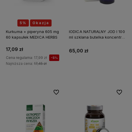
5%
Okazja
Kurkuma + piperyna 605 mg
IODICA NATURALNY JOD I 100
60 kapsułek MEDICA HERBS
ml szklana butelka koncentrat
Z MINERAŁAMI PL
17,09 zł
65,00 zł
Cena regularna:
17,99 zł
-5%
Najniższa cena:
17,45 zł
Do koszyka
Do ulubionych
Do ulubi