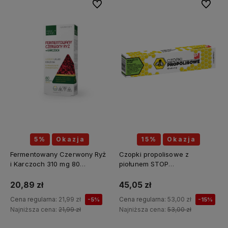
Do ulubionych
Do ulubi
5%
Okazja
15%
Okazja
Fermentowany Czerwony Ryż
Czopki propolisowe z
i Karczoch 310 mg 80
piołunem STOP
kapsułek - MEDICA HERBS
PASOŻYTY(piołun, tymianek,
wrotycz, zielony orzech,
20,89 zł
45,05 zł
szałwia, kłącze tataraku,
Cena regularna:
21,99 zł
Cena regularna:
53,00 zł
-5%
-15%
konopia siewna) 12 sztuk x 2g
Najniższa cena:
21,99 zł
Najniższa cena:
53,00 zł
API Effect