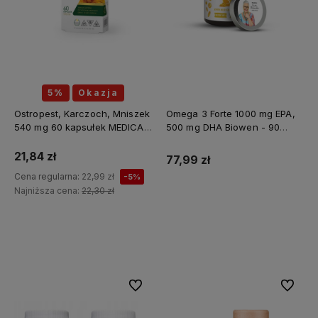
5%
Okazja
Ostropest, Karczoch, Mniszek
Omega 3 Forte 1000 mg EPA,
540 mg 60 kapsułek MEDICA
500 mg DHA Biowen - 90
HERBS
kapsułek
21,84 zł
77,99 zł
Cena regularna:
22,99 zł
-5%
Najniższa cena:
22,30 zł
Do koszyka
Do koszyka
Do ulubionych
Do ulubi