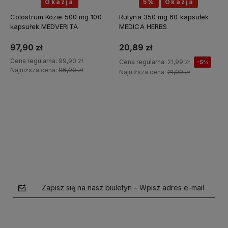
Okazja
5%
Okazja
Colostrum Kozie 500 mg 100
Rutyna 350 mg 60 kapsułek
kapsułek MEDVERITA
MEDICA HERBS
97,90 zł
20,89 zł
Cena regularna:
99,90 zł
Cena regularna:
21,99 zł
-5%
Najniższa cena:
96,90 zł
Najniższa cena:
21,99 zł
Do koszyka
Zapisz się na nasz biuletyn – Wpisz adres e-mail