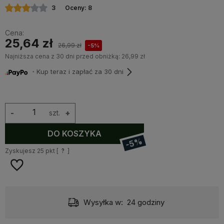
3
Oceny: 8
Cena:
25,64 zł
26,99 zł
-5%
Najniższa cena z 30 dni przed obniżką:
26,99 zł
・Kup teraz i zapłać za 30 dni
-
szt.
+
DO KOSZYKA
-5%
Zyskujesz
25
pkt [
?
]
Wysyłka w:
24 godziny