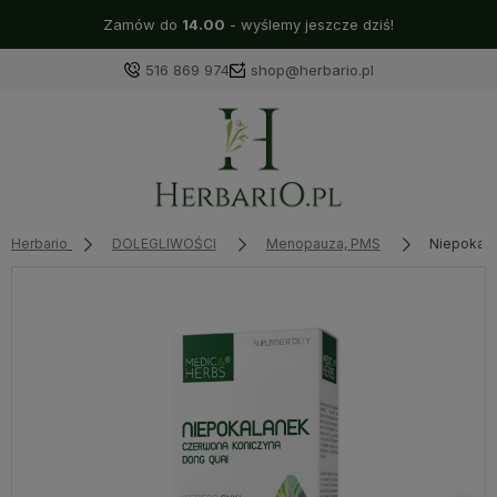
Zamów do
14.00
- wyślemy jeszcze dziś!
516 869 974
shop@herbario.pl
Herbario
DOLEGLIWOŚCI
Menopauza, PMS
Niepokala