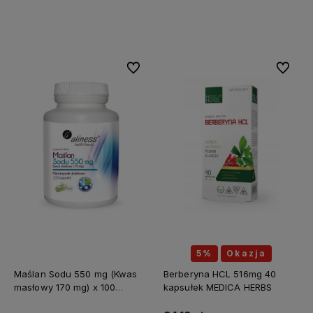
Do koszyka
Do koszyka
Do ulubionych
Do ulubi
5%
Okazja
Maślan Sodu 550 mg (Kwas
Berberyna HCL 516mg 40
masłowy 170 mg) x 100
kapsułek MEDICA HERBS
kapsułek ALINESS