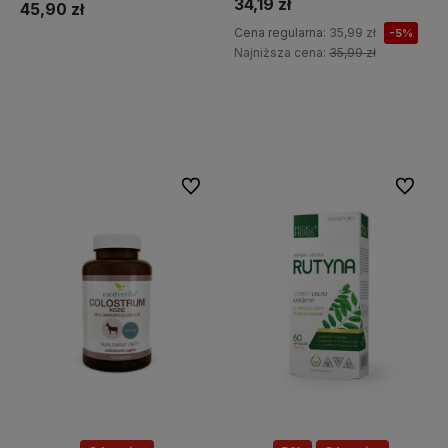
34,19 zł
45,90 zł
Cena regularna:
35,99 zł
-5%
Najniższa cena:
35,99 zł
Do koszyka
Do koszyka
Do ulubionych
Do ulubi