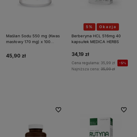
5%
Okazja
Maślan Sodu 550 mg (Kwas
Berberyna HCL 516mg 40
masłowy 170 mg) x 100
kapsułek MEDICA HERBS
kapsułek ALINESS
34,19 zł
45,90 zł
Cena regularna:
35,99 zł
-5%
Najniższa cena:
35,99 zł
Do koszyka
Do koszyka
Do ulubionych
Do ulubi