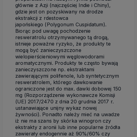
głównie z Azji (najczęściej Indie i Chiny),
gdzie jest on pozyskiwany na drodze
ekstrakcji z rdestowca
japońskiego (Polygonum Cuspidatum).
Biorąc pod uwagę pochodzenie
resweratrolu otrzymywanego tą drogą,
istnieje poważne ryzyko, że produkty te
mogą być zanieczyszczone
wielopierścieniowymi węglowodorami
aromatycznymi. Produkty te często bywają
zanieczyszczone np. ekstraktami
zawierającymi polifenole, lub syntetycznym
resweratrolem, którego dawkowanie
ograniczone jest do max. dawki dobowej 150
mg (Rozporządzenie wykonawcze Komisji
(UE) 2017/2470 z dnia 20 grudnia 2017 r.
ustanawiające unijny wykaz nowej
żywności). Ponadto należy mieć na uwadze
iż nie ma szans by skórka winogron czy
ekstrakty z aronii lub inne popularne źródła
zawierały endogennie aż 90%/60% czy