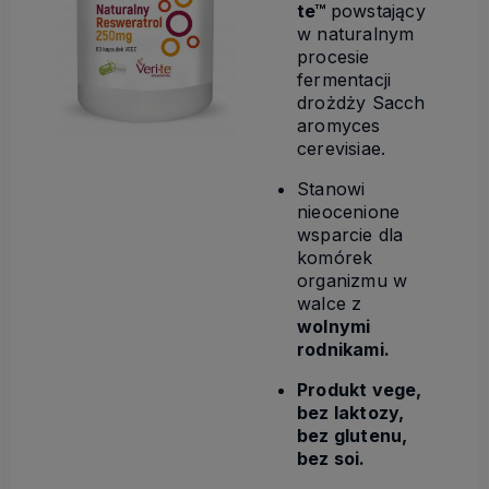
te™
powstający
w naturalnym
procesie
fermentacji
drożdży Sacch
aromyces
cerevisiae.
Stanowi
nieocenione
wsparcie dla
komórek
organizmu w
walce z
wolnymi
rodnikami.
Produkt vege,
bez laktozy,
bez glutenu,
bez soi.