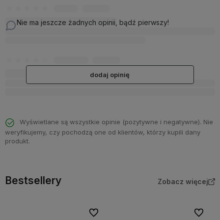
Nie ma jeszcze żadnych opinii, bądź pierwszy!
dodaj opinię
Wyświetlane są wszystkie opinie (pozytywne i negatywne). Nie
weryfikujemy, czy pochodzą one od klientów, którzy kupili dany
produkt.
Bestsellery
Zobacz więcej
Do ulubionych
Do ulubi