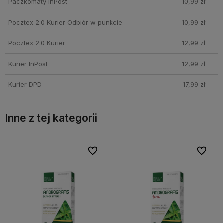
Paczkomaty InPost
10,99 zł
Pocztex 2.0 Kurier Odbiór w punkcie
10,99 zł
Pocztex 2.0 Kurier
12,99 zł
Kurier InPost
12,99 zł
Kurier DPD
17,99 zł
Inne z tej kategorii
bionych
bionych
Do ulubionych
Do ulubionych
Do ulubi
Do ulubi