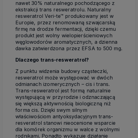
nawet 30% naturalnego pochodzącego z
ekstrakcji trans resweratrolu. Naturalny
resweratrol Veri-te™ produkowany jest w
Europie, przez renomowaną szwajcarską
firmę na drodze fermentacji, dzięki czemu
produkt jest wolny wielopierścieniowych
węglowodorów aromatycznych, a dzienna
dawka zatwierdzona przez EFSA to 500 mg.
Dlaczego trans-resweratrol?
Z punktu widzenia budowy cząsteczki,
resweratrol może występować w dwóch
odmianach izomerycznych – cis i trans.
Trans-resweratrol jest formą naturalnie
występującą w przyrodzie i odznaczającą
się większą aktywnością biologiczną niż
forma cis. Dzięki swym silnym
właściwościom antyoksydacyjnym trans-
resveratrol stanowi nieocenione wsparcie
dla komórek organizmu w walce z wolnymi
rodnikami. Ponadto wykazuje działanie