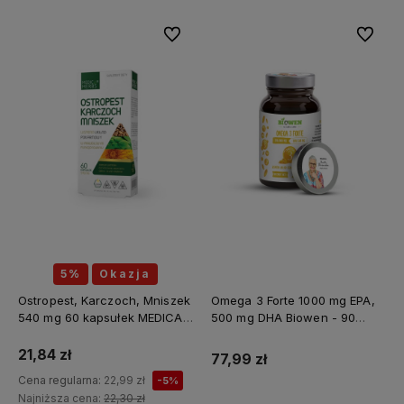
Do ulubionych
Do ulubi
5%
Okazja
Ostropest, Karczoch, Mniszek
Omega 3 Forte 1000 mg EPA,
540 mg 60 kapsułek MEDICA
500 mg DHA Biowen - 90
HERBS
kapsułek
21,84 zł
77,99 zł
Cena regularna:
22,99 zł
-5%
Najniższa cena:
22,30 zł