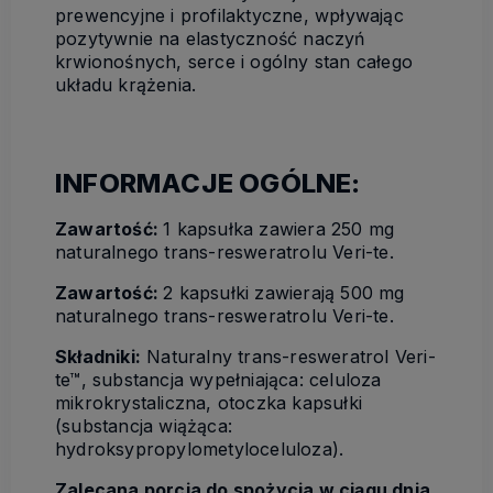
prewencyjne i profilaktyczne, wpływając
pozytywnie na elastyczność naczyń
krwionośnych, serce i ogólny stan całego
układu krążenia.
INFORMACJE OGÓLNE:
Zawartość:
1 kapsułka zawiera 250 mg
naturalnego trans-resweratrolu Veri-te.
Zawartość:
2 kapsułki zawierają 500 mg
naturalnego trans-resweratrolu Veri-te.
Składniki:
Naturalny trans-resweratrol Veri-
te™, substancja wypełniająca: celuloza
mikrokrystaliczna, otoczka kapsułki
(substancja wiążąca:
hydroksypropylometyloceluloza).
Zalecana porcja do spożycia w ciągu dnia