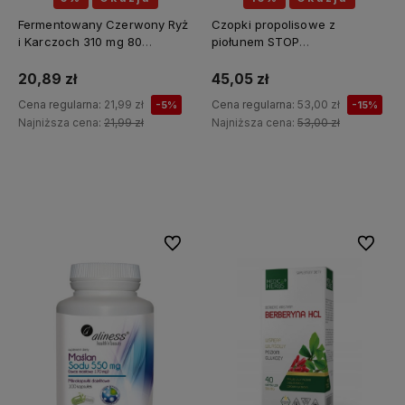
Fermentowany Czerwony Ryż
Czopki propolisowe z
i Karczoch 310 mg 80
piołunem STOP
kapsułek - MEDICA HERBS
PASOŻYTY(piołun, tymianek,
wrotycz, zielony orzech,
20,89 zł
45,05 zł
szałwia, kłącze tataraku,
Cena regularna:
21,99 zł
Cena regularna:
53,00 zł
-5%
-15%
konopia siewna) 12 sztuk x 2g
Najniższa cena:
21,99 zł
Najniższa cena:
53,00 zł
API Effect
Do koszyka
Do koszyka
Do ulubionych
Do ulubi