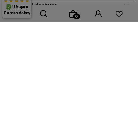
Płatności i dostawa
O nas
Wybierz coś dla siebie z naszej aktualnej oferty lub zaloguj
się, aby przywrócić dodane produkty do listy z poprzedniej
;
sesji.
Sklep internetowy Shoper.pl
Szablon Shoper Modern 3.0™
od
GrowCommerce