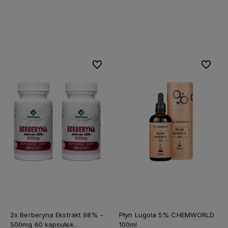
Do koszyka
Do koszyka
Do ulubionych
Do ulubi
2x Berberyna Ekstrakt 98% -
Płyn Lugola 5% CHEMWORLD
500mg 60 kapsułek
100ml