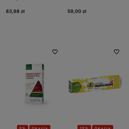
MEDFUTURE
83,98 zł
59,00 zł
Do koszyka
Do koszyka
Do ulubionych
Do ulubi
5%
Okazja
15%
Okazja