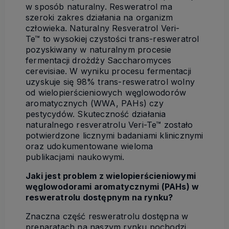
w sposób naturalny. Resweratrol ma
szeroki zakres działania na organizm
człowieka. Naturalny Resveratrol Veri-
Te™ to wysokiej czystości trans-resweratrol
pozyskiwany w naturalnym procesie
fermentacji drożdży Saccharomyces
cerevisiae. W wyniku procesu fermentacji
uzyskuje się 98% trans-resweratrol wolny
od wielopierścieniowych węglowodorów
aromatycznych (WWA, PAHs) czy
pestycydów. Skuteczność działania
naturalnego resveratrolu Veri-Te™ zostało
potwierdzone licznymi badaniami klinicznymi
oraz udokumentowane wieloma
publikacjami naukowymi.
Jaki jest problem z wielopierścieniowymi
węglowodorami aromatycznymi (PAHs) w
resweratrolu dostępnym na rynku?
Znaczna część resweratrolu dostępna w
preparatach na naszym rynku pochodzi