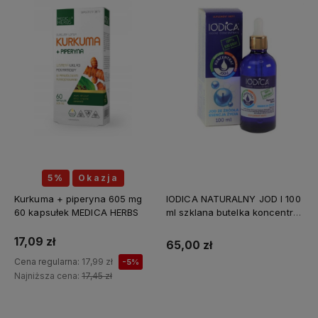
5%
Okazja
Kurkuma + piperyna 605 mg
IODICA NATURALNY JOD I 100
60 kapsułek MEDICA HERBS
ml szklana butelka koncentrat
Z MINERAŁAMI PL
17,09 zł
65,00 zł
Cena regularna:
17,99 zł
-5%
Najniższa cena:
17,45 zł
Do koszyka