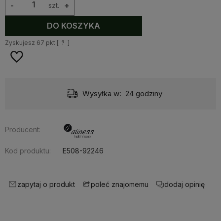
-
szt.
+
DO KOSZYKA
Zyskujesz
67
pkt [
?
]
Wysyłka w:
24 godziny
Producent:
Kod produktu:
E508-92246
zapytaj o produkt
dodaj opinię
poleć znajomemu