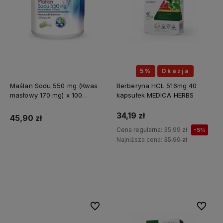
5%
Okazja
Maślan Sodu 550 mg (Kwas
Berberyna HCL 516mg 40
masłowy 170 mg) x 100
kapsułek MEDICA HERBS
kapsułek ALINESS
34,19 zł
45,90 zł
Cena regularna:
35,99 zł
-5%
Najniższa cena:
35,99 zł
Do koszyka
Do koszyka
Do ulubionych
Do ulubi