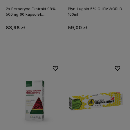
2x Berberyna Ekstrakt 98% -
Płyn Lugola 5% CHEMWORLD
500mg 60 kapsułek
100ml
MEDFUTURE
83,98 zł
59,00 zł
Do koszyka
Do koszyka
Do ulubionych
Do ulubi