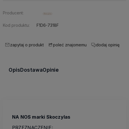
Producent:
Kod produktu:
F1D6-7318F
zapytaj o produkt
dodaj opinię
poleć znajomemu
Opis
Dostawa
Opinie
NA NOS marki Skoczylas
PRZEZNACZENIE: