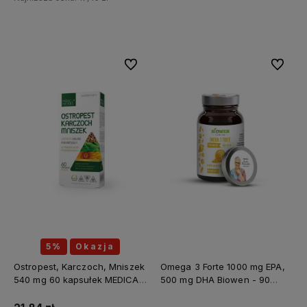
Do koszyka
Do ulubionych
Do ulubi
5%
Okazja
Ostropest, Karczoch, Mniszek
Omega 3 Forte 1000 mg EPA,
540 mg 60 kapsułek MEDICA
500 mg DHA Biowen - 90
HERBS
kapsułek