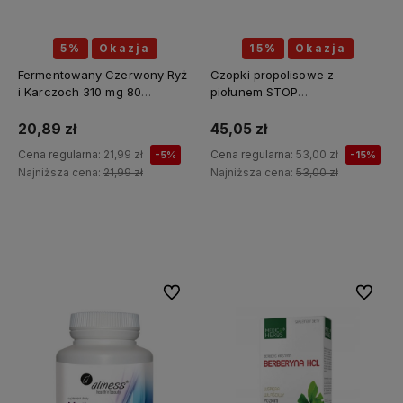
5%
Okazja
15%
Okazja
Fermentowany Czerwony Ryż
Czopki propolisowe z
i Karczoch 310 mg 80
piołunem STOP
kapsułek - MEDICA HERBS
PASOŻYTY(piołun, tymianek,
wrotycz, zielony orzech,
20,89 zł
45,05 zł
szałwia, kłącze tataraku,
Cena regularna:
21,99 zł
Cena regularna:
53,00 zł
-5%
-15%
konopia siewna) 12 sztuk x 2g
Najniższa cena:
21,99 zł
Najniższa cena:
53,00 zł
API Effect
Do koszyka
Do koszyka
Do ulubionych
Do ulubi