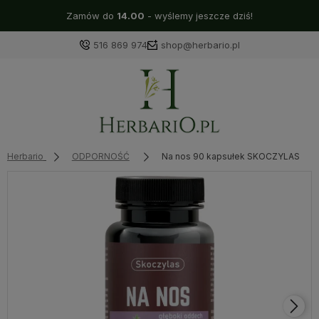
Zamów do
14.00
- wyślemy jeszcze dziś!
516 869 974
shop@herbario.pl
Herbario
ODPORNOŚĆ
Na nos 90 kapsułek SKOCZYLAS