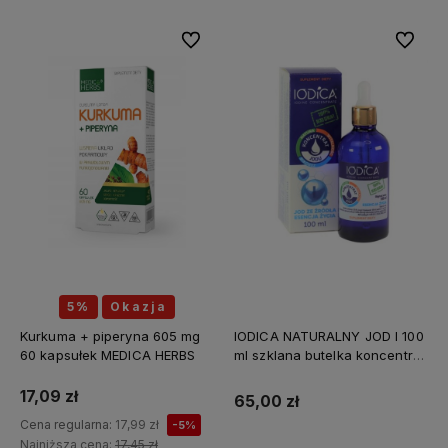
Do ulubionych
Do ulubi
5%
Okazja
Kurkuma + piperyna 605 mg
IODICA NATURALNY JOD I 100
60 kapsułek MEDICA HERBS
ml szklana butelka koncentrat
Z MINERAŁAMI PL
17,09 zł
65,00 zł
Cena regularna:
17,99 zł
-5%
Najniższa cena:
17,45 zł