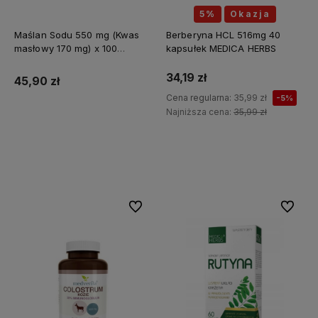
5%
Okazja
Maślan Sodu 550 mg (Kwas
Berberyna HCL 516mg 40
masłowy 170 mg) x 100
kapsułek MEDICA HERBS
kapsułek ALINESS
34,19 zł
45,90 zł
Cena regularna:
35,99 zł
-5%
Najniższa cena:
35,99 zł
Do koszyka
Do koszyka
Do ulubionych
Do ulubi