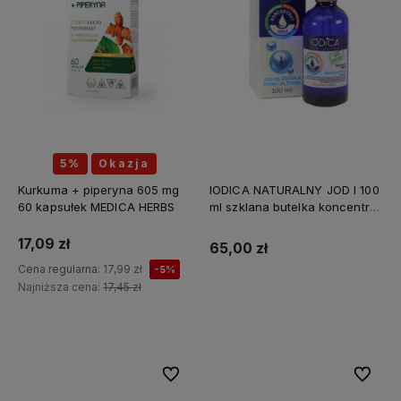
5%
Okazja
Kurkuma + piperyna 605 mg
IODICA NATURALNY JOD I 100
60 kapsułek MEDICA HERBS
ml szklana butelka koncentrat
Z MINERAŁAMI PL
17,09 zł
65,00 zł
Cena regularna:
17,99 zł
-5%
Najniższa cena:
17,45 zł
Do koszyka
Do ulubionych
Do ulubi