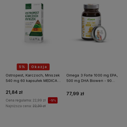
5%
Okazja
Ostropest, Karczoch, Mniszek
Omega 3 Forte 1000 mg EPA,
540 mg 60 kapsułek MEDICA
500 mg DHA Biowen - 90
HERBS
kapsułek
21,84 zł
77,99 zł
Cena regularna:
22,99 zł
-5%
Najniższa cena:
22,30 zł
Do koszyka
Do koszyka