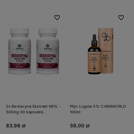
Do ulubionych
Do ulubi
2x Berberyna Ekstrakt 98% -
Płyn Lugola 5% CHEMWORLD
500mg 60 kapsułek
100ml
MEDFUTURE
83,98 zł
59,00 zł