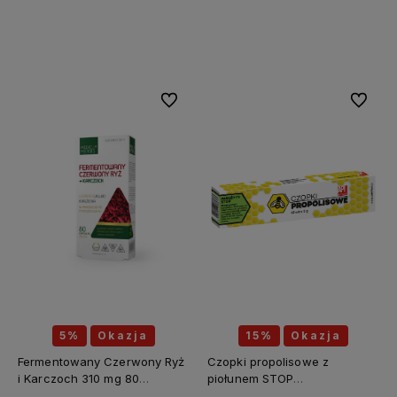
Do koszyka
Do koszyka
Do ulubionych
Do ulubi
5%
Okazja
15%
Okazja
Fermentowany Czerwony Ryż
Czopki propolisowe z
i Karczoch 310 mg 80
piołunem STOP
kapsułek - MEDICA HERBS
PASOŻYTY(piołun, tymianek,