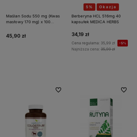
5%
Okazja
Maślan Sodu 550 mg (Kwas
Berberyna HCL 516mg 40
masłowy 170 mg) x 100
kapsułek MEDICA HERBS
kapsułek ALINESS
34,19 zł
45,90 zł
Cena regularna:
35,99 zł
-5%
Najniższa cena:
35,99 zł
Do koszyka
Do koszyka
Do ulubionych
Do ulubi