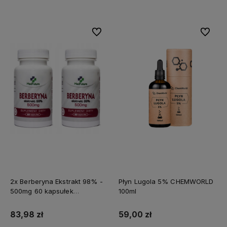
Do ulubionych
Do ulubi
2x Berberyna Ekstrakt 98% -
Płyn Lugola 5% CHEMWORLD
500mg 60 kapsułek
100ml
MEDFUTURE
83,98 zł
59,00 zł