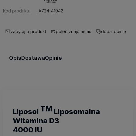
Kod produktu:
A724-41942
zapytaj o produkt
dodaj opinię
poleć znajomemu
Opis
Dostawa
Opinie
TM
Liposol
Liposomalna
Witamina D3
4000 IU