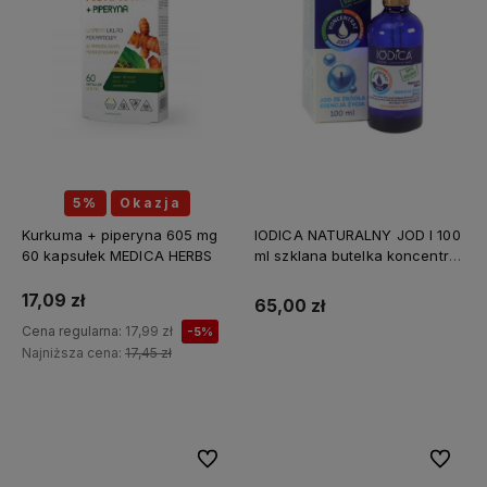
5%
Okazja
Kurkuma + piperyna 605 mg
IODICA NATURALNY JOD I 100
60 kapsułek MEDICA HERBS
ml szklana butelka koncentrat
Z MINERAŁAMI PL
17,09 zł
65,00 zł
Cena regularna:
17,99 zł
-5%
Najniższa cena:
17,45 zł
Do koszyka
Do ulubionych
Do ulubi