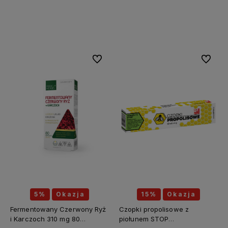
Do koszyka
Do koszyka
Do ulubionych
Do ulubi
5%
Okazja
15%
Okazja
Fermentowany Czerwony Ryż
Czopki propolisowe z
i Karczoch 310 mg 80
piołunem STOP