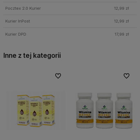
Pocztex 2.0 Kurier
12,99 zł
Kurier InPost
12,99 zł
Kurier DPD
17,99 zł
Inne z tej kategorii
bionych
bionych
Do ulubionych
Do ulubionych
Do ulubi
Do ulubi