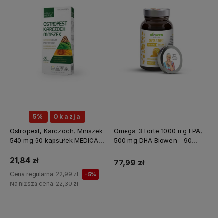
5%
Okazja
Ostropest, Karczoch, Mniszek
Omega 3 Forte 1000 mg EPA,
540 mg 60 kapsułek MEDICA
500 mg DHA Biowen - 90
HERBS
kapsułek
21,84 zł
77,99 zł
Cena regularna:
22,99 zł
-5%
Najniższa cena:
22,30 zł
Do koszyka
Do koszyka