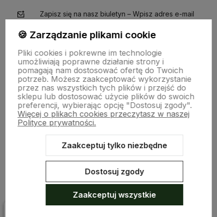
Zapisz się na nasz biuletyn – Wpisz adres e-mail
🍪 Zarządzanie plikami cookie
Pliki cookies i pokrewne im technologie
umożliwiają poprawne działanie strony i
pomagają nam dostosować ofertę do Twoich
potrzeb. Możesz zaakceptować wykorzystanie
przez nas wszystkich tych plików i przejść do
sklepu lub dostosować użycie plików do swoich
polityce prywatności
preferencji, wybierając opcję "Dostosuj zgody".
Więcej o plikach cookies przeczytasz w naszej
Polityce prywatności.
Pomoc
Zaakceptuj tylko niezbędne
Moje konto
Dostosuj zgody
Płatności i dostawa
Zaakceptuj wszystkie