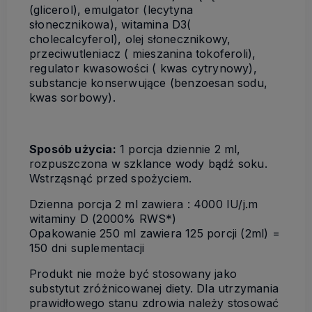
(glicerol), emulgator (lecytyna
słonecznikowa), witamina D3(
cholecalcyferol), olej słonecznikowy,
przeciwutleniacz ( mieszanina tokoferoli),
regulator kwasowości ( kwas cytrynowy),
substancje konserwujące (benzoesan sodu,
kwas sorbowy).
Sposób użycia:
1 porcja dziennie 2 ml,
rozpuszczona w szklance wody bądź soku.
Wstrząsnąć przed spożyciem.
Dzienna porcja 2 ml zawiera : 4000 IU/j.m
witaminy D (2000% RWS*)
Opakowanie 250 ml zawiera 125 porcji (2ml) =
150 dni suplementacji
Produkt nie może być stosowany jako
substytut zróżnicowanej diety. Dla utrzymania
prawidłowego stanu zdrowia należy stosować