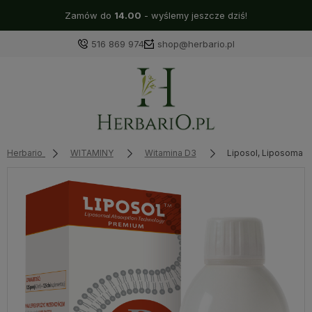
Zamów do
14.00
- wyślemy jeszcze dziś!
516 869 974
shop@herbario.pl
Herbario
WITAMINY
Witamina D3
Liposol, Liposomaln