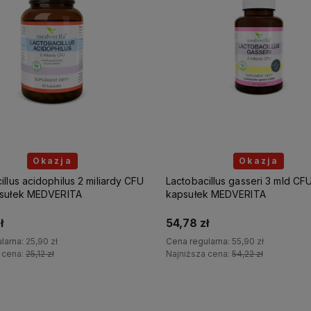
Okazja
Okazja
illus gasseri 3 mld CFU 120
Lactobacillus plantarum 5 mili
k MEDVERITA
- 120 kapsułek MEDVERITA
ł
48,90 zł
larna:
55,90 zł
Cena regularna:
49,90 zł
 cena:
54,22 zł
Najniższa cena:
48,40 zł
Do koszyka
Do koszyka