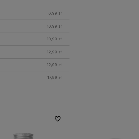
nych
6,99 zł
10,99 zł
Chcę otrzymać rabat 7%
10,99 zł
Polityka prywatności
12,99 zł
12,99 zł
17,99 zł
Do ulubionych
Do ulubionych