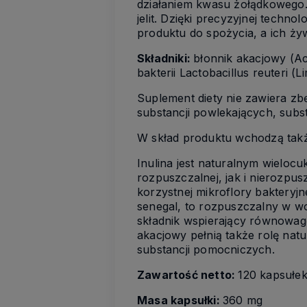
działaniem kwasu żołądkowego. 
jelit. Dzięki precyzyjnej techno
produktu do spożycia, a ich ży
Składniki:
błonnik akacjowy (Ac
bakterii Lactobacillus reuteri (
Suplement diety nie zawiera zb
substancji powlekających, subs
W skład produktu wchodzą takż
Inulina jest naturalnym wielo
rozpuszczalnej, jak i nierozpus
korzystnej mikroflory bakteryj
senegal, to rozpuszczalny w wo
składnik wspierający równowagę
akacjowy pełnią także rolę nat
substancji pomocniczych.
Zawartość netto:
120 kapsułek
Masa kapsułki:
360 mg