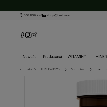
516 869 974
shop@herbario.pl
Nowości
Producenci
WITAMINY
MINER
Herbario
SUPLEMENTY
Probiotyki
Lactoba