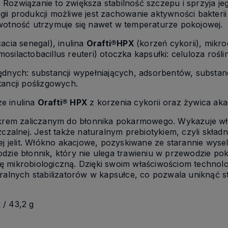
Rozwiązanie to zwiększa stabilność szczepu i sprzyja j
logii produkcji możliwe jest zachowanie aktywności bakteri
wotność utrzymuje się nawet w temperaturze pokojowej.
acia senegal), inulina
Orafti
®
HPX
(korzeń cykorii), mik
Limosilactobacillus reuteri) otoczka kapsułki: celuloza roś
ędnych: substancji wypełniających, adsorbentów, substa
tancji poślizgowych.
e inulina
Orafti® HPX
z korzenia cykorii oraz żywica akac
cukrem zaliczanym do błonnika pokarmowego. Wykazuje wł
zczalnej. Jest także naturalnym prebiotykiem, czyli skła
nej jelit. Włókno akacjowe, pozyskiwane ze starannie wy
dzie błonnik, który nie ulega trawieniu w przewodzie p
 mikrobiologiczną. Dzięki swoim właściwościom technolog
uralnych stabilizatorów w kapsułce, co pozwala uniknąć 
 / 43,2 g