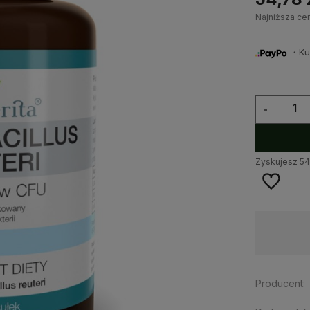
Najniższa ce
・Kup 
-
Zyskujesz
54
Dostępność:
na wyczerpaniu
Producent: