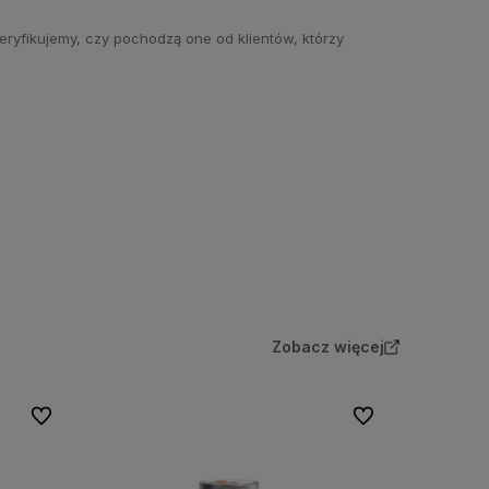
eryfikujemy, czy pochodzą one od klientów, którzy
Zobacz więcej
Do ulubionych
Do ulubionych