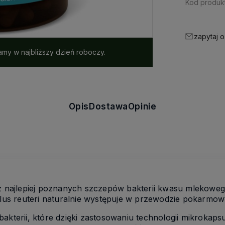
Kod produkt
zapytaj o
my w najbliższy dzień roboczy.
Opis
Dostawa
Opinie
z najlepiej poznanych szczepów bakterii kwasu mlekowe
illus reuteri naturalnie występuje w przewodzie pokarmo
bakterii, które dzięki zastosowaniu technologii mikrokap