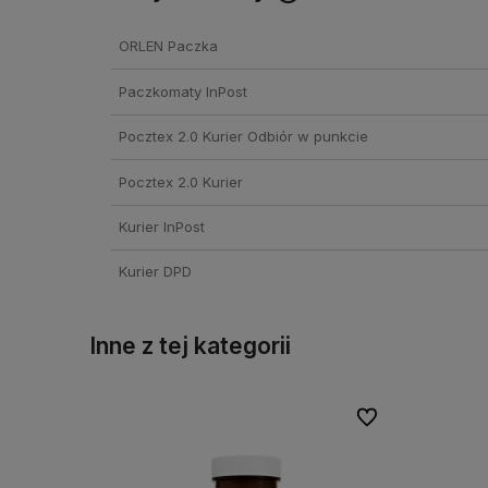
Cena nie zawiera ewentual
ORLEN Paczka
kosztów płatności
Paczkomaty InPost
Pocztex 2.0 Kurier Odbiór w punkcie
Pocztex 2.0 Kurier
Kurier InPost
Kurier DPD
Inne z tej kategorii
Do ulubionych
Do ulubionych
Do ulubionych
Do ulubionych