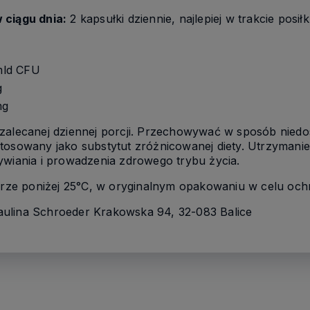
 ciągu dnia:
2 kapsułki dziennie, najlepiej w trakcie posiłk
 mld CFU
g
mg
 zalecanej dziennej porcji. Przechowywać w sposób niedos
tosowany jako substytut zróżnicowanej diety. Utrzymani
ania i prowadzenia zdrowego trybu życia.
rze poniżej 25°C, w oryginalnym opakowaniu w celu ochro
ulina Schroeder Krakowska 94, 32-083 Balice
Rabat 7 %
Zostaw swój adres mailowy, aby
otrzymać rabat 7% na zakupy w
herbario.pl
Podaj swój adres e-mail