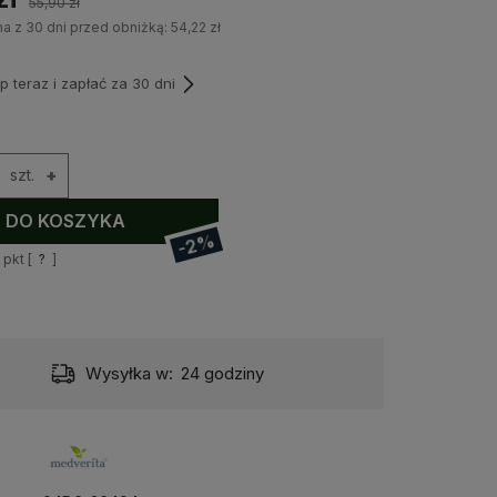
55,90 zł
na z 30 dni przed obniżką:
54,22 zł
teraz i zapłać za 30 dni
szt.
+
DO KOSZYKA
-2%
pkt [
?
]
Wysyłka w:
24 godziny