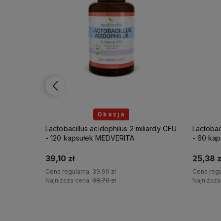
Okazja
liardy CFU
Lactobacillus acidophilus 2 miliardy CFU
Lactobac
- 60 kapsułek MEDVERITA
kapsułe
25,38 zł
54,78 z
Cena regularna:
25,90 zł
Cena regu
Najniższa cena:
25,12 zł
Najniższa
Do koszyka