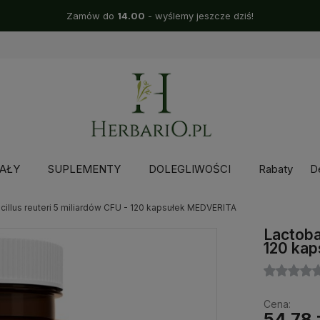
Zamów do
14.00
- wyślemy jeszcze dziś!
AŁY
SUPLEMENTY
DOLEGLIWOŚCI
Rabaty
D
cillus reuteri 5 miliardów CFU - 120 kapsułek MEDVERITA
Lactoba
120 ka
Cena:
54,78 