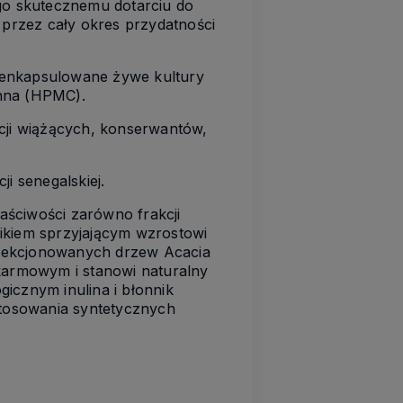
ego skutecznemu dotarciu do
i przez cały okres przydatności
roenkapsulowane żywe kultury
linna (HPMC).
ncji wiążących, konserwantów,
ji senegalskiej.
aściwości zarówno frakcji
dnikiem sprzyjającym wzrostowi
selekcjonowanych drzew Acacia
okarmowym i stanowi naturalny
icznym inulina i błonnik
stosowania syntetycznych