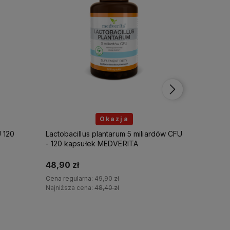
Okazja
ardów CFU
Lactobacillus plantarum 5 miliardów CFU
Lactobaci
- 60 kapsułek MEDVERITA
120 kap
32,24 zł
54,78 z
Cena regularna:
32,90 zł
Cena regu
Najniższa cena:
31,91 zł
Najniższa
Do koszyka