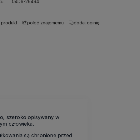
u:
04D6-26494
 produkt
dodaj opinię
poleć znajomemu
go, szeroko opisywany w
wym człowieka.
sułkowania są chronione przed