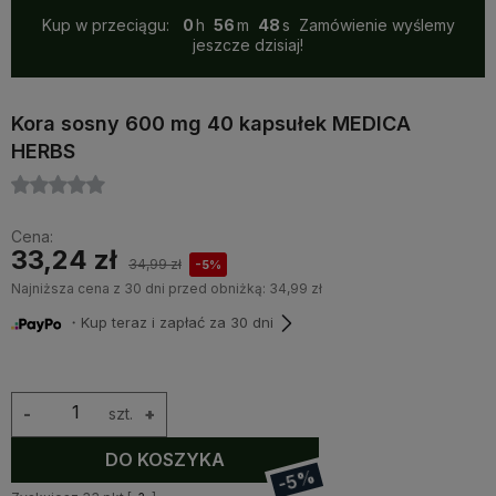
Kup w przeciągu:
0
56
48
Zamówienie wyślemy
jeszcze dzisiaj!
Kora sosny 600 mg 40 kapsułek MEDICA
HERBS
Cena:
33,24 zł
34,99 zł
-5%
Najniższa cena z 30 dni przed obniżką:
34,99 zł
・Kup teraz i zapłać za 30 dni
-
szt.
+
DO KOSZYKA
-5%