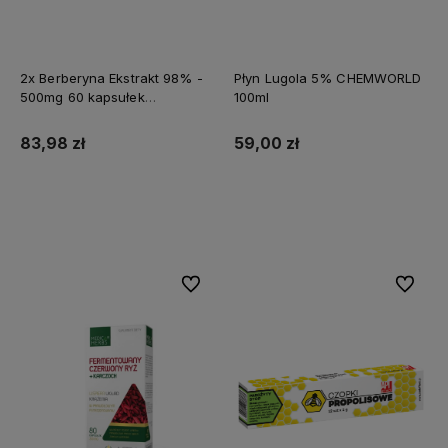
2x Berberyna Ekstrakt 98% -
Płyn Lugola 5% CHEMWORLD
500mg 60 kapsułek
100ml
MEDFUTURE
83,98 zł
59,00 zł
Do koszyka
Do koszyka
Do ulubionych
Do ulubi