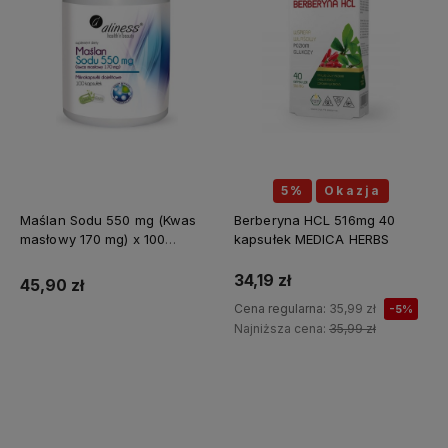
5%
Okazja
Maślan Sodu 550 mg (Kwas
Berberyna HCL 516mg 40
masłowy 170 mg) x 100
kapsułek MEDICA HERBS
kapsułek ALINESS
34,19 zł
45,90 zł
Cena regularna:
35,99 zł
-5%
Najniższa cena:
35,99 zł
Do koszyka
Do koszyka