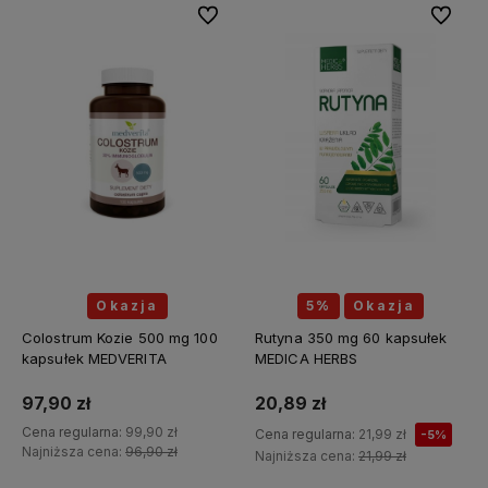
Do ulubionych
Do ulubi
Okazja
5%
Okazja
Colostrum Kozie 500 mg 100
Rutyna 350 mg 60 kapsułek
kapsułek MEDVERITA
MEDICA HERBS
97,90 zł
20,89 zł
Cena regularna:
99,90 zł
Cena regularna:
21,99 zł
-5%
Najniższa cena:
96,90 zł
Najniższa cena:
21,99 zł