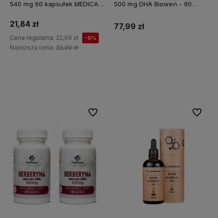
540 mg 60 kapsułek MEDICA
500 mg DHA Biowen - 90
HERBS
kapsułek
21,84 zł
77,99 zł
Cena regularna:
22,99 zł
-5%
Najniższa cena:
22,30 zł
Do koszyka
Do koszyka
Do ulubionych
Do ulubi