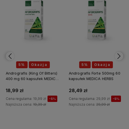
5%
Okazja
5%
Okazja
Andrografis (King Of Bitters)
Andrografis Forte 500mg 60
400 mg 60 kapsułek MEDICA
kapsułek MEDICA HERBS
HERBS
18,99 zł
28,49 zł
Cena regularna:
19,99 zł
Cena regularna:
29,99 zł
-5%
-5%
Najniższa cena:
19,39 zł
Najniższa cena:
29,99 zł
Do koszyka
Do koszyka