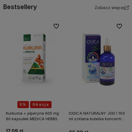
Bestsellery
Zobacz więcej
Do ulubionych
Do ulubi
5%
Okazja
Kurkuma + piperyna 605 mg
IODICA NATURALNY JOD I 100
60 kapsułek MEDICA HERBS
ml szklana butelka koncentrat
Z MINERAŁAMI PL
17,09 zł