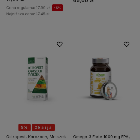
65,00 zł
Cena regularna:
17,99 zł
-5%
Najniższa cena:
17,45 zł
Do koszyka
Do ulubionych
Do ulubi
5%
Okazja
Ostropest, Karczoch, Mniszek
Omega 3 Forte 1000 mg EPA,