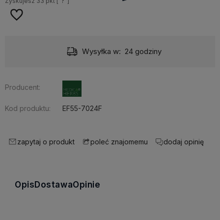
Zyskujesz
33
pkt [
?
]
Wysyłka w:
24 godziny
Producent:
Kod produktu:
EF55-7024F
zapytaj o produkt
dodaj opinię
poleć znajomemu
Opis
Dostawa
Opinie