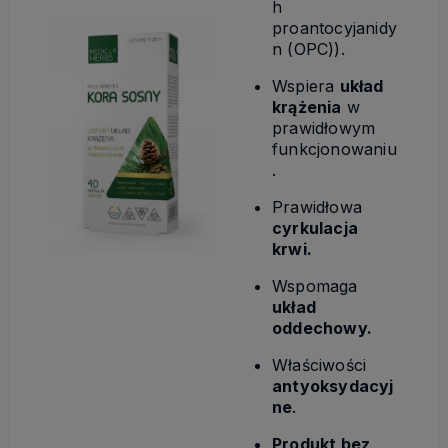
h
proantocyjanidy
n (OPC)).
Wspiera
układ
krążenia
w
prawidłowym
funkcjonowaniu
.
Prawidłowa
cyrkulacja
krwi.
Wspomaga
układ
oddechowy.
Właściwości
antyoksydacyj
ne
.
Produkt bez