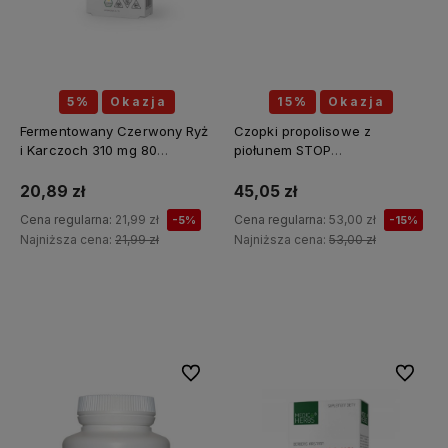
5%
Okazja
15%
Okazja
Fermentowany Czerwony Ryż
Czopki propolisowe z
i Karczoch 310 mg 80
piołunem STOP
kapsułek - MEDICA HERBS
PASOŻYTY(piołun, tymianek,
wrotycz, zielony orzech,
20,89 zł
45,05 zł
szałwia, kłącze tataraku,
Cena regularna:
21,99 zł
Cena regularna:
53,00 zł
-5%
-15%
konopia siewna) 12 sztuk x 2g
Najniższa cena:
21,99 zł
Najniższa cena:
53,00 zł
API Effect
Do koszyka
Do koszyka
Do ulubionych
Do ulubi