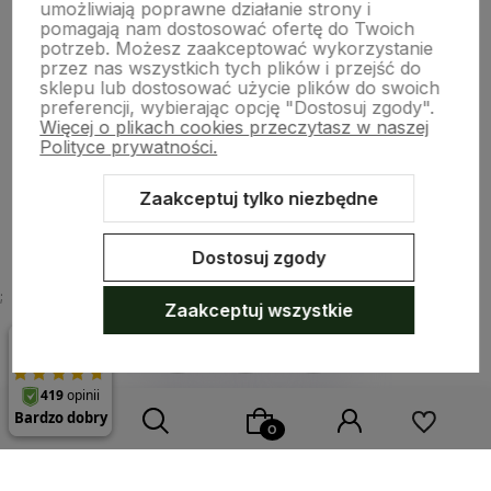
umożliwiają poprawne działanie strony i
pomagają nam dostosować ofertę do Twoich
potrzeb. Możesz zaakceptować wykorzystanie
Moje konto
przez nas wszystkich tych plików i przejść do
sklepu lub dostosować użycie plików do swoich
preferencji, wybierając opcję "Dostosuj zgody".
Więcej o plikach cookies przeczytasz w naszej
Płatności i dostawa
Polityce prywatności.
Zaakceptuj tylko niezbędne
O nas
Dostosuj zgody
;
Zaakceptuj wszystkie
Sklep internetowy Shoper.pl
Szablon Shoper Modern 3.0™
od
GrowCommerce