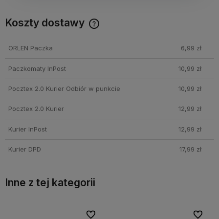
Koszty dostawy
Cena nie zawiera ewentualnych kosztów płatności
ORLEN Paczka
6,99 zł
Paczkomaty InPost
10,99 zł
Pocztex 2.0 Kurier Odbiór w punkcie
10,99 zł
Pocztex 2.0 Kurier
12,99 zł
Kurier InPost
12,99 zł
Kurier DPD
17,99 zł
Inne z tej kategorii
bionych
bionych
Do ulubionych
Do ulubionych
Do ulubi
Do ulubi