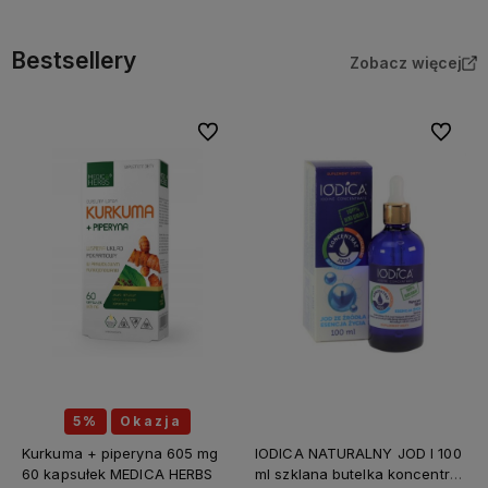
Bestsellery
Zobacz więcej
Do ulubionych
Do ulubi
5%
Okazja
Kurkuma + piperyna 605 mg
IODICA NATURALNY JOD I 100
60 kapsułek MEDICA HERBS
ml szklana butelka koncentrat