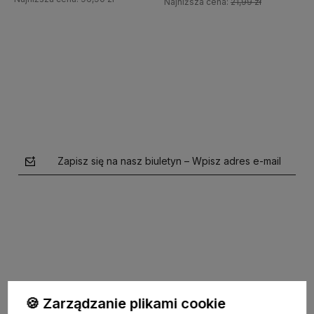
Najniższa cena:
21,99 zł
Do koszyka
Zapisz się na nasz biuletyn – Wpisz adres e-mail
polityce prywatności
🍪 Zarządzanie plikami cookie