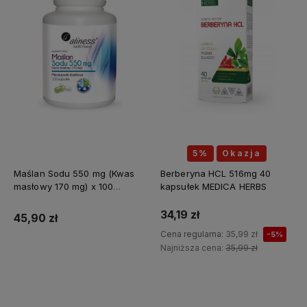
5%
Okazja
Maślan Sodu 550 mg (Kwas
Berberyna HCL 516mg 40
masłowy 170 mg) x 100
kapsułek MEDICA HERBS
kapsułek ALINESS
34,19 zł
45,90 zł
Cena regularna:
35,99 zł
-5%
Najniższa cena:
35,99 zł
Do koszyka
Do koszyka