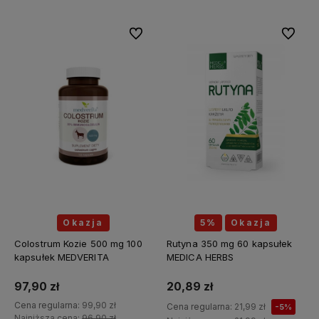
Do ulubionych
Do ulubi
Okazja
5%
Okazja
Colostrum Kozie 500 mg 100
Rutyna 350 mg 60 kapsułek
kapsułek MEDVERITA
MEDICA HERBS
97,90 zł
20,89 zł
Cena regularna:
99,90 zł
Cena regularna:
21,99 zł
-5%
Najniższa cena:
96,90 zł