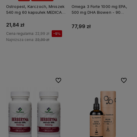
Ostropest, Karczoch, Mniszek
Omega 3 Forte 1000 mg EPA,
540 mg 60 kapsułek MEDICA
500 mg DHA Biowen - 90
HERBS
kapsułek
21,84 zł
77,99 zł
Cena regularna:
22,99 zł
-5%
Najniższa cena:
22,30 zł
Do koszyka
Do koszyka
Do ulubionych
Do ulubi