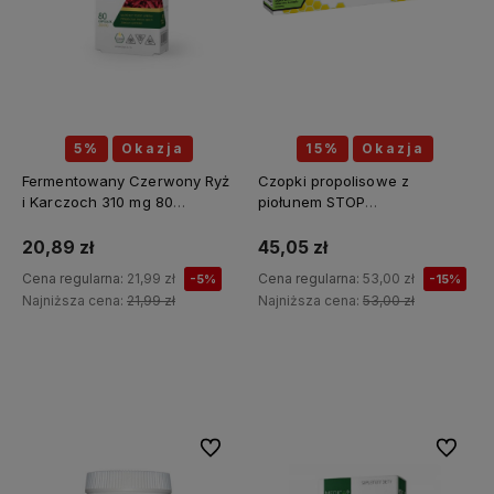
5%
Okazja
15%
Okazja
Fermentowany Czerwony Ryż
Czopki propolisowe z
i Karczoch 310 mg 80
piołunem STOP
kapsułek - MEDICA HERBS
PASOŻYTY(piołun, tymianek,
wrotycz, zielony orzech,
20,89 zł
45,05 zł
szałwia, kłącze tataraku,
Cena regularna:
21,99 zł
Cena regularna:
53,00 zł
-5%
-15%
konopia siewna) 12 sztuk x 2g
Najniższa cena:
21,99 zł
Najniższa cena:
53,00 zł
API Effect
Do koszyka
Do koszyka
Do ulubionych
Do ulubi