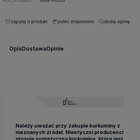
Kod produktu:
1888-410DD
zapytaj o produkt
dodaj opinię
poleć znajomemu
Opis
Dostawa
Opinie
Należy uważać przy zakupie kurkuminy z
nieznanych źródeł. Nieetyczni producenci
stosują syntetyczną kurkuminę, która jest