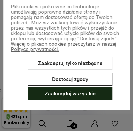
Pomoc
Pliki cookies i pokrewne im technologie
umożliwiają poprawne działanie strony i
pomagają nam dostosować ofertę do Twoich
potrzeb. Możesz zaakceptować wykorzystanie
Moje konto
przez nas wszystkich tych plików i przejść do
sklepu lub dostosować użycie plików do swoich
preferencji, wybierając opcję "Dostosuj zgody".
Więcej o plikach cookies przeczytasz w naszej
Płatności i dostawa
Polityce prywatności.
Zaakceptuj tylko niezbędne
O nas
Dostosuj zgody
;
Zaakceptuj wszystkie
Sklep internetowy Shoper.pl
Szablon Shoper Modern 3.0™
od
GrowCommerce