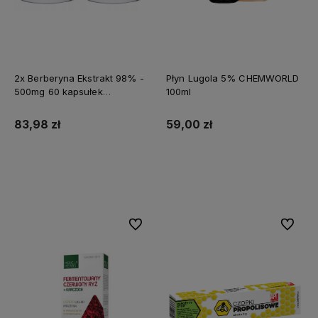
2x Berberyna Ekstrakt 98% -
Płyn Lugola 5% CHEMWORLD
500mg 60 kapsułek
100ml
MEDFUTURE
83,98 zł
59,00 zł
Do koszyka
Do koszyka
Do ulubionych
Do ulubi