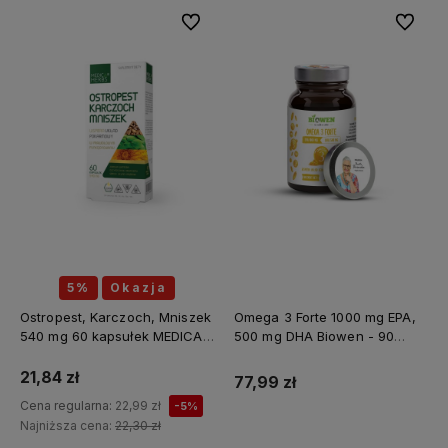
Do ulubionych
Do ulubi
5%
Okazja
Ostropest, Karczoch, Mniszek
Omega 3 Forte 1000 mg EPA,
540 mg 60 kapsułek MEDICA
500 mg DHA Biowen - 90
HERBS
kapsułek
21,84 zł
77,99 zł
Cena regularna:
22,99 zł
-5%
Najniższa cena:
22,30 zł