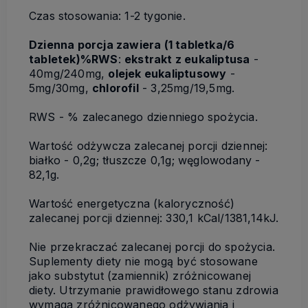
Czas stosowania: 1-2 tygonie.
Dzienna porcja zawiera (1 tabletka/6
tabletek)%RWS
:
ekstrakt z eukaliptusa
-
40mg/240mg,
olejek eukaliptusowy
-
5mg/30mg,
chlorofil
- 3,25mg/19,5mg.
RWS - % zalecanego dzienniego spożycia.
Wartość odżywcza zalecanej porcji dziennej:
białko - 0,2g; tłuszcze 0,1g; węglowodany -
82,1g.
Wartość energetyczna (kaloryczność)
zalecanej porcji dziennej: 330,1 kCal/1381,14kJ.
Nie przekraczać zalecanej porcji do spożycia.
Suplementy diety nie mogą być stosowane
jako substytut (zamiennik) zróżnicowanej
diety. Utrzymanie prawidłowego stanu zdrowia
wymaga zróżnicowanego odżywiania i