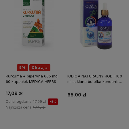
5%
Okazja
Kurkuma + piperyna 605 mg
IODICA NATURALNY JOD I 100
60 kapsułek MEDICA HERBS
ml szklana butelka koncentrat
Z MINERAŁAMI PL
17,09 zł
65,00 zł
Cena regularna:
17,99 zł
-5%
Najniższa cena:
17,45 zł
Do koszyka