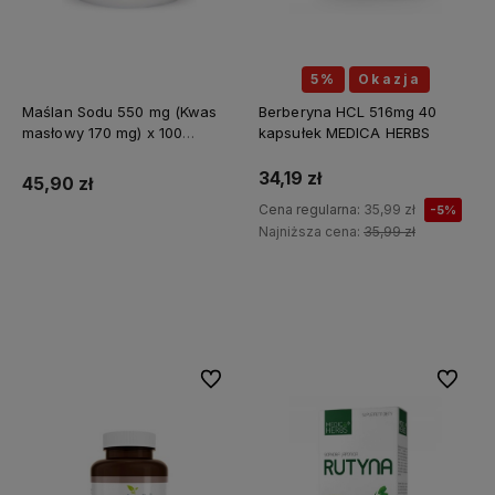
5%
Okazja
Maślan Sodu 550 mg (Kwas
Berberyna HCL 516mg 40
masłowy 170 mg) x 100
kapsułek MEDICA HERBS
kapsułek ALINESS
34,19 zł
45,90 zł
Cena regularna:
35,99 zł
-5%
Najniższa cena:
35,99 zł
Do koszyka
Do koszyka
Do ulubionych
Do ulubi