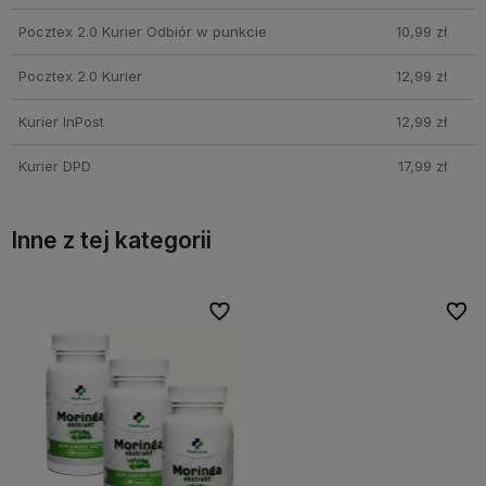
Pocztex 2.0 Kurier Odbiór w punkcie
10,99 zł
Pocztex 2.0 Kurier
12,99 zł
Kurier InPost
12,99 zł
Kurier DPD
17,99 zł
Inne z tej kategorii
bionych
bionych
Do ulubionych
Do ulubionych
Do ulubi
Do ulubi