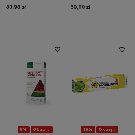
83,98 zł
59,00 zł
Do koszyka
Do koszyka
Do ulubionych
Do ulubi
5%
Okazja
15%
Okazja