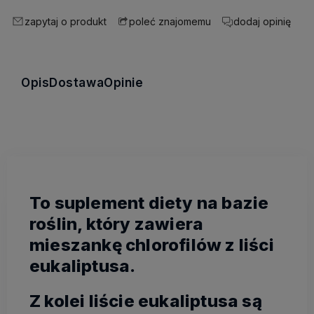
zapytaj o produkt
dodaj opinię
poleć znajomemu
Opis
Dostawa
Opinie
To suplement diety na bazie
roślin, który zawiera
mieszankę chlorofilów z liści
eukaliptusa.
Z kolei liście eukaliptusa są