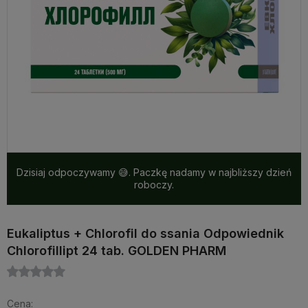
Dzisiaj odpoczywamy 😅. Paczkę nadamy w najbliższy dzień
roboczy.
Eukaliptus + Chlorofil do ssania Odpowiednik
Chlorofillipt 24 tab. GOLDEN PHARM
Cena: