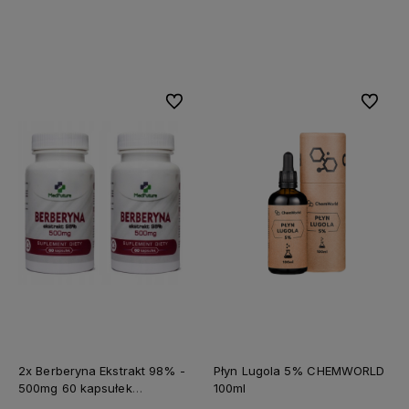
Do koszyka
Do koszyka
Do ulubionych
Do ulubi
2x Berberyna Ekstrakt 98% -
Płyn Lugola 5% CHEMWORLD
500mg 60 kapsułek
100ml
MEDFUTURE