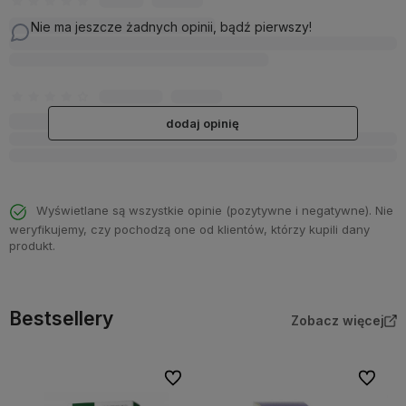
Nie ma jeszcze żadnych opinii, bądź pierwszy!
dodaj opinię
Wyświetlane są wszystkie opinie (pozytywne i negatywne). Nie
weryfikujemy, czy pochodzą one od klientów, którzy kupili dany
produkt.
Bestsellery
Zobacz więcej
Do ulubionych
Do ulubi