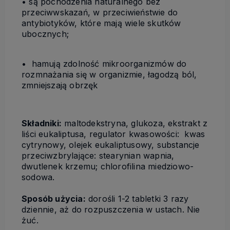
• są pochodzenia naturalnego bez
przeciwwskazań, w przeciwieństwie do
antybiotyków, które mają wiele skutków
ubocznych;
• hamują zdolność mikroorganizmów do
rozmnażania się w organizmie, łagodzą ból,
zmniejszają obrzęk
Składniki:
maltodekstryna, glukoza, ekstrakt z
liści eukaliptusa, regulator kwasowości: kwas
cytrynowy, olejek eukaliptusowy, substancje
przeciwzbrylające: stearynian wapnia,
dwutlenek krzemu; chlorofilina miedziowo-
sodowa.
Sposób użycia:
dorośli 1-2 tabletki 3 razy
dziennie, aż do rozpuszczenia w ustach. Nie
żuć.