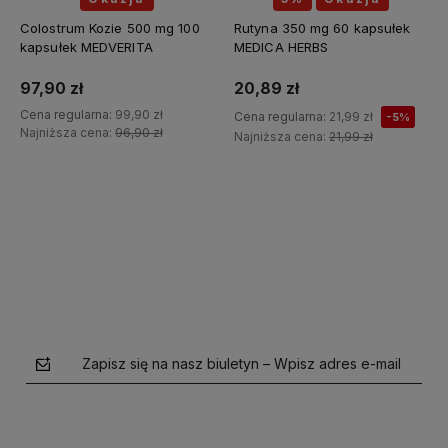
Colostrum Kozie 500 mg 100
Rutyna 350 mg 60 kapsułek
kapsułek MEDVERITA
MEDICA HERBS
97,90 zł
20,89 zł
Cena regularna:
99,90 zł
Cena regularna:
21,99 zł
-5%
Najniższa cena:
96,90 zł
Najniższa cena:
21,99 zł
Do koszyka
Zapisz się na nasz biuletyn – Wpisz adres e-mail