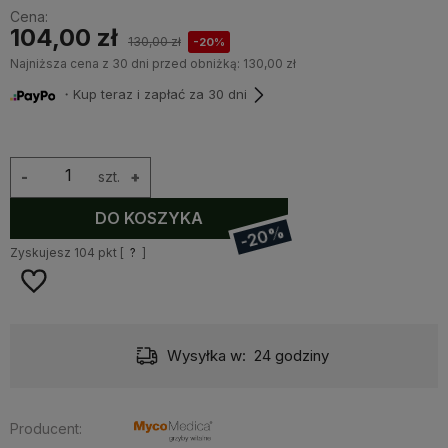
Cena:
104,00 zł
130,00 zł
-20%
Najniższa cena z 30 dni przed obniżką:
130,00 zł
・Kup teraz i zapłać za 30 dni
-
szt.
+
DO KOSZYKA
-20%
Zyskujesz
104
pkt [
?
]
Wysyłka w:
24 godziny
Producent: