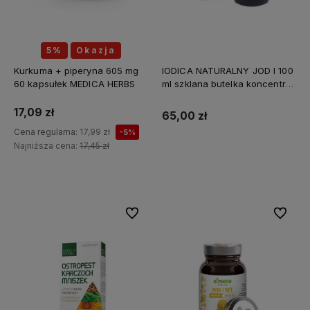
5%
Okazja
Kurkuma + piperyna 605 mg
IODICA NATURALNY JOD I 100
60 kapsułek MEDICA HERBS
ml szklana butelka koncentrat
Z MINERAŁAMI PL
17,09 zł
65,00 zł
Cena regularna:
17,99 zł
-5%
Najniższa cena:
17,45 zł
Do koszyka
Do ulubionych
Do ulubi