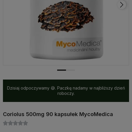
Dzisiaj odpoczywamy 😅. Paczkę nadamy w najbliższy dzień
roboczy.
Coriolus 500mg 90 kapsułek MycoMedica