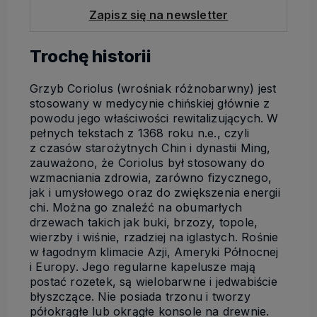
Zapisz się na newsletter
Trochę historii
Grzyb Coriolus (wrośniak różnobarwny) jest
stosowany w medycynie chińskiej głównie z
powodu jego właściwości rewitalizujących. W
pełnych tekstach z 1368 roku n.e., czyli
z czasów starożytnych Chin i dynastii Ming,
zauważono, że Coriolus był stosowany do
wzmacniania zdrowia, zarówno fizycznego,
jak i umysłowego oraz do zwiększenia energii
chi. Można go znaleźć na obumarłych
drzewach takich jak buki, brzozy, topole,
wierzby i wiśnie, rzadziej na iglastych. Rośnie
w łagodnym klimacie Azji, Ameryki Północnej
i Europy. Jego regularne kapelusze mają
postać rozetek, są wielobarwne i jedwabiście
błyszczące. Nie posiada trzonu i tworzy
półokrągłe lub okrągłe konsole na drewnie.