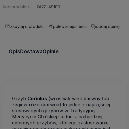
Kod produktu:
2A2C-4910B
zapytaj o produkt
dodaj opinię
poleć znajomemu
Opis
Dostawa
Opinie
Grzyb
Coriolus
(wrośniak wielobarwny lub
żagiew różnobarwna) to jeden z najczęściej
stosowanych grzybów w Tradycyjnej
Medycynie Chińskiej i jedne z najbardziej
cenionych grzybów, którego zastosowanie
przeciwnowotworowe wykorzystywane jest