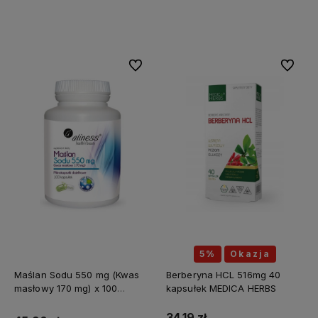
Do koszyka
Do koszyka
Do ulubionych
Do ulubi
5%
Okazja
Maślan Sodu 550 mg (Kwas
Berberyna HCL 516mg 40
masłowy 170 mg) x 100
kapsułek MEDICA HERBS
kapsułek ALINESS
34,19 zł