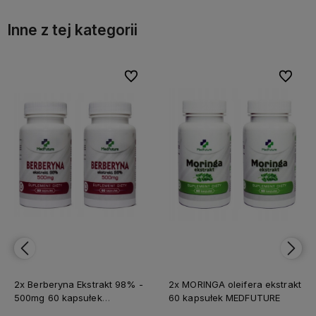
Inne z tej kategorii
bionych
bionych
Do ulubionych
Do ulubionych
Do ulubi
Do ulubi
2x Berberyna Ekstrakt 98% -
2x MORINGA oleifera ekstrakt
500mg 60 kapsułek
60 kapsułek MEDFUTURE
MEDFUTURE