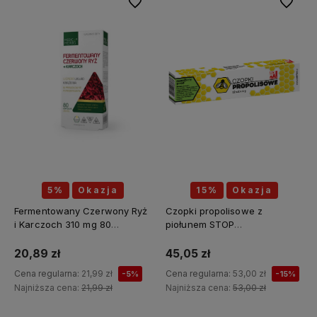
Do ulubionych
Do ulubi
5%
Okazja
15%
Okazja
Fermentowany Czerwony Ryż
Czopki propolisowe z
i Karczoch 310 mg 80
piołunem STOP
kapsułek - MEDICA HERBS
PASOŻYTY(piołun, tymianek,
wrotycz, zielony orzech,
20,89 zł
45,05 zł
szałwia, kłącze tataraku,
Cena regularna:
21,99 zł
Cena regularna:
53,00 zł
-5%
-15%
konopia siewna) 12 sztuk x 2g
Najniższa cena:
21,99 zł
Najniższa cena:
53,00 zł
API Effect