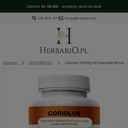
Zamów do
14.00
- wyślemy jeszcze dziś!
516 869 974
shop@herbario.pl
Herbario
ODPORNOŚĆ
Coriolus 500mg 90 kapsułek MycoM