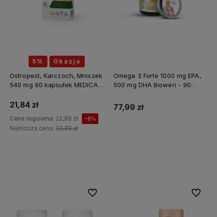
5%
Okazja
Ostropest, Karczoch, Mniszek
Omega 3 Forte 1000 mg EPA,
540 mg 60 kapsułek MEDICA
500 mg DHA Biowen - 90
HERBS
kapsułek
21,84 zł
77,99 zł
Cena regularna:
22,99 zł
-5%
Najniższa cena:
22,30 zł
Do koszyka
Do koszyka
Do ulubionych
Do ulubi