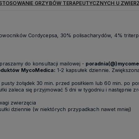
STOSOWANIE GRZYBÓW TERAPEUTYCZNYCH U ZWIER
Chcę otrzymać rabat 7%
z owocników Cordycepsa, 30% polisacharydów, 4% triter
Polityka prywatności
apraszamy do konsultacji mailowej -
poradnia(@)mycomed
oduktów MycoMedica:
1-2 kapsułek dziennie. Zwiększona
pusty żołądek 30 min. przed posiłkiem lub 60 min. po po
ułki zaleca się przyjmować 5 dni w tygodniu i następnie z
wagi zwierzęcia
ułki dziennie (w niektórych przypadkach nawet mniej)
e