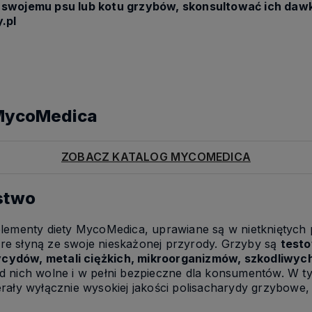
m swojemu psu lub kotu grzybów, skonsultować ich da
.pl
 MycoMedica
ZOBACZ KATALOG MYCOMEDICA
stwo
lementy diety MycoMedica, uprawiane są w nietkniętych p
tóre słyną ze swoje nieskażonej przyrody. Grzyby są
testo
ydów, metali ciężkich, mikroorganizmów, szkodliwyc
d nich wolne i w pełni bezpieczne dla konsumentów. W t
rały wyłącznie wysokiej jakości polisacharydy grzybowe, 