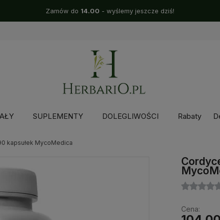
Zamów do
14.00
- wyślemy jeszcze dziś!
AŁY
SUPLEMENTY
DOLEGLIWOŚCI
Rabaty
D
90 kapsułek MycoMedica
Cordyc
MycoMe
Cena:
104,00