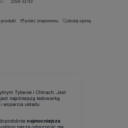
u:
2258-327EF
 produkt
dodaj opinię
poleć znajomemu
ytnym Tybecie i Chinach. Jest
st najsilniejszą ładowarką
i wsparcia układu
wdopodobnie
najmocniejsza
podnosi nasza odporność nie