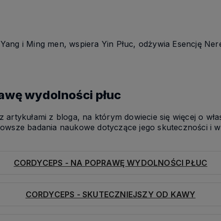
ang i Ming men, wspiera Yin Płuc, odżywia Esencję Nere
awę wydolności płuc
 artykułami z bloga, na którym dowiecie się więcej o wła
nowsze badania naukowe dotyczące jego skuteczności i
Rabat 7 %
CORDYCEPS - NA POPRAWĘ WYDOLNOŚCI PŁUC
Zostaw swój adres mailowy, aby
otrzymać rabat 7% na zakupy w
CORDYCEPS - SKUTECZNIEJSZY OD KAWY
herbario.pl
Podaj swój adres e-mail