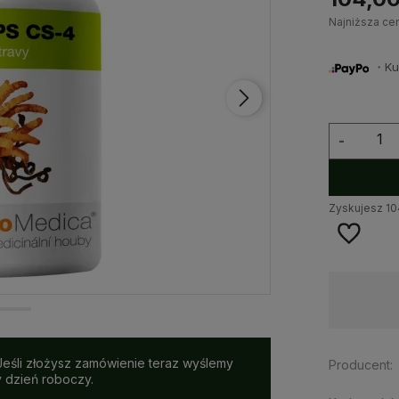
Najniższa ce
・Kup 
-
Zyskujesz
10
Dostępność:
na wyczerpaniu
 Jeśli złożysz zamówienie teraz wyślemy
Producent:
y dzień roboczy.