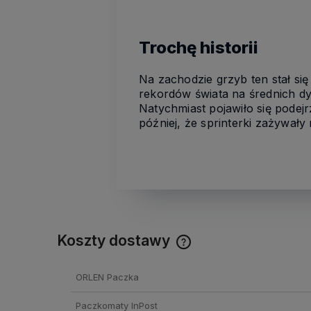
Trochę historii
Na zachodzie grzyb ten stał si
rekordów świata na średnich dy
Natychmiast pojawiło się podej
później, że sprinterki zażywał
Koszty dostawy
Cena nie zawiera ewentual
ORLEN Paczka
kosztów płatności
Paczkomaty InPost