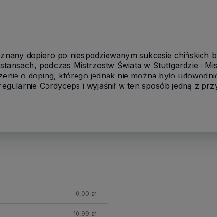
ę znany dopiero po niespodziewanym sukcesie chińskich bi
stansach, podczas Mistrzostw Świata w Stuttgardzie i Mis
rzenie o doping, którego jednak nie można było udowodni
y regularnie Cordyceps i wyjaśnił w ten sposób jedną z p
nych
0,00 zł
10,99 zł