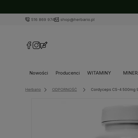
516 869 974
shop@herbario.pl
Nowości
Producenci
WITAMINY
MINER
Herbario
ODPORNOŚĆ
Cordyceps CS-4 500mg 