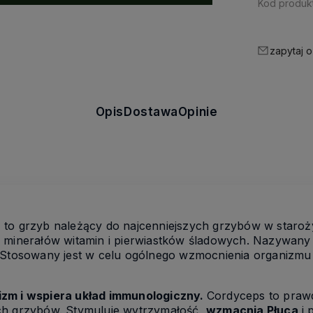
Kod produkt
zapytaj o
Opis
Dostawa
Opinie
 to grzyb należący do najcenniejszych grzybów w staroż
 minerałów witamin i pierwiastków śladowych. Nazywany je
 Stosowany jest w celu ogólnego wzmocnienia organizmu 
zm i wspiera układ immunologiczny.
Cordyceps to pra
ch grzybów. Stymuluje wytrzymałość,
wzmacnia Płuca
i 