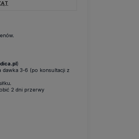
ZĄT
penów.
ica.pl
)
 dawka 3-6 (po konsultacji z
siłku.
robić 2 dni przerwy