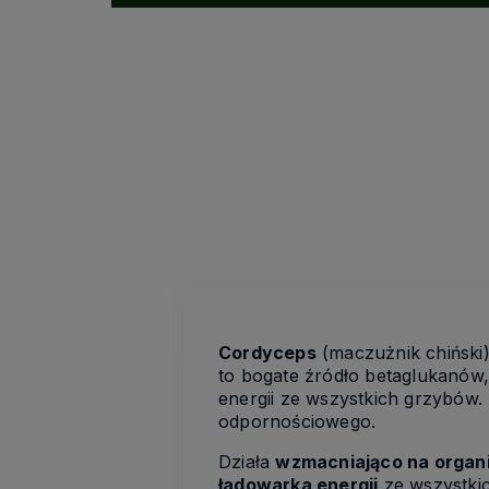
Cordyceps
(maczużnik chiński)
to bogate źródło betaglukanów,
energii ze wszystkich grzybów.
odpornościowego.
Działa
wzmacniająco na organi
ładowarka energii
ze wszystki