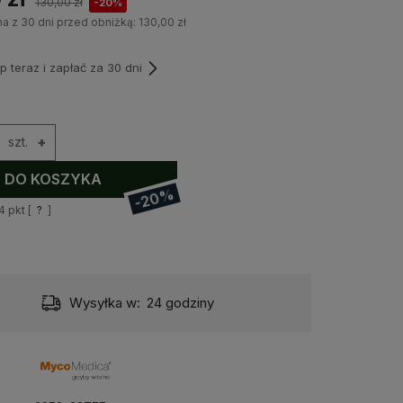
130,00 zł
-20%
na z 30 dni przed obniżką:
130,00 zł
teraz i zapłać za 30 dni
szt.
+
DO KOSZYKA
-20%
4
pkt [
?
]
Wysyłka w:
24 godziny