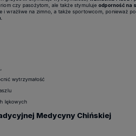
eriom czy pasożytom, ale także stymuluje
odporność na s
e i wrażliwe na zimno, a także sportowcom, ponieważ p
a.
,
ocnić wytrzymałość
aszlu
ch lękowych
radycyjnej Medycyny Chińskiej