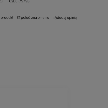
u:
02D5-7579B
 produkt
dodaj opinię
poleć znajomemu