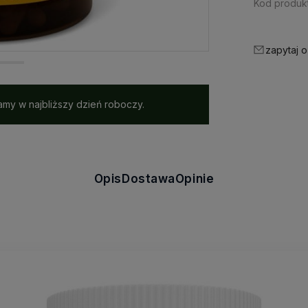
Kod produkt
zapytaj o
my w najbliższy dzień roboczy.
Opis
Dostawa
Opinie