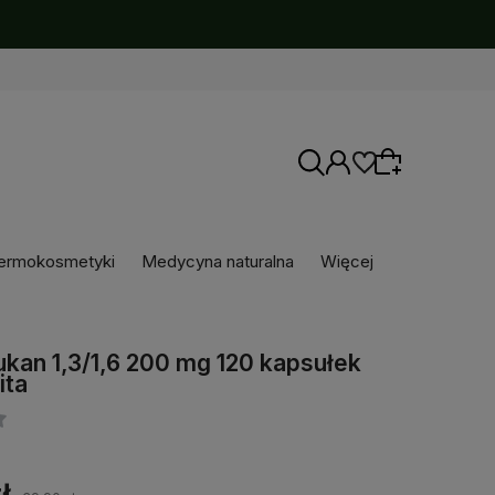
ermokosmetyki
Medycyna naturalna
Więcej
Wybierz coś dla siebie z naszej aktualnej
oferty lub zaloguj się, aby przywrócić dodane
ukan 1,3/1,6 200 mg 120 kapsułek
produkty do listy z poprzedniej sesji.
ita
ł