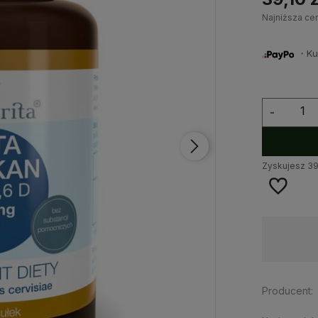
Najniższa ce
・Kup 
-
Zyskujesz
3
Dostępność:
duża ilość
Producent: