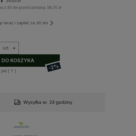
39,90 zł
na z 30 dni przed obniżką:
38,70 zł
teraz i zapłać za 30 dni
szt.
+
DO KOSZYKA
-2%
9
pkt [
?
]
Wysyłka w:
24 godziny