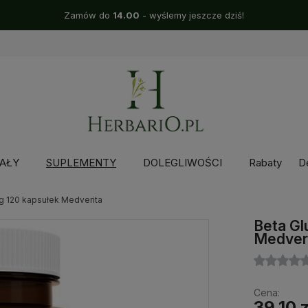
Zamów do
14.00
- wyślemy jeszcze dziś!
AŁY
SUPLEMENTY
DOLEGLIWOŚCI
Rabaty
D
mg 120 kapsułek Medverita
Beta Gl
Medver
Cena:
39,10 z