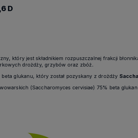
,6 D
Chcę otrzymać rabat 7%
Polityka prywatności
zny, który jest składnikiem rozpuszczalnej frakcji błon
órkowych drożdży, grzybów oraz zbóż.
6 beta glukanu, który został pozyskany z drożdży
Saccha
iwowarskich (Saccharomyces cervisiae) 75% beta glukan 1