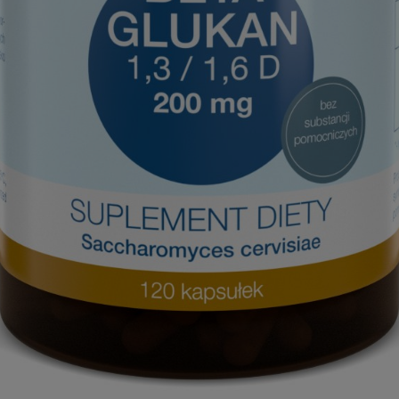
Rabat 7 %
Zostaw swój adres mailowy, aby
otrzymać rabat 7% na zakupy w
herbario.pl
Podaj swój adres e-mail