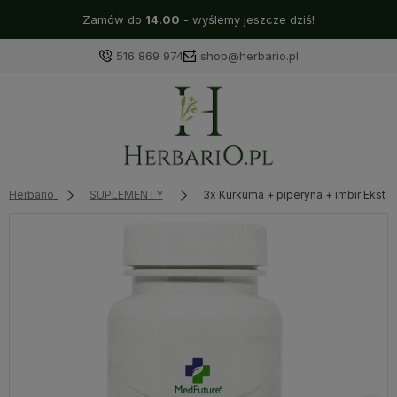
Zamów do
14.00
- wyślemy jeszcze dziś!
516 869 974
shop@herbario.pl
Herbario
SUPLEMENTY
3x Kurkuma + piperyna + imbir Ekstr