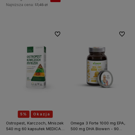
Najniższa cena:
17,45 zł
Do koszyka
Do ulubionych
Do ulubi
5%
Okazja
Ostropest, Karczoch, Mniszek
Omega 3 Forte 1000 mg EPA,
540 mg 60 kapsułek MEDICA
500 mg DHA Biowen - 90
HERBS
kapsułek