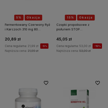
5%
Okazja
15%
Okazja
Fermentowany Czerwony Ryż
Czopki propolisowe z
i Karczoch 310 mg 80
piołunem STOP
kapsułek - MEDICA HERBS
PASOŻYTY(piołun, tymianek,
wrotycz, zielony orzech,
20,89 zł
45,05 zł
szałwia, kłącze tataraku,
Cena regularna:
21,99 zł
Cena regularna:
53,00 zł
-5%
-15%
konopia siewna) 12 sztuk x 2g
Najniższa cena:
21,99 zł
Najniższa cena:
53,00 zł
API Effect
Do koszyka
Do koszyka
Do ulubionych
Do ulubi