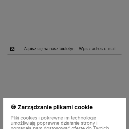
Do koszyka
Zapisz się na nasz biuletyn – Wpisz adres e-mail
polityce prywatności
🍪 Zarządzanie plikami cookie
Pomoc
Pliki cookies i pokrewne im technologie
umożliwiają poprawne działanie strony i
pomagają nam dostosować ofertę do Twoich