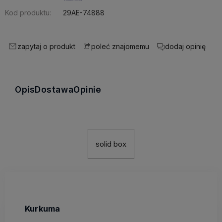
Kod produktu:
29AE-74888
zapytaj o produkt
dodaj opinię
poleć znajomemu
Opis
Dostawa
Opinie
solid box
Kurkuma