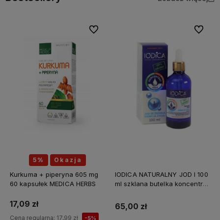
Do ulubionych
Do ulubi
5%
Okazja
Kurkuma + piperyna 605 mg
IODICA NATURALNY JOD I 100
60 kapsułek MEDICA HERBS
ml szklana butelka koncentrat
Z MINERAŁAMI PL
17,09 zł
65,00 zł
Cena regularna:
17,99 zł
-5%