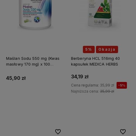
5%
Okazja
Maślan Sodu 550 mg (Kwas
Berberyna HCL 516mg 40
masłowy 170 mg) x 100
kapsułek MEDICA HERBS
kapsułek ALINESS
34,19 zł
45,90 zł
Cena regularna:
35,99 zł
-5%
Najniższa cena:
35,99 zł
Do koszyka
Do koszyka
Do ulubionych
Do ulubi