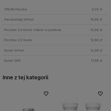
Cena nie zawiera ewentualnych kosztów płatności
ORLEN Paczka
0,00 zł
Paczkomaty InPost
10,99 zł
Pocztex 2.0 Kurier Odbiór w punkcie
10,99 zł
Pocztex 2.0 Kurier
12,99 zł
Kurier InPost
12,99 zł
Kurier DPD
17,99 zł
Inne z tej kategorii
bionych
bionych
Do ulubionych
Do ulubionych
Do ulubi
Do ulubi