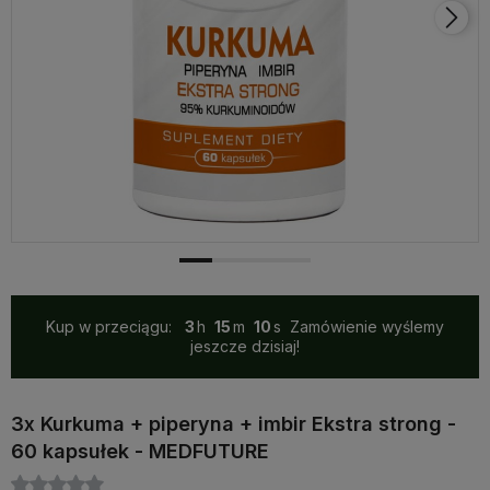
Kup w przeciągu:
3
15
10
Zamówienie wyślemy
jeszcze dzisiaj!
3x Kurkuma + piperyna + imbir Ekstra strong -
60 kapsułek - MEDFUTURE