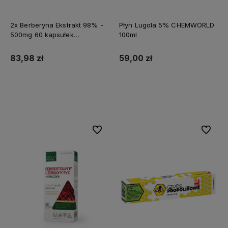
2x Berberyna Ekstrakt 98% -
Płyn Lugola 5% CHEMWORLD
500mg 60 kapsułek
100ml
MEDFUTURE
83,98 zł
59,00 zł
Do koszyka
Do koszyka
Do ulubionych
Do ulubi