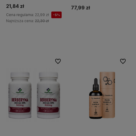
21,84 zł
77,99 zł
Cena regularna:
22,99 zł
-5%
Najniższa cena:
22,30 zł
Do koszyka
Do koszyka
Do ulubionych
Do ulubi