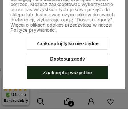
potrzeb. Możesz zaakceptować wykorzystanie
Moje konto
przez nas wszystkich tych plików i przejść do
sklepu lub dostosować użycie plików do swoich
preferencji, wybierając opcję "Dostosuj zgody".
Więcej o plikach cookies przeczytasz w naszej
Płatności i dostawa
Polityce prywatności.
Zaakceptuj tylko niezbędne
O nas
Dostosuj zgody
;
Zaakceptuj wszystkie
Sklep internetowy Shoper.pl
Szablon Shoper Modern 3.0™
od
GrowCommerce
Wybierz coś dla siebie z naszej aktualnej oferty lub zaloguj