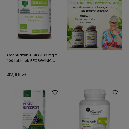
Odchudzanie BIO 400 mg x
100 tabletek BEORGANIC
ALINESS
42,99 zł
Do ulubionych
Do ulubi