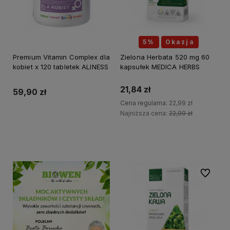
5%
Okazja
Premium Vitamin Complex dla
Zielona Herbata 520 mg 60
kobiet x 120 tabletek ALINESS
kapsułek MEDICA HERBS
21,84 zł
59,90 zł
Cena regularna:
22,99 zł
Najniższa cena:
22,99 zł
Do koszyka
Do koszyka
Do ulubi