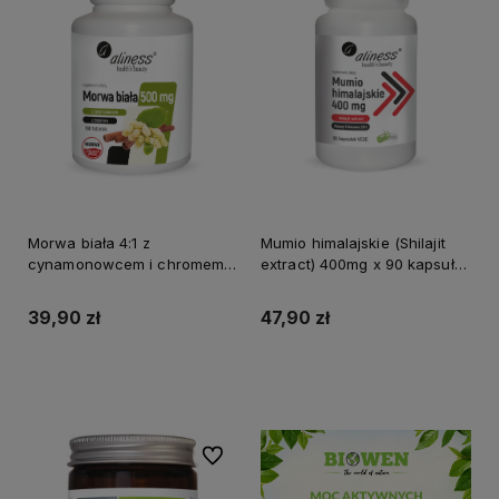
Morwa biała 4:1 z
Mumio himalajskie (Shilajit
cynamonowcem i chromem
extract) 400mg x 90 kapsułek
500 mg x 180 tabletek
ALINESS
ALINESS
39,90 zł
47,90 zł
Do koszyka
Do koszyka
Do ulubionych