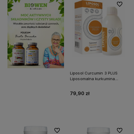
Do ulubi
Liposol Curcumin 3 PLUS
Liposomalna kurkumina
170mg – 250 ml
79,90 zł
Do koszyka
Do ulubionych
Do ulubi