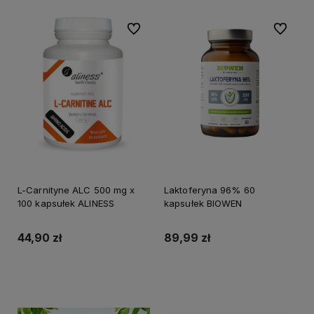
Do ulubionych
Do ulubi
L-Carnityne ALC 500 mg x
Laktoferyna 96% 60
100 kapsułek ALINESS
kapsułek BIOWEN
44,90 zł
89,99 zł
Do koszyka
Do koszyka