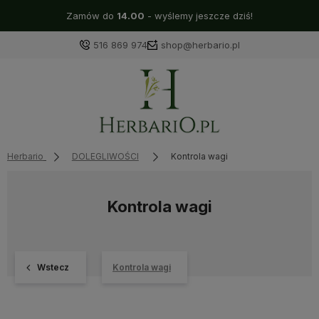
Zamów do
14.00
- wyślemy jeszcze dziś!
516 869 974
shop@herbario.pl
Herbario
DOLEGLIWOŚCI
Kontrola wagi
Kontrola wagi
Wstecz
Kontrola wagi