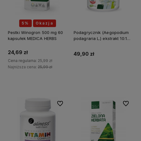
5%
Okazja
Pestki Winogron 500 mg 60
Podagrycznik (Aegopodium
kapsułek MEDICA HERBS
podagraria L.) ekstrakt 10:1
400mg x 100 kapsułek
ALINESS
24,69 zł
49,90 zł
Cena regularna:
25,99 zł
Najniższa cena:
25,99 zł
Do koszyka
Do koszyka
Do ulubionych
Do ulubi