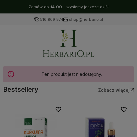
Zamów do
14.00
- wyślemy jeszcze dziś!
516 869 974
shop@herbario.pl
Ten produkt jest niedostępny.
Bestsellery
Zobacz więcej
Do ulubionych
Do ulubi