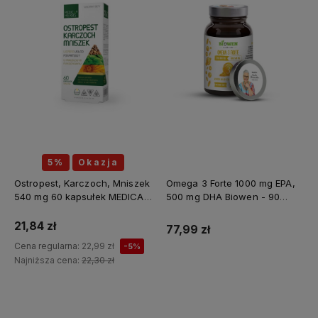
5%
Okazja
Ostropest, Karczoch, Mniszek
Omega 3 Forte 1000 mg EPA,
540 mg 60 kapsułek MEDICA
500 mg DHA Biowen - 90
HERBS
kapsułek
21,84 zł
77,99 zł
Cena regularna:
22,99 zł
-5%
Najniższa cena:
22,30 zł
Do koszyka
Do koszyka