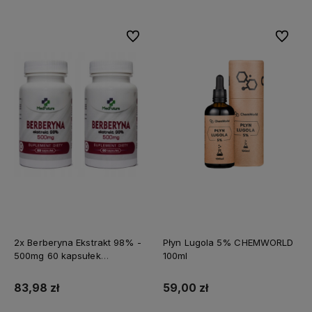
Do ulubionych
Do ulubi
2x Berberyna Ekstrakt 98% -
Płyn Lugola 5% CHEMWORLD
500mg 60 kapsułek
100ml
MEDFUTURE
83,98 zł
59,00 zł