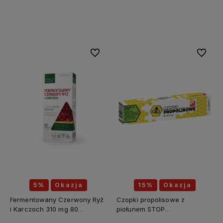
Do koszyka
Do koszyka
Do ulubionych
Do ulubi
5%
Okazja
15%
Okazja
Fermentowany Czerwony Ryż
Czopki propolisowe z
i Karczoch 310 mg 80
piołunem STOP
kapsułek - MEDICA HERBS
PASOŻYTY(piołun, tymianek,