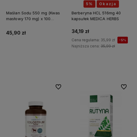
5%
Okazja
Maślan Sodu 550 mg (Kwas
Berberyna HCL 516mg 40
masłowy 170 mg) x 100
kapsułek MEDICA HERBS
kapsułek ALINESS
34,19 zł
45,90 zł
Cena regularna:
35,99 zł
-5%
Najniższa cena:
35,99 zł
Do koszyka
Do koszyka
Do ulubionych
Do ulubi