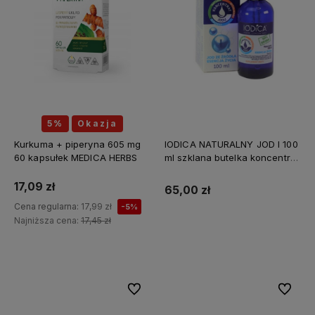
5%
Okazja
Kurkuma + piperyna 605 mg
IODICA NATURALNY JOD I 100
60 kapsułek MEDICA HERBS
ml szklana butelka koncentrat
Z MINERAŁAMI PL
17,09 zł
65,00 zł
Cena regularna:
17,99 zł
-5%
Najniższa cena:
17,45 zł
Do koszyka
Do ulubionych
Do ulubi