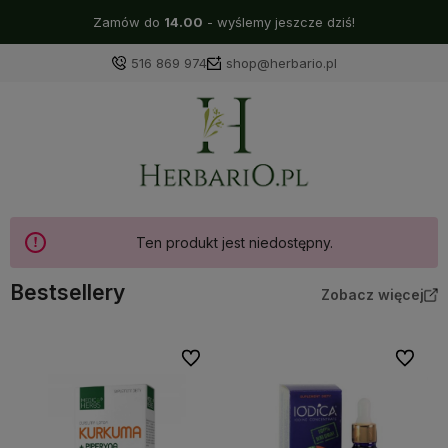
Zamów do
14.00
- wyślemy jeszcze dziś!
516 869 974
shop@herbario.pl
Ten produkt jest niedostępny.
Bestsellery
Zobacz więcej
Do ulubionych
Do ulubi