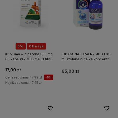
5%
Okazja
Kurkuma + piperyna 605 mg
IODICA NATURALNY JOD I 100
60 kapsułek MEDICA HERBS
ml szklana butelka koncentrat
Z MINERAŁAMI PL
17,09 zł
65,00 zł
Cena regularna:
17,99 zł
-5%
Najniższa cena:
17,45 zł
Do koszyka
Do ulubionych
Do ulubi