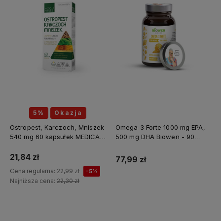
5%
Okazja
Ostropest, Karczoch, Mniszek
Omega 3 Forte 1000 mg EPA,
540 mg 60 kapsułek MEDICA
500 mg DHA Biowen - 90
HERBS
kapsułek
21,84 zł
77,99 zł
Cena regularna:
22,99 zł
-5%
Najniższa cena:
22,30 zł
Do koszyka
Do koszyka