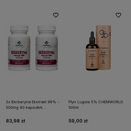
Do ulubionych
Do ulubi
2x Berberyna Ekstrakt 98% -
Płyn Lugola 5% CHEMWORLD
500mg 60 kapsułek
100ml
MEDFUTURE
83,98 zł
59,00 zł