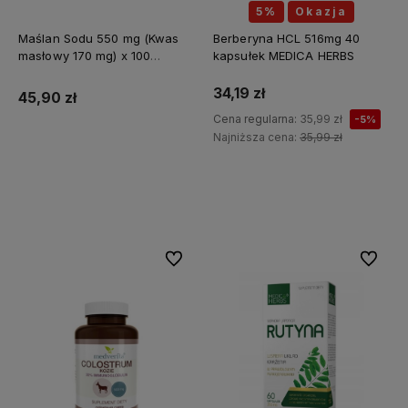
5%
Okazja
Maślan Sodu 550 mg (Kwas
Berberyna HCL 516mg 40
masłowy 170 mg) x 100
kapsułek MEDICA HERBS
kapsułek ALINESS
34,19 zł
45,90 zł
Cena regularna:
35,99 zł
-5%
Najniższa cena:
35,99 zł
Do koszyka
Do koszyka
Do ulubionych
Do ulubi