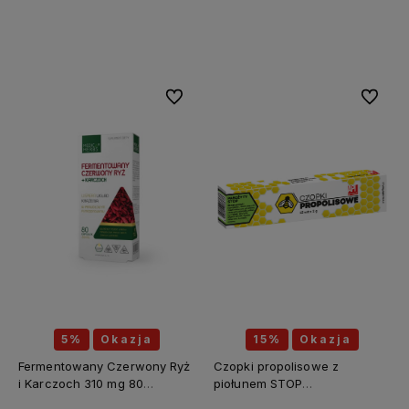
Do koszyka
Do koszyka
Do ulubionych
Do ulubi
5%
Okazja
15%
Okazja
Fermentowany Czerwony Ryż
Czopki propolisowe z
i Karczoch 310 mg 80
piołunem STOP
kapsułek - MEDICA HERBS
PASOŻYTY(piołun, tymianek,