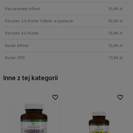
Paczkomaty InPost
10,99 zł
Pocztex 2.0 Kurier Odbiór w punkcie
10,99 zł
Pocztex 2.0 Kurier
12,99 zł
Kurier InPost
12,99 zł
Kurier DPD
17,99 zł
Inne z tej kategorii
bionych
bionych
Do ulubionych
Do ulubionych
Do ulubi
Do ulubi