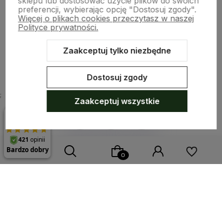
sklepu lub dostosować użycie plików do swoich
preferencji, wybierając opcję "Dostosuj zgody".
Więcej o plikach cookies przeczytasz w naszej
Płatności i dostawa
Polityce prywatności.
Zaakceptuj tylko niezbędne
O nas
Dostosuj zgody
;
Zaakceptuj wszystkie
Sklep internetowy Shoper.pl
Szablon Shoper Modern 3.0™
od
GrowCommerce
Wybierz coś dla siebie z naszej aktualnej oferty lub zaloguj
się, aby przywrócić dodane produkty do listy z poprzedniej
sesji.