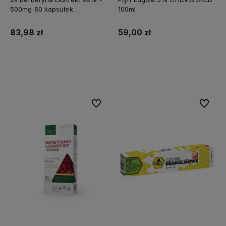
500mg 60 kapsułek
100ml
MEDFUTURE
83,98 zł
59,00 zł
Do koszyka
Do koszyka
Do ulubionych
Do ulubi