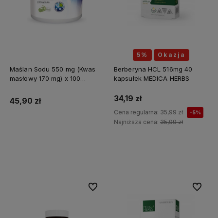
5%
Okazja
Maślan Sodu 550 mg (Kwas
Berberyna HCL 516mg 40
masłowy 170 mg) x 100
kapsułek MEDICA HERBS
kapsułek ALINESS
34,19 zł
45,90 zł
Cena regularna:
35,99 zł
-5%
Najniższa cena:
35,99 zł
Do koszyka
Do koszyka
Do ulubionych
Do ulubi