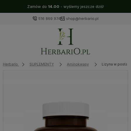
Zamów do
14.00
- wyślemy jeszcze dziś!
516 869 974
shop@herbario.pl
Herbario
SUPLEMENTY
Aminokwasy
Lizyna w postac