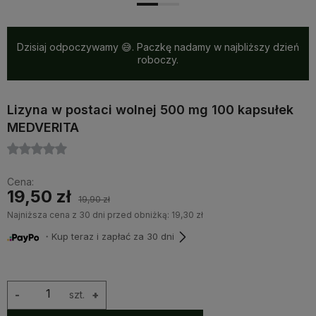
Dzisiaj odpoczywamy 😅. Paczkę nadamy w najbliższy dzień
roboczy.
Lizyna w postaci wolnej 500 mg 100 kapsułek
MEDVERITA
Cena:
19,50 zł
19,90 zł
Najniższa cena z 30 dni przed obniżką:
19,30 zł
・Kup teraz i zapłać za 30 dni
-
szt.
+