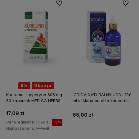
Do ulubionych
Do ulubi
5%
Okazja
Kurkuma + piperyna 605 mg
IODICA NATURALNY JOD I 100
60 kapsułek MEDICA HERBS
ml szklana butelka koncentrat
Z MINERAŁAMI PL
17,09 zł
65,00 zł
Cena regularna:
17,99 zł
-5%
Najniższa cena:
17,45 zł
Do koszyka