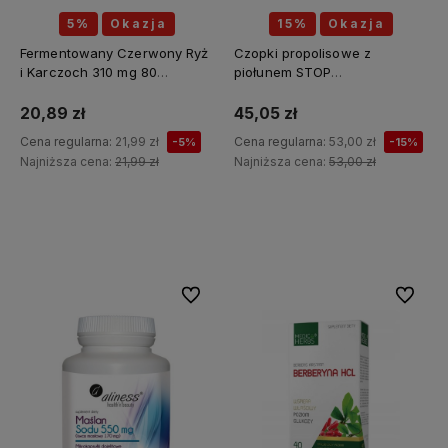
5%
Okazja
15%
Okazja
Fermentowany Czerwony Ryż
Czopki propolisowe z
i Karczoch 310 mg 80
piołunem STOP
kapsułek - MEDICA HERBS
PASOŻYTY(piołun, tymianek,
wrotycz, zielony orzech,
20,89 zł
45,05 zł
szałwia, kłącze tataraku,
Cena regularna:
21,99 zł
Cena regularna:
53,00 zł
-5%
-15%
konopia siewna) 12 sztuk x 2g
Najniższa cena:
21,99 zł
Najniższa cena:
53,00 zł
API Effect
Do koszyka
Do koszyka
Do ulubionych
Do ulubi