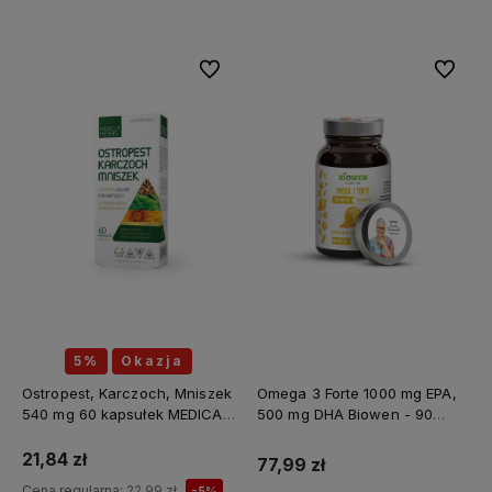
Do ulubionych
Do ulubi
5%
Okazja
Ostropest, Karczoch, Mniszek
Omega 3 Forte 1000 mg EPA,
540 mg 60 kapsułek MEDICA
500 mg DHA Biowen - 90
HERBS
kapsułek
21,84 zł
77,99 zł
Cena regularna:
22,99 zł
-5%