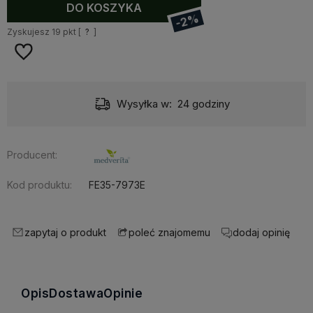
DO KOSZYKA
-2%
Zyskujesz
19
pkt [
?
]
Wysyłka w:
24 godziny
Producent:
Kod produktu:
FE35-7973E
zapytaj o produkt
dodaj opinię
poleć znajomemu
Opis
Dostawa
Opinie