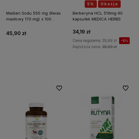
5%
Okazja
Maślan Sodu 550 mg (Kwas
Berberyna HCL 516mg 40
masłowy 170 mg) x 100
kapsułek MEDICA HERBS
kapsułek ALINESS
34,19 zł
45,90 zł
Cena regularna:
35,99 zł
-5%
Najniższa cena:
35,99 zł
Do koszyka
Do koszyka
Do ulubionych
Do ulubi