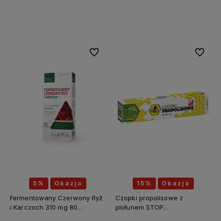
Do koszyka
Do koszyka
Do ulubionych
Do ulubi
5%
Okazja
15%
Okazja
Fermentowany Czerwony Ryż
Czopki propolisowe z
i Karczoch 310 mg 80
piołunem STOP
kapsułek - MEDICA HERBS
PASOŻYTY(piołun, tymianek,