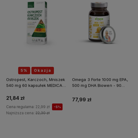
5%
Okazja
Ostropest, Karczoch, Mniszek
Omega 3 Forte 1000 mg EPA,
540 mg 60 kapsułek MEDICA
500 mg DHA Biowen - 90
HERBS
kapsułek
21,84 zł
77,99 zł
Cena regularna:
22,99 zł
-5%
Najniższa cena:
22,30 zł
Do koszyka
Do koszyka