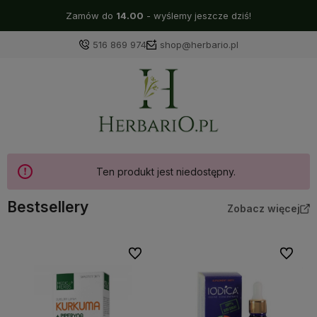
Zamów do
14.00
- wyślemy jeszcze dziś!
516 869 974
shop@herbario.pl
Ten produkt jest niedostępny.
Bestsellery
Zobacz więcej
Do ulubionych
Do ulubi