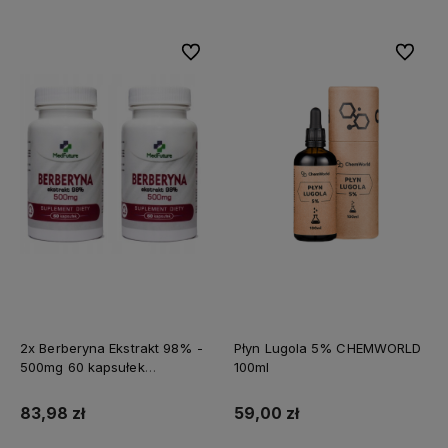
Do ulubionych
Do ulubi
2x Berberyna Ekstrakt 98% -
Płyn Lugola 5% CHEMWORLD
500mg 60 kapsułek
100ml
MEDFUTURE
83,98 zł
59,00 zł