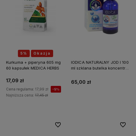
5%
Okazja
Kurkuma + piperyna 605 mg
IODICA NATURALNY JOD I 100
60 kapsułek MEDICA HERBS
ml szklana butelka koncentrat
Z MINERAŁAMI PL
17,09 zł
65,00 zł
Cena regularna:
17,99 zł
-5%
Najniższa cena:
17,45 zł
Do koszyka
Do ulubionych
Do ulubi