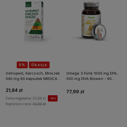
5%
Okazja
Ostropest, Karczoch, Mniszek
Omega 3 Forte 1000 mg EPA,
540 mg 60 kapsułek MEDICA
500 mg DHA Biowen - 90
HERBS
kapsułek
21,84 zł
77,99 zł
Cena regularna:
22,99 zł
-5%
Najniższa cena:
22,30 zł
Do koszyka
Do koszyka