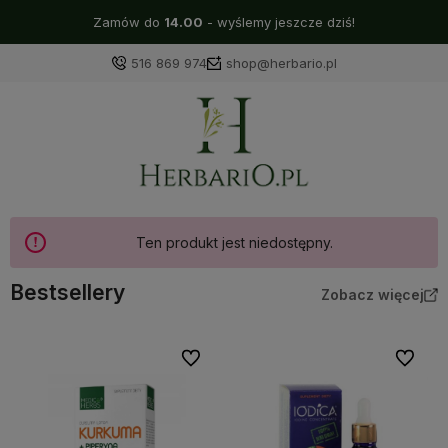
Zamów do
14.00
- wyślemy jeszcze dziś!
516 869 974
shop@herbario.pl
Ten produkt jest niedostępny.
Bestsellery
Zobacz więcej
Do ulubionych
Do ulubi