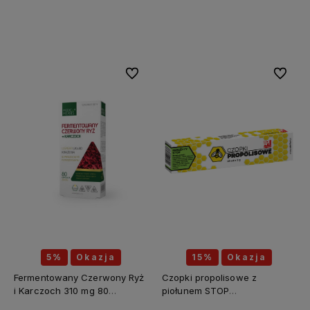
Do koszyka
Do koszyka
Do ulubionych
Do ulubi
5%
Okazja
15%
Okazja
Fermentowany Czerwony Ryż
Czopki propolisowe z
i Karczoch 310 mg 80
piołunem STOP
kapsułek - MEDICA HERBS
PASOŻYTY(piołun, tymianek,