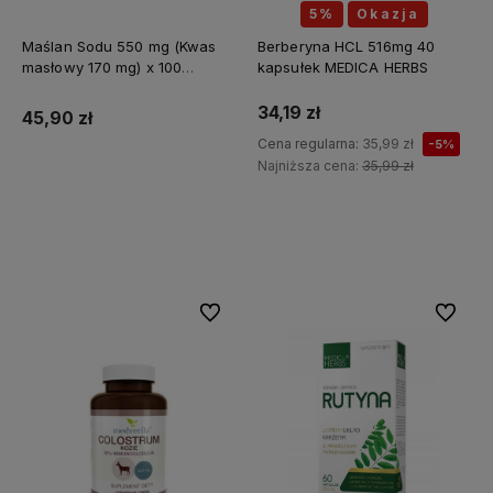
5%
Okazja
Maślan Sodu 550 mg (Kwas
Berberyna HCL 516mg 40
masłowy 170 mg) x 100
kapsułek MEDICA HERBS
kapsułek ALINESS
34,19 zł
45,90 zł
Cena regularna:
35,99 zł
-5%
Najniższa cena:
35,99 zł
Do koszyka
Do koszyka
Do ulubionych
Do ulubi