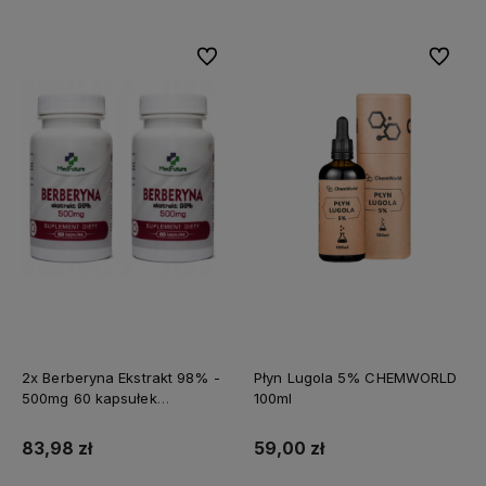
Do ulubionych
Do ulubi
2x Berberyna Ekstrakt 98% -
Płyn Lugola 5% CHEMWORLD
500mg 60 kapsułek
100ml
MEDFUTURE
83,98 zł
59,00 zł