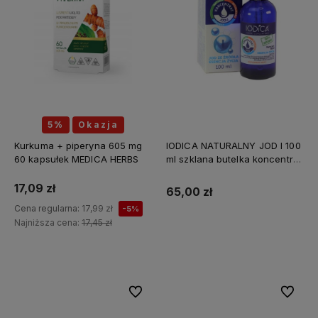
5%
Okazja
Kurkuma + piperyna 605 mg
IODICA NATURALNY JOD I 100
60 kapsułek MEDICA HERBS
ml szklana butelka koncentrat
Z MINERAŁAMI PL
17,09 zł
65,00 zł
Cena regularna:
17,99 zł
-5%
Najniższa cena:
17,45 zł
Do koszyka
Do ulubionych
Do ulubi