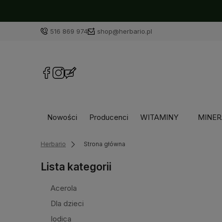
516 869 974
shop@herbario.pl
Nowości
Producenci
WITAMINY
MINER
Herbario
Strona główna
Lista kategorii
Acerola
Dla dzieci
Iodica