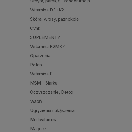
Umysł, pamięć i koncentracja
Witamina D3+K2
Skóra, włosy, paznokcie
Cynk
SUPLEMENTY
Witamina K2MK7
Oparzenia
Potas
Witamina E
MSM - Siarka
Oczyszczanie, Detox
Wapń
Ugryzienia i ukąszenia
Multiwitamina
Magnez