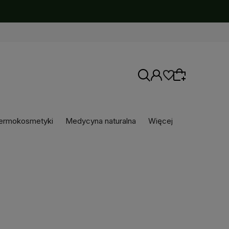
ermokosmetyki
Medycyna naturalna
Więcej
Wybierz coś dla siebie z naszej aktualnej
oferty lub zaloguj się, aby przywrócić dodane
produkty do listy z poprzedniej sesji.