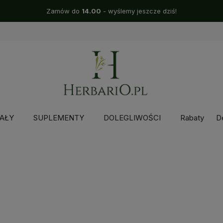
Zamów do
14.00
- wyślemy jeszcze dziś!
AŁY
SUPLEMENTY
DOLEGLIWOŚCI
Rabaty
D