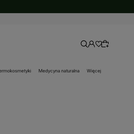
ermokosmetyki
Medycyna naturalna
Więcej
Wybierz coś dla siebie z naszej aktualnej
oferty lub zaloguj się, aby przywrócić dodane
produkty do listy z poprzedniej sesji.