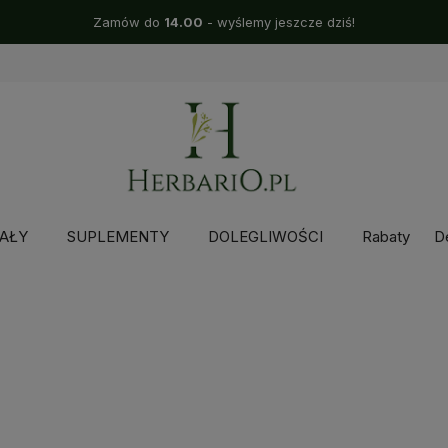
Zamów do
14.00
- wyślemy jeszcze dziś!
AŁY
SUPLEMENTY
DOLEGLIWOŚCI
Rabaty
D