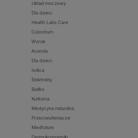
Układ moczowy
Dla dzieci
Health Labs Care
Colostrum
Wzrok
Acerola
Dla dzieci
Iodica
Elektrolity
Białko
Kurkuma
Medycyna naturalna
Przeciwutleniacze
Medfuture
Dermokosmetyki