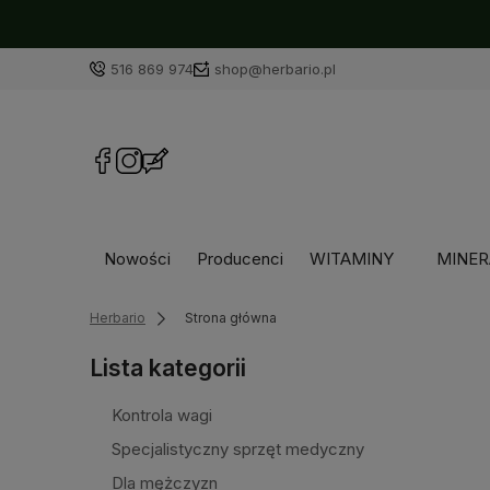
516 869 974
shop@herbario.pl
Nowości
Producenci
WITAMINY
MINER
Herbario
Strona główna
Lista kategorii
Kontrola wagi
Specjalistyczny sprzęt medyczny
Dla mężczyzn